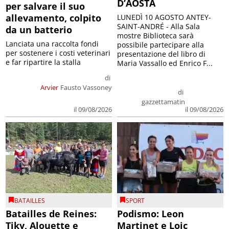
D’AOSTA
per salvare il suo
allevamento, colpito
LUNEDÌ 10 AGOSTO ANTEY-
SAINT-ANDRÉ - Alla Sala
da un batterio
mostre Biblioteca sarà
Lanciata una raccolta fondi
possibile partecipare alla
per sostenere i costi veterinari
presentazione del libro di
e far ripartire la stalla
Maria Vassallo ed Enrico F...
di
Arvier
Fausto Vassoney
di
gazzettamatin
il 09/08/2026
il 09/08/2026
BATAILLES
SPORT
Batailles de Reines:
Podismo: Leon
Tiky, Alouette e
Martinet e Loic