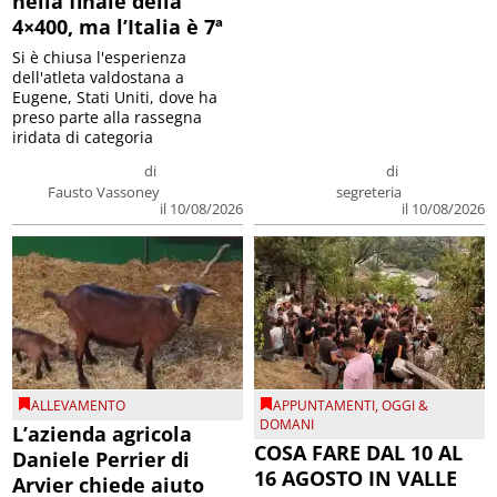
nella finale della
4×400, ma l’Italia è 7ª
Si è chiusa l'esperienza
dell'atleta valdostana a
Eugene, Stati Uniti, dove ha
preso parte alla rassegna
iridata di categoria
di
di
Fausto Vassoney
segreteria
il 10/08/2026
il 10/08/2026
ALLEVAMENTO
APPUNTAMENTI
,
OGGI &
DOMANI
L’azienda agricola
COSA FARE DAL 10 AL
Daniele Perrier di
16 AGOSTO IN VALLE
Arvier chiede aiuto