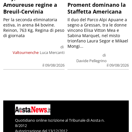
Amoureuse regine a
Proment dominano la
Breuil-Cervinia
Staffetta Americana
Per la seconda eliminatoria
Il duo del Parco Alpi Apuane a
estiva, in arena 84 bovine.
segno a Gressan, tra le donne
Reinon, 763 Kg, Regina di peso
vincono Elisa Vitton Mea e
di giornata
Sabina Marquet, nel misto
trionfano Laura Segor e Mikael
Mongi...
di
Valtournenche
Luca Mercanti
di
Davide Pellegrino
il 09/08/2026
il 09/08/2026
Quotidiano online Iscrizione al Tribunale di Aosta n.
8/2012
Autorizzazione del 13/12/2012