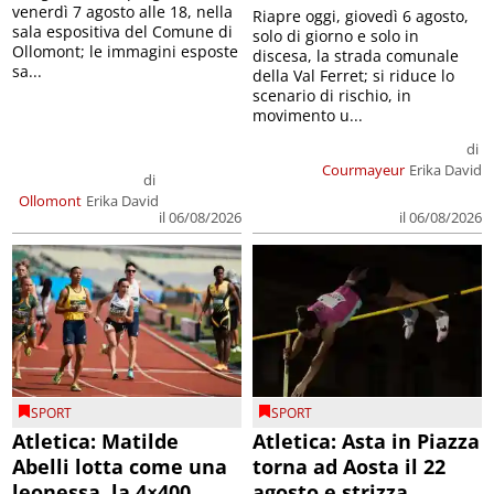
venerdì 7 agosto alle 18, nella
Riapre oggi, giovedì 6 agosto,
sala espositiva del Comune di
solo di giorno e solo in
Ollomont; le immagini esposte
discesa, la strada comunale
sa...
della Val Ferret; si riduce lo
scenario di rischio, in
movimento u...
di
Courmayeur
Erika David
di
Ollomont
Erika David
il 06/08/2026
il 06/08/2026
SPORT
SPORT
Atletica: Matilde
Atletica: Asta in Piazza
Abelli lotta come una
torna ad Aosta il 22
leonessa, la 4×400
agosto e strizza