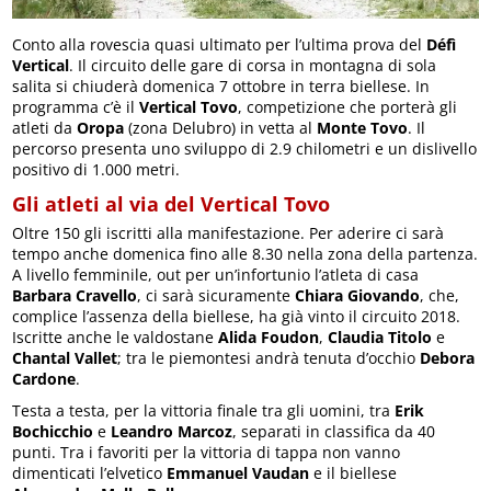
Conto alla rovescia quasi ultimato per l’ultima prova del
Défì
Vertical
. Il circuito delle gare di corsa in montagna di sola
salita si chiuderà domenica 7 ottobre in terra biellese. In
programma c’è il
Vertical Tovo
, competizione che porterà gli
atleti da
Oropa
(zona Delubro) in vetta al
Monte Tovo
. Il
percorso presenta uno sviluppo di 2.9 chilometri e un dislivello
positivo di 1.000 metri.
Gli atleti al via del Vertical Tovo
Oltre 150 gli iscritti alla manifestazione. Per aderire ci sarà
tempo anche domenica fino alle 8.30 nella zona della partenza.
A livello femminile, out per un’infortunio l’atleta di casa
Barbara Cravello
, ci sarà sicuramente
Chiara Giovando
, che,
complice l’assenza della biellese, ha già vinto il circuito 2018.
Iscritte anche le valdostane
Alida Foudon
,
Claudia Titolo
e
Chantal Vallet
; tra le piemontesi andrà tenuta d’occhio
Debora
Cardone
.
Testa a testa, per la vittoria finale tra gli uomini, tra
Erik
Bochicchio
e
Leandro Marcoz
, separati in classifica da 40
punti. Tra i favoriti per la vittoria di tappa non vanno
dimenticati l’elvetico
Emmanuel Vaudan
e il biellese