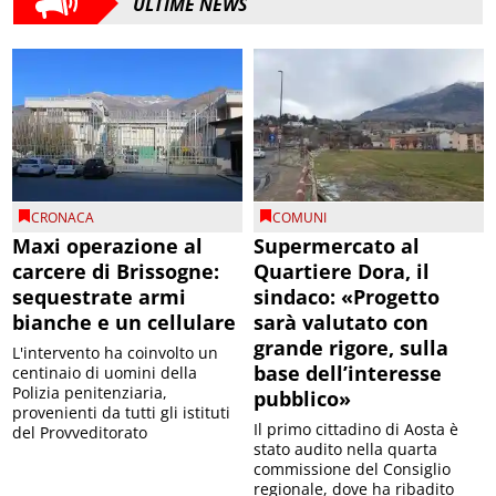
ULTIME NEWS
CRONACA
COMUNI
Maxi operazione al
Supermercato al
carcere di Brissogne:
Quartiere Dora, il
sequestrate armi
sindaco: «Progetto
bianche e un cellulare
sarà valutato con
grande rigore, sulla
L'intervento ha coinvolto un
base dell’interesse
centinaio di uomini della
Polizia penitenziaria,
pubblico»
provenienti da tutti gli istituti
Il primo cittadino di Aosta è
del Provveditorato
stato audito nella quarta
commissione del Consiglio
regionale, dove ha ribadito