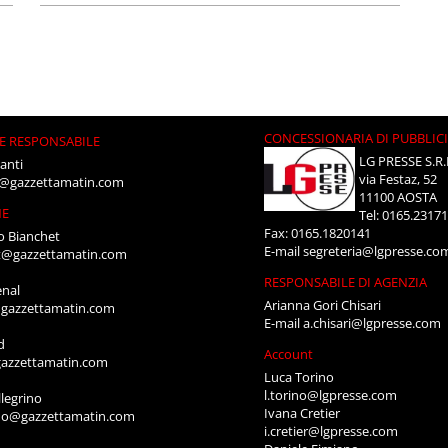
CONCESSIONARIA DI PUBBLIC
E RESPONSABILE
LG PRESSE S.R.
anti
via Festaz, 52
i@gazzettamatin.com
11100 AOSTA
NE
Tel: 0165.2317
Fax: 0165.1820141
o Bianchet
E-mail
segreteria@lgpresse.co
t@gazzettamatin.com
RESPONSABILE DI AGENZIA
enal
Arianna Gori Chisari
gazzettamatin.com
E-mail
a.chisari@lgpresse.com
d
Account
azzettamatin.com
Luca Torino
l.torino@lgpresse.com
legrino
Ivana Cretier
ino@gazzettamatin.com
i.cretier@lgpresse.com