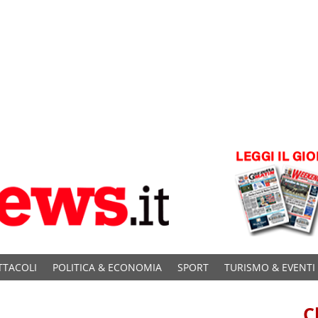
TTACOLI
POLITICA & ECONOMIA
SPORT
TURISMO & EVENTI
C