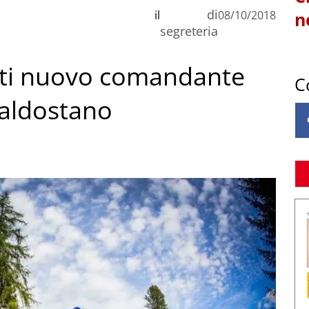
di
il
08/10/2018
n
segreteria
etti nuovo comandante
C
valdostano