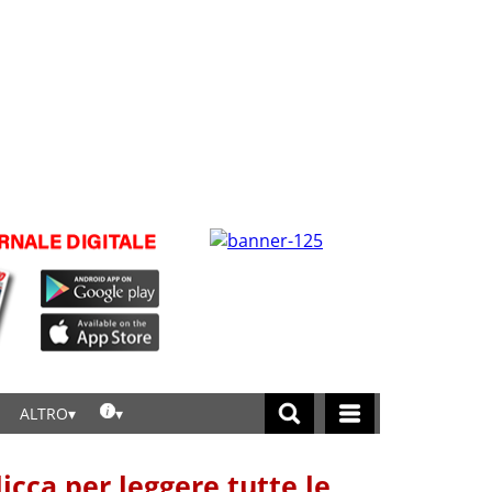
ALTRO
licca per leggere tutte le