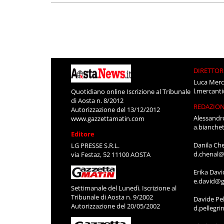
DIRETTOR
Luca Merc
l.mercant
Quotidiano online Iscrizione al Tribunale
di Aosta n. 8/2012
REDAZIO
Autorizzazione del 13/12/2012
Alessandr
www.gazzettamatin.com
a.bianche
Editore
Danila Ch
LG PRESSE S.R.L.
d.chenal@
via Festaz, 52 11100 AOSTA
Erika Davi
e.david@g
Settimanale del Lunedì. Iscrizione al
Tribunale di Aosta n. 9/2002
Davide Pel
Autorizzazione del 20/05/2002
d.pellegr