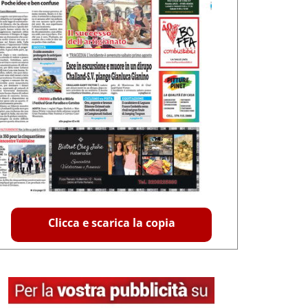
Clicca e scarica la copia