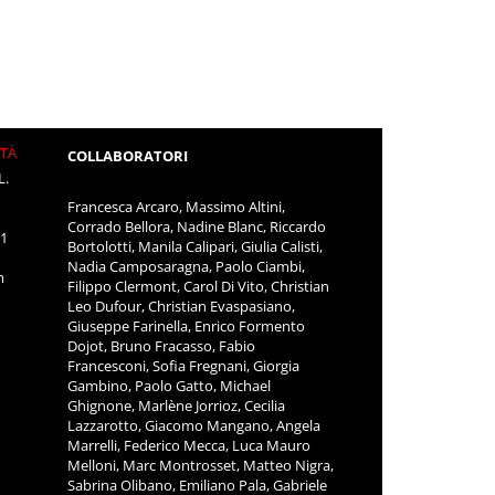
ITÀ
COLLABORATORI
L.
Francesca Arcaro, Massimo Altini,
Corrado Bellora, Nadine Blanc, Riccardo
11
Bortolotti, Manila Calipari, Giulia Calisti,
Nadia Camposaragna, Paolo Ciambi,
m
Filippo Clermont, Carol Di Vito, Christian
Leo Dufour, Christian Evaspasiano,
Giuseppe Farinella, Enrico Formento
Dojot, Bruno Fracasso, Fabio
Francesconi, Sofia Fregnani, Giorgia
Gambino, Paolo Gatto, Michael
Ghignone, Marlène Jorrioz, Cecilia
Lazzarotto, Giacomo Mangano, Angela
Marrelli, Federico Mecca, Luca Mauro
Melloni, Marc Montrosset, Matteo Nigra,
Sabrina Olibano, Emiliano Pala, Gabriele