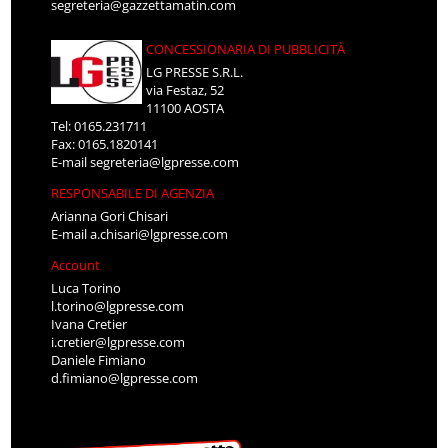
segreteria@gazzettamatin.com
CONCESSIONARIA DI PUBBLICITÀ
LG PRESSE S.R.L.
via Festaz, 52
11100 AOSTA
Tel: 0165.231711
Fax: 0165.1820141
E-mail
segreteria@lgpresse.com
RESPONSABILE DI AGENZIA
Arianna Gori Chisari
E-mail
a.chisari@lgpresse.com
Account
Luca Torino
l.torino@lgpresse.com
Ivana Cretier
i.cretier@lgpresse.com
Daniele Fimiano
d.fimiano@lgpresse.com