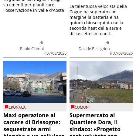
strumenti per pianificare
La talentuosa velocista della
l'osservazione in Valle d'Aosta
Cogne ha superato con
margine la batteria e ha
quindi chiuso quinta nella
seconda heat della sera e
diciassettesima nell...
di
di
Paolo Ciambi
Davide Pellegrino
il 07/08/2026
il 07/08/2026
CRONACA
COMUNI
Maxi operazione al
Supermercato al
carcere di Brissogne:
Quartiere Dora, il
sequestrate armi
sindaco: «Progetto
bianche e un cellulare
sarà valutato con