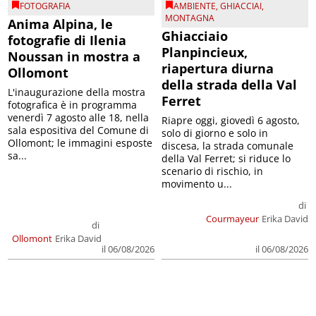
FOTOGRAFIA
AMBIENTE
,
GHIACCIAI
,
MONTAGNA
Anima Alpina, le
Ghiacciaio
fotografie di Ilenia
Planpincieux,
Noussan in mostra a
riapertura diurna
Ollomont
della strada della Val
L'inaugurazione della mostra
Ferret
fotografica è in programma
venerdì 7 agosto alle 18, nella
Riapre oggi, giovedì 6 agosto,
sala espositiva del Comune di
solo di giorno e solo in
Ollomont; le immagini esposte
discesa, la strada comunale
sa...
della Val Ferret; si riduce lo
scenario di rischio, in
movimento u...
di
Courmayeur
Erika David
di
Ollomont
Erika David
il 06/08/2026
il 06/08/2026