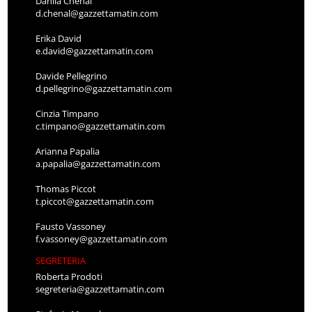
Danila Chenal
d.chenal@gazzettamatin.com
Erika David
e.david@gazzettamatin.com
Davide Pellegrino
d.pellegrino@gazzettamatin.com
Cinzia Timpano
c.timpano@gazzettamatin.com
Arianna Papalia
a.papalia@gazzettamatin.com
Thomas Piccot
t.piccot@gazzettamatin.com
Fausto Vassoney
f.vassoney@gazzettamatin.com
SEGRETERIA
Roberta Prodoti
segreteria@gazzettamatin.com