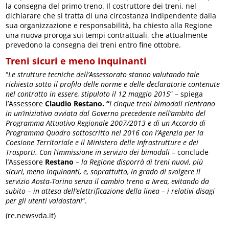
la consegna del primo treno. Il costruttore dei treni, nel
dichiarare che si tratta di una circostanza indipendente dalla
sua organizzazione e responsabilità, ha chiesto alla Regione
una nuova proroga sui tempi contrattuali, che attualmente
prevedono la consegna dei treni entro fine ottobre.
Treni sicuri e meno inquinanti
“
Le strutture tecniche dell’Assessorato stanno valutando tale
richiesta sotto il profilo delle norme e delle declaratorie contenute
nel contratto in essere, stipulato il 12 maggio 2015
” – spiega
l’Assessore
Claudio Restano. “
I cinque treni bimodali rientrano
in un’iniziativa avviata dal Governo precedente nell’ambito del
Programma Attuativo Regionale 2007/2013 e di un Accordo di
Programma Quadro sottoscritto nel 2016 con l’Agenzia per la
Coesione Territoriale e il Ministero delle Infrastrutture e dei
Trasporti. Con l’immissione in servizio dei bimodali
– conclude
l’Assessore
Restano
–
la Regione disporrà di treni nuovi, più
sicuri, meno inquinanti, e, soprattutto, in grado di svolgere il
servizio Aosta-Torino senza il cambio treno a Ivrea, evitando da
subito – in attesa dell’elettrificazione della linea – i relativi disagi
per gli utenti valdostani
“.
(re.newsvda.it)