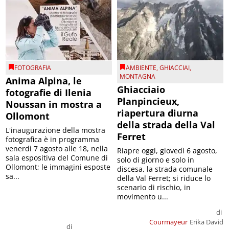
FOTOGRAFIA
AMBIENTE
,
GHIACCIAI
,
MONTAGNA
Anima Alpina, le
Ghiacciaio
fotografie di Ilenia
Planpincieux,
Noussan in mostra a
riapertura diurna
Ollomont
della strada della Val
L'inaugurazione della mostra
Ferret
fotografica è in programma
venerdì 7 agosto alle 18, nella
Riapre oggi, giovedì 6 agosto,
sala espositiva del Comune di
solo di giorno e solo in
Ollomont; le immagini esposte
discesa, la strada comunale
sa...
della Val Ferret; si riduce lo
scenario di rischio, in
movimento u...
di
Courmayeur
Erika David
di