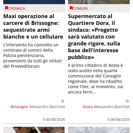
CRONACA
COMUNI
Maxi operazione al
Supermercato al
carcere di Brissogne:
Quartiere Dora, il
sequestrate armi
sindaco: «Progetto
bianche e un cellulare
sarà valutato con
grande rigore, sulla
L'intervento ha coinvolto un
base dell’interesse
centinaio di uomini della
Polizia penitenziaria,
pubblico»
provenienti da tutti gli istituti
Il primo cittadino di Aosta è
del Provveditorato
stato audito nella quarta
commissione del Consiglio
regionale, dove ha ribadito
come l'iter, al momento, sia
ancora ferm...
di
di
Brissogne
Alessandro Bianchet
Aosta
Alessandro Bianchet
il 06/08/2026
il 06/08/2026