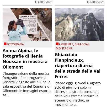
il 06/08/2026
il 06/08/2026
FOTOGRAFIA
AMBIENTE
,
GHIACCIAI
,
MONTAGNA
Anima Alpina, le
Ghiacciaio
fotografie di Ilenia
Planpincieux,
Noussan in mostra a
riapertura diurna
Ollomont
della strada della Val
L'inaugurazione della mostra
Ferret
fotografica è in programma
venerdì 7 agosto alle 18, nella
Riapre oggi, giovedì 6 agosto,
sala espositiva del Comune di
solo di giorno e solo in
Ollomont; le immagini esposte
discesa, la strada comunale
sa...
della Val Ferret; si riduce lo
scenario di rischio, in
movimento u...