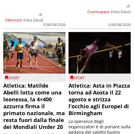
di
Courmayeur
Erika David
di
Ollomont
Erika David
il 06/08/2026
il 06/08/2026
SPORT
SPORT
Atletica: Matilde
Atletica: Asta in Piazza
Abelli lotta come una
torna ad Aosta il 22
leonessa, la 4×400
agosto e strizza
azzurra firma il
l’occhio agli Europei di
primato nazionale, ma
Birmingham
resta fuori dalla finale
La speranza degli
dei Mondiali Under 20
organizzatori è di portare sulla
pedana del salotto buono