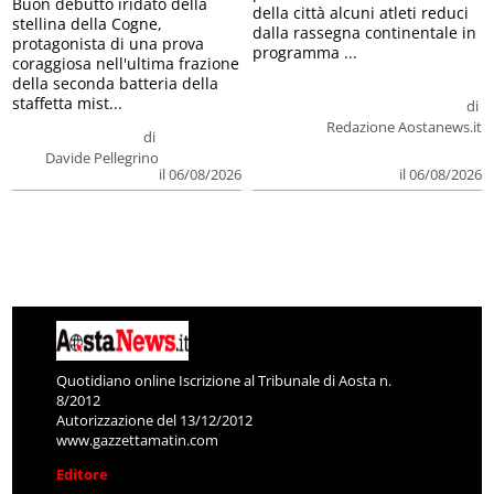
Buon debutto iridato della
della città alcuni atleti reduci
stellina della Cogne,
dalla rassegna continentale in
protagonista di una prova
programma ...
coraggiosa nell'ultima frazione
della seconda batteria della
staffetta mist...
di
Redazione Aostanews.it
di
Davide Pellegrino
il 06/08/2026
il 06/08/2026
Quotidiano online Iscrizione al Tribunale di Aosta n.
8/2012
Autorizzazione del 13/12/2012
www.gazzettamatin.com
Editore