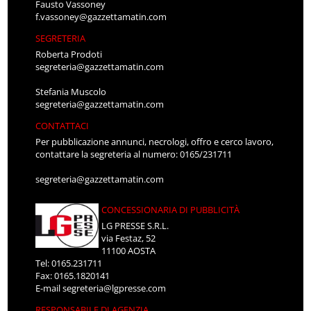
Fausto Vassoney
f.vassoney@gazzettamatin.com
SEGRETERIA
Roberta Prodoti
segreteria@gazzettamatin.com
Stefania Muscolo
segreteria@gazzettamatin.com
CONTATTACI
Per pubblicazione annunci, necrologi, offro e cerco lavoro,
contattare la segreteria al numero: 0165/231711
segreteria@gazzettamatin.com
CONCESSIONARIA DI PUBBLICITÀ
LG PRESSE S.R.L.
via Festaz, 52
11100 AOSTA
Tel: 0165.231711
Fax: 0165.1820141
E-mail
segreteria@lgpresse.com
RESPONSABILE DI AGENZIA