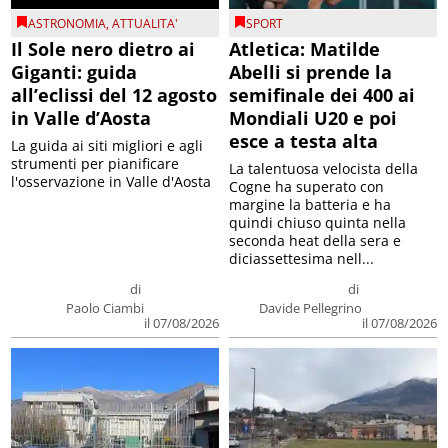
ASTRONOMIA
,
ATTUALITA'
SPORT
Il Sole nero dietro ai
Atletica: Matilde
Giganti: guida
Abelli si prende la
all’eclissi del 12 agosto
semifinale dei 400 ai
in Valle d’Aosta
Mondiali U20 e poi
esce a testa alta
La guida ai siti migliori e agli
strumenti per pianificare
La talentuosa velocista della
l'osservazione in Valle d'Aosta
Cogne ha superato con
margine la batteria e ha
quindi chiuso quinta nella
seconda heat della sera e
diciassettesima nell...
di
di
Paolo Ciambi
Davide Pellegrino
il 07/08/2026
il 07/08/2026