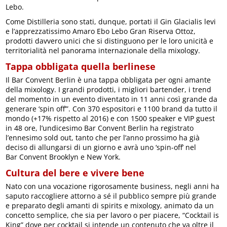
Lebo.
Come Distilleria sono stati, dunque, portati il Gin Glacialis levi
e l’apprezzatissimo Amaro Ebo Lebo Gran Riserva Ottoz,
prodotti davvero unici che si distinguono per le loro unicità e
territorialità nel panorama internazionale della mixology.
Tappa obbligata quella berlinese
Il Bar Convent Berlin è una tappa obbligata per ogni amante
della mixology. I grandi prodotti, i migliori bartender, i trend
del momento in un evento diventato in 11 anni così grande da
generare ‘spin off’”. Con 370 espositori e 1100 brand da tutto il
mondo (+17% rispetto al 2016) e con 1500 speaker e VIP guest
in 48 ore, l’undicesimo Bar Convent Berlin ha registrato
l’ennesimo sold out, tanto che per l’anno prossimo ha già
deciso di allungarsi di un giorno e avrà uno ‘spin-off’ nel
Bar Convent Brooklyn e New York.
Cultura del bere e vivere bene
Nato con una vocazione rigorosamente business, negli anni ha
saputo raccogliere attorno a sé il pubblico sempre più grande
e preparato degli amanti di spirits e mixology, animato da un
concetto semplice, che sia per lavoro o per piacere, “Cocktail is
King” dove per cocktail si intende un contenuto che va oltre il