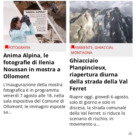
FOTOGRAFIA
AMBIENTE
,
GHIACCIAI
,
MONTAGNA
Anima Alpina, le
Ghiacciaio
fotografie di Ilenia
Planpincieux,
Noussan in mostra a
riapertura diurna
Ollomont
della strada della Val
L'inaugurazione della mostra
Ferret
fotografica è in programma
venerdì 7 agosto alle 18, nella
Riapre oggi, giovedì 6 agosto,
sala espositiva del Comune di
solo di giorno e solo in
Ollomont; le immagini esposte
discesa, la strada comunale
sa...
della Val Ferret; si riduce lo
scenario di rischio, in
movimento u...
di