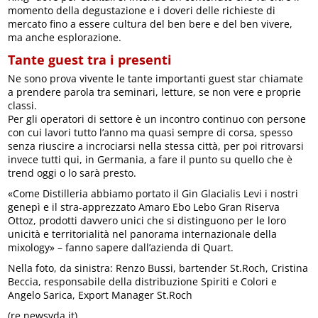
momento della degustazione e i doveri delle richieste di
mercato fino a essere cultura del ben bere e del ben vivere,
ma anche esplorazione.
Tante guest tra i presenti
Ne sono prova vivente le tante importanti guest star chiamate
a prendere parola tra seminari, letture, se non vere e proprie
classi.
Per gli operatori di settore è un incontro continuo con persone
con cui lavori tutto l’anno ma quasi sempre di corsa, spesso
senza riuscire a incrociarsi nella stessa città, per poi ritrovarsi
invece tutti qui, in Germania, a fare il punto su quello che è
trend oggi o lo sarà presto.
«Come Distilleria abbiamo portato il Gin Glacialis Levi i nostri
genepì e il stra-apprezzato Amaro Ebo Lebo Gran Riserva
Ottoz, prodotti davvero unici che si distinguono per le loro
unicità e territorialità nel panorama internazionale della
mixology» – fanno sapere dall’azienda di Quart.
Nella foto, da sinistra: Renzo Bussi, bartender St.Roch, Cristina
Beccia, responsabile della distribuzione Spiriti e Colori e
Angelo Sarica, Export Manager St.Roch
(re.newsvda.it)