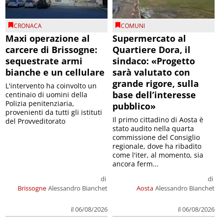
CRONACA
COMUNI
Maxi operazione al
Supermercato al
carcere di Brissogne:
Quartiere Dora, il
sequestrate armi
sindaco: «Progetto
bianche e un cellulare
sarà valutato con
grande rigore, sulla
L'intervento ha coinvolto un
base dell’interesse
centinaio di uomini della
Polizia penitenziaria,
pubblico»
provenienti da tutti gli istituti
Il primo cittadino di Aosta è
del Provveditorato
stato audito nella quarta
commissione del Consiglio
regionale, dove ha ribadito
come l'iter, al momento, sia
ancora ferm...
di
di
Brissogne
Alessandro Bianchet
Aosta
Alessandro Bianchet
il 06/08/2026
il 06/08/2026