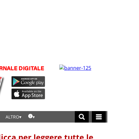
ALTRO
licca per leggere tutte le