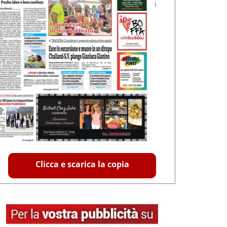
Clicca e scarica la copia