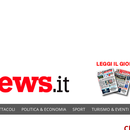
TTACOLI
POLITICA & ECONOMIA
SPORT
TURISMO & EVENTI
C