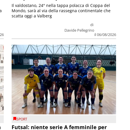
Il valdostano, 24° nella tappa polacca di Coppa del
a
Mondo, sarà al via della rassegna continentale che
scatta oggi a Valberg
di
Davide Pellegrino
026
il 06/08/2026
SPORT
a
Futsal: niente serie A femminile per