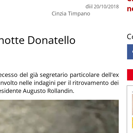
di
il
20/10/2018
n
Cinzia Timpano
C
 notte Donatello
cesso del già segretario particolare dell'ex
volto nelle indagini per il ritrovamento dei
residente Augusto Rollandin.