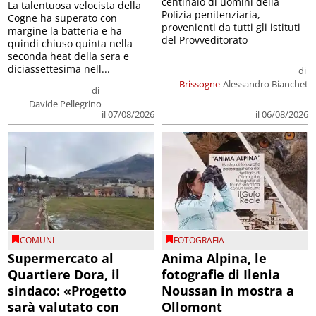
centinaio di uomini della
La talentuosa velocista della
Polizia penitenziaria,
Cogne ha superato con
provenienti da tutti gli istituti
margine la batteria e ha
del Provveditorato
quindi chiuso quinta nella
seconda heat della sera e
diciassettesima nell...
di
Brissogne
Alessandro Bianchet
di
Davide Pellegrino
il 07/08/2026
il 06/08/2026
COMUNI
FOTOGRAFIA
Supermercato al
Anima Alpina, le
Quartiere Dora, il
fotografie di Ilenia
sindaco: «Progetto
Noussan in mostra a
sarà valutato con
Ollomont