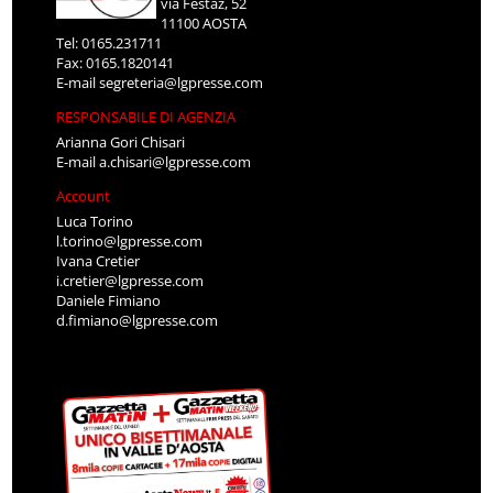
via Festaz, 52
11100 AOSTA
Tel: 0165.231711
Fax: 0165.1820141
E-mail
segreteria@lgpresse.com
RESPONSABILE DI AGENZIA
Arianna Gori Chisari
E-mail
a.chisari@lgpresse.com
Account
Luca Torino
l.torino@lgpresse.com
Ivana Cretier
i.cretier@lgpresse.com
Daniele Fimiano
d.fimiano@lgpresse.com