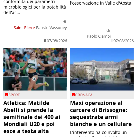
conformità dei parametri
l'osservazione in Valle d'Aosta
microbiologici per la potabilità
dell'ac...
di
Saint-Pierre
Fausto Vassoney
di
Paolo Ciambi
il 07/08/2026
il 07/08/2026
SPORT
CRONACA
Atletica: Matilde
Maxi operazione al
Abelli si prende la
carcere di Brissogne:
semifinale dei 400 ai
sequestrate armi
Mondiali U20 e poi
bianche e un cellulare
esce a testa alta
L'intervento ha coinvolto un