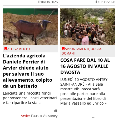
il 10/08/2026
il 10/08/2026
ALLEVAMENTO
APPUNTAMENTI
,
OGGI &
DOMANI
L’azienda agricola
COSA FARE DAL 10 AL
Daniele Perrier di
16 AGOSTO IN VALLE
Arvier chiede aiuto
D’AOSTA
per salvare il suo
allevamento, colpito
LUNEDÌ 10 AGOSTO ANTEY-
SAINT-ANDRÉ - Alla Sala
da un batterio
mostre Biblioteca sarà
Lanciata una raccolta fondi
possibile partecipare alla
per sostenere i costi veterinari
presentazione del libro di
e far ripartire la stalla
Maria Vassallo ed Enrico F...
di
Arvier
Fausto Vassoney
di