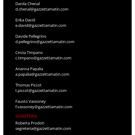
Danila Chenal
d.chenal@gazzettamatin.com
Erika David
e.david@gazzettamatin.com
Davide Pellegrino
d.pellegrino@gazzettamatin.com
Cinzia Timpano
c.timpano@gazzettamatin.com
Arianna Papalia
a.papalia@gazzettamatin.com
Thomas Piccot
t.piccot@gazzettamatin.com
Fausto Vassoney
f.vassoney@gazzettamatin.com
SEGRETERIA
Roberta Prodoti
segreteria@gazzettamatin.com