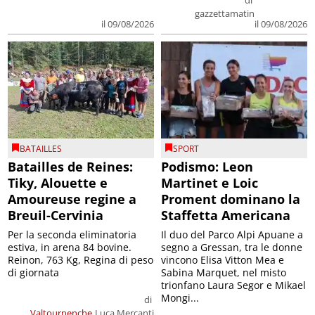
gazzettamatin
il 09/08/2026
il 09/08/2026
BATAILLES
SPORT
Batailles de Reines:
Podismo: Leon
Tiky, Alouette e
Martinet e Loic
Amoureuse regine a
Proment dominano la
Breuil-Cervinia
Staffetta Americana
Per la seconda eliminatoria
Il duo del Parco Alpi Apuane a
estiva, in arena 84 bovine.
segno a Gressan, tra le donne
Reinon, 763 Kg, Regina di peso
vincono Elisa Vitton Mea e
di giornata
Sabina Marquet, nel misto
trionfano Laura Segor e Mikael
Mongi...
di
Valtournenche
Luca Mercanti