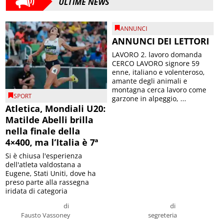
ULTIME NEWS
ANNUNCI
ANNUNCI DEI LETTORI
LAVORO 2. lavoro domanda
CERCO LAVORO signore 59
enne, italiano e volenteroso,
amante degli animali e
montagna cerca lavoro come
SPORT
garzone in alpeggio, ...
Atletica, Mondiali U20:
Matilde Abelli brilla
nella finale della
4×400, ma l’Italia è 7ª
Si è chiusa l'esperienza
dell'atleta valdostana a
Eugene, Stati Uniti, dove ha
preso parte alla rassegna
iridata di categoria
di
di
Fausto Vassoney
segreteria