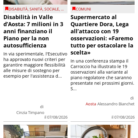
DISABILITÀ
,
SANITÀ
,
SOCIALE
, ...
COMUNI
Disabilità in Valle
Supermercato al
d’Aosta: 7 milioni in 3
Quartiere Dora, Lega
anni finanziano il
all’attacco con 19
Piano per la non
osservazioni: «Faremo
autosufficienza
tutto per ostacolare la
scelta»
In via sperimentale, l'Esecutivo
ha approvato nuovi criteri per
In una conferenza stampa il
garantire maggiore flessibilità
Carroccio ha illustrato le 19
alle misure di sostegno per
osservazioni alla variante al
esempio per l'assistenza d...
piano regolatore che saranno
presentate nei prossimi giorni.
S...
di
Aosta
Alessandro Bianchet
di
Cinzia Timpano
il 07/08/2026
il 07/08/2026