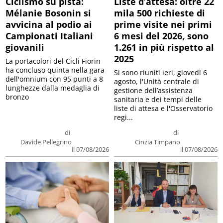
Ciclismo su pista:
Liste d’attesa: oltre 22
Mélanie Bosonin si
mila 500 richieste di
avvicina al podio ai
prime visite nei primi
Campionati Italiani
6 mesi del 2026, sono
giovanili
1.261 in più rispetto al
2025
La portacolori del Cicli Fiorin
ha concluso quinta nella gara
Si sono riuniti ieri, giovedì 6
dell'omnium con 95 punti a 8
agosto, l'Unità centrale di
lunghezze dalla medaglia di
gestione dell’assistenza
bronzo
sanitaria e dei tempi delle
liste di attesa e l'Osservatorio
regi...
di
di
Davide Pellegrino
Cinzia Timpano
il 07/08/2026
il 07/08/2026