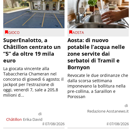
GIOCO
AOSTA
SuperEnalotto, a
Aosta: di nuovo
Châtillon centrato un
potabile l’acqua nelle
“5” da oltre 19 mila
zone servite dai
euro
serbatoi di Tramil e
Bornyon
La giocata vincente alla
Tabaccheria Chameran nel
Revocate le due ordinanze che
concorso di giovedì 6 agosto; il
dalla scorsa settimana
jackpot per l'estrazione di
imponevano la bollitura nella
oggi, venerdì 7, sale a 205,8
pre-collina, a Saraillon e
milioni d...
Porossan
di
Redazione Aostanews.it
di
Châtillon
Erika David
il 07/08/2026
il 07/08/2026