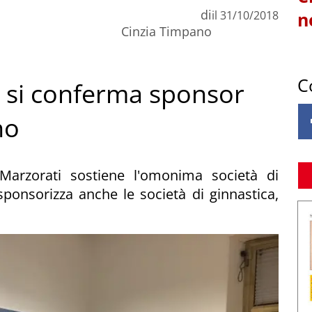
di
il
31/10/2018
n
Cinzia Timpano
C
i si conferma sponsor
no
a Marzorati sostiene l'omonima società di
ponsorizza anche le società di ginnastica,