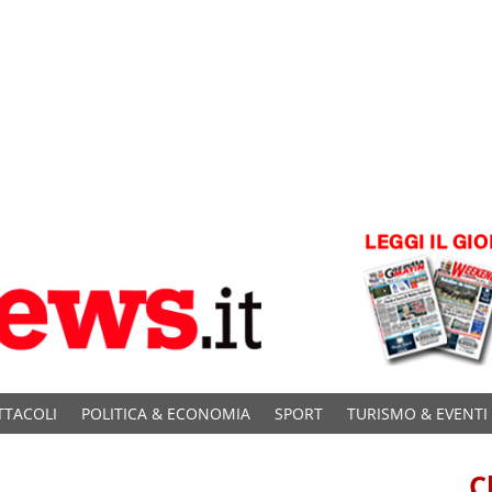
TTACOLI
POLITICA & ECONOMIA
SPORT
TURISMO & EVENTI
C