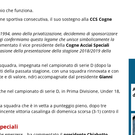
io che funziona.
ne sportiva consecutiva, il suo sostegno alla
CCS Cogne
1994, anno della privatizzazione, decidemmo di sponsorizzare
oggi confermiamo questo legame che unisce simbolicamente la
mentato il vice presidente della
Cogne Acciai Speciali
casione della presentazione della stagione 2018/2019 della
ma squadra, impegnata nel campionato di serie D (dopo la
nti della passata stagione, con una squadra rinnovata e con
erte e di valore, ndr) accompagnate dal presidente
Gianni
A
che nel campionato di serie D, in Prima Divisione, Under 18,
d
ma squadra che è in vetta a punteggio pieno, dopo tre
incente vittoria casalinga di domenica scorsa (3-1) contro il
peciali
che emergere
– ha commentato il
presidente Chiabotto
-.