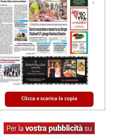
Clicca e scarica la copia