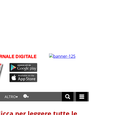
ALTRO
licca per leggere tutte le