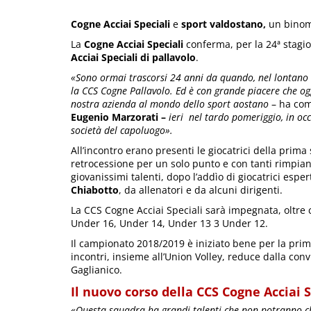
Cogne Acciai Speciali
e
sport valdostano,
un binom
La
Cogne Acciai Speciali
conferma, per la 24ª stagio
Acciai Speciali di pallavolo
.
«Sono ormai trascorsi 24 anni da quando, nel lontano 
la CCS Cogne Pallavolo. Ed è con grande piacere che 
nostra azienda al mondo dello sport aostano
– ha com
Eugenio Marzorati –
ieri nel tardo pomeriggio, in oc
società del capoluogo».
All’incontro erano presenti le giocatrici della pri
retrocessione per un solo punto e con tanti rimpia
giovanissimi talenti, dopo l’addìo di giocatrici esp
Chiabotto
, da allenatori e da alcuni dirigenti.
La CCS Cogne Acciai Speciali sarà impegnata, oltre 
Under 16, Under 14, Under 13 3 Under 12.
Il campionato 2018/2019 è iniziato bene per la pri
incontri, insieme all’Union Volley, reduce dalla conv
Gaglianico.
Il nuovo corso della CCS Cogne Acciai S
«Questa squadra ha grandi talenti che non potranno 