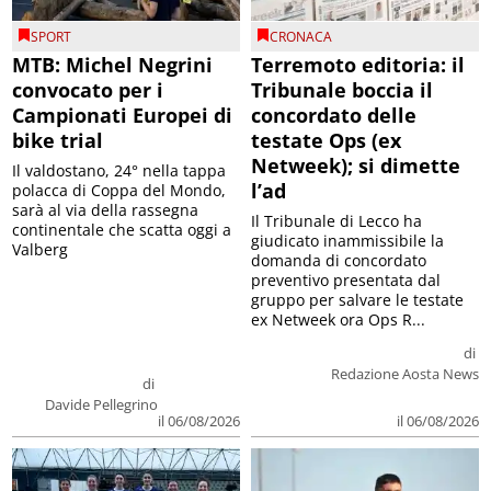
SPORT
CRONACA
MTB: Michel Negrini
Terremoto editoria: il
convocato per i
Tribunale boccia il
Campionati Europei di
concordato delle
bike trial
testate Ops (ex
Netweek); si dimette
Il valdostano, 24° nella tappa
l’ad
polacca di Coppa del Mondo,
sarà al via della rassegna
Il Tribunale di Lecco ha
continentale che scatta oggi a
giudicato inammissibile la
Valberg
domanda di concordato
preventivo presentata dal
gruppo per salvare le testate
ex Netweek ora Ops R...
di
Redazione Aosta News
di
Davide Pellegrino
il 06/08/2026
il 06/08/2026