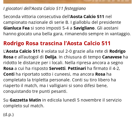
I giocatori dell'Aosta Calcio 511 festeggiano
Seconda vittoria consecutiva dell’
Aosta Calcio 511
nel
campionato nazionale di serie B. I gialloblu del presidente
Gianluca Fea
si sono imposti 5-4 a
Savigliano
. Gli aostani
hanno giocato una bella gara, rimanendo sempre in vantaggio.
Rodrigo Rosa trascina l’Aosta Calcio 511
L’
Aosta Calcio 511
è volata sul 2-0 grazie alla rete di
Rodrigo
Rosa
e all’autogol di
Delija
. In chiusura di tempo
Canavese
ha
ridotto le distanze per i locali. Nella ripresa ancora a segno
Rosa
a cui ha risposto
Servetti
.
Pettinari
ha firmato il 4-2,
Conti
ha riportato sotto i cuneesi, ma ancora
Rosa
ha
completato la tripletta personale. Conti su tiro libero ha
riaperto il match, ma i valligiani si sono difesi bene,
conquistando tre punti pesanti.
Su
Gazzetta Matin
in edicola lunedì 5 novembre il servizio
completo sul match.
(d.p.)