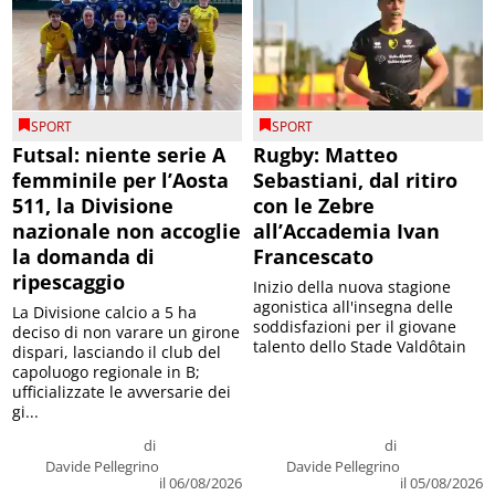
SPORT
SPORT
Futsal: niente serie A
Rugby: Matteo
femminile per l’Aosta
Sebastiani, dal ritiro
511, la Divisione
con le Zebre
nazionale non accoglie
all’Accademia Ivan
la domanda di
Francescato
ripescaggio
Inizio della nuova stagione
agonistica all'insegna delle
La Divisione calcio a 5 ha
soddisfazioni per il giovane
deciso di non varare un girone
talento dello Stade Valdôtain
dispari, lasciando il club del
capoluogo regionale in B;
ufficializzate le avversarie dei
gi...
di
di
Davide Pellegrino
Davide Pellegrino
il 06/08/2026
il 05/08/2026