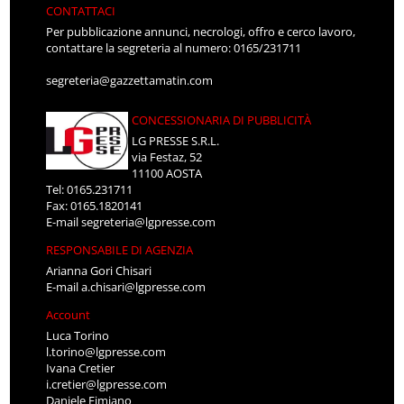
CONTATTACI
Per pubblicazione annunci, necrologi, offro e cerco lavoro,
contattare la segreteria al numero: 0165/231711
segreteria@gazzettamatin.com
CONCESSIONARIA DI PUBBLICITÀ
LG PRESSE S.R.L.
via Festaz, 52
11100 AOSTA
Tel: 0165.231711
Fax: 0165.1820141
E-mail
segreteria@lgpresse.com
RESPONSABILE DI AGENZIA
Arianna Gori Chisari
E-mail
a.chisari@lgpresse.com
Account
Luca Torino
l.torino@lgpresse.com
Ivana Cretier
i.cretier@lgpresse.com
Daniele Fimiano