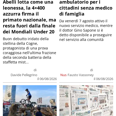
Abelli lotta come una
ambulatorio per i
leonessa, la 4×400
cittadini senza medico
azzurra firma il
di famiglia
primato nazionale, ma
Da venerdì 7 agosto attivo il
resta fuori dalla finale
nuovo servizio medico, mentre
il dottor Gino Sapone si è
dei Mondiali Under 20
detto disponibile a proseguire
Buon debutto iridato della
nel servizio alla comunità
stellina della Cogne,
protagonista di una prova
coraggiosa nell'ultima frazione
della seconda batteria della
staffetta mist...
di
di
Davide Pellegrino
Nus
Fausto Vassoney
il 06/08/2026
il 06/08/2026