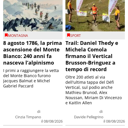
MONTAGNA
SPORT
8 agosto 1786, la prima
Trail: Daniel Thedy e
ascensione del Monte
Michela Comola
Bianco: 240 anni fa
firmano il Vertical
nasceva l’alpinismo
Brusson-Bringuez a
tempo di record
I primi a raggiungere la vetta
del Monte Bianco furono
Oltre 200 atleti al via
Jacques Balmat e Michel
dell'ultima tappa del Défì
Gabriel Paccard
Vertical, sul podio anche
Mathieu Brunod, Alex
Noussan, Miriam Di Vincenzo
e Kaitlin Allen
di
di
Cinzia Timpano
Davide Pellegrino
il 08/08/2026
il 08/08/2026