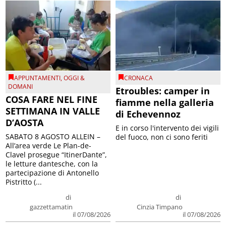
APPUNTAMENTI
,
OGGI &
CRONACA
DOMANI
Etroubles: camper in
COSA FARE NEL FINE
fiamme nella galleria
SETTIMANA IN VALLE
di Echevennoz
D’AOSTA
E in corso l'intervento dei vigili
SABATO 8 AGOSTO ALLEIN –
del fuoco, non ci sono feriti
All’area verde Le Plan-de-
Clavel prosegue “ItinerDante”,
le letture dantesche, con la
partecipazione di Antonello
Pistritto (...
di
di
gazzettamatin
Cinzia Timpano
il 07/08/2026
il 07/08/2026