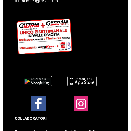
d.fimiano@lgpresse.com
COLLABORATORI