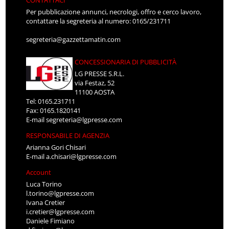
Per pubblicazione annunci, necrologi, offro e cerco lavoro,
contattare la segreteria al numero: 0165/231711
segreteria@gazzettamatin.com
CONCESSIONARIA DI PUBBLICITÀ
LG PRESSE S.R.L.
via Festaz, 52
11100 AOSTA
Tel: 0165.231711
Fax: 0165.1820141
E-mail
segreteria@lgpresse.com
RESPONSABILE DI AGENZIA
Arianna Gori Chisari
E-mail
a.chisari@lgpresse.com
Account
Luca Torino
l.torino@lgpresse.com
Ivana Cretier
i.cretier@lgpresse.com
Daniele Fimiano