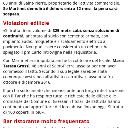
63 anni di Saint-Pierre, proprietario dell’attività commerciale.
Se Martinet demolirà il déhors entro 12 mesi, la pena sarà
sospesa
.
Violazioni edilizie
«Si tratta di un volume di
325 metri cubi, senza soluzione di
continuità
, ancorato al suolo con cemento armato, con
impianto audio, moquette e riscaldamento elettrico a
pavimento. Non può essere considerato un déhors» ha
spiegato il pm Carlo Introvigne nella requisitoria.
Con Martinet era imputata anche la cotitolare del locale,
Maria
Teresa Grossi
, 48 anni di Saint-Pierre, assolta per non aver
commesso il fatto. Secondo il suo legale sarebbe stata
comunque «estranea all’attività costruttiva», avvenuta fra
ottobre e dicembre 2016.
Il pm ha sottolineato che «nonostante una lunga interlocuzione
con il Tar che ha respinto tutte le richieste delle difese e le
ordinanze del Comune di Gressan i titolari dell’attività hanno
continuato ad approfittare del loro abuso fino ad oggi. Si tratta
di 100 coperti in più».
Bar ristorante molto frequentato