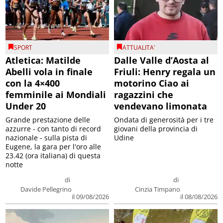
SPORT
ATTUALITA'
Atletica: Matilde
Dalle Valle d’Aosta al
Abelli vola in finale
Friuli: Henry regala un
con la 4×400
motorino Ciao ai
femminile ai Mondiali
ragazzini che
Under 20
vendevano limonata
Grande prestazione delle
Ondata di generosità per i tre
azzurre - con tanto di record
giovani della provincia di
nazionale - sulla pista di
Udine
Eugene, la gara per l'oro alle
23.42 (ora italiana) di questa
notte
di
di
Davide Pellegrino
Cinzia Timpano
il 09/08/2026
il 08/08/2026