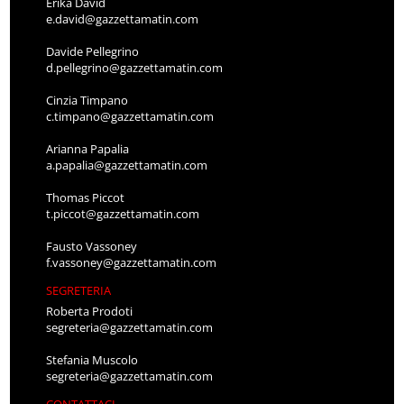
Erika David
e.david@gazzettamatin.com
Davide Pellegrino
d.pellegrino@gazzettamatin.com
Cinzia Timpano
c.timpano@gazzettamatin.com
Arianna Papalia
a.papalia@gazzettamatin.com
Thomas Piccot
t.piccot@gazzettamatin.com
Fausto Vassoney
f.vassoney@gazzettamatin.com
SEGRETERIA
Roberta Prodoti
segreteria@gazzettamatin.com
Stefania Muscolo
segreteria@gazzettamatin.com
CONTATTACI