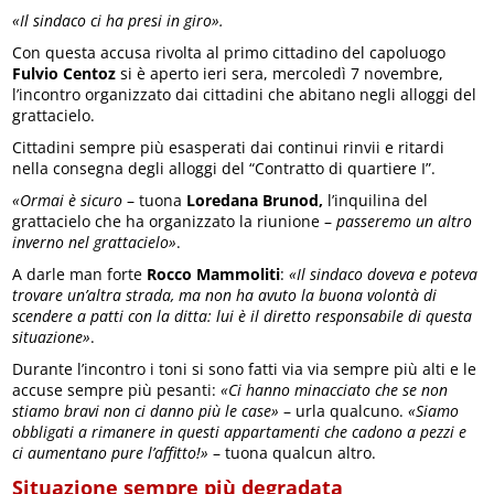
«Il sindaco ci ha presi in giro».
Con questa accusa rivolta al primo cittadino del capoluogo
Fulvio Centoz
si è aperto ieri sera, mercoledì 7 novembre,
l’incontro organizzato dai cittadini che abitano negli alloggi del
grattacielo.
Cittadini sempre più esasperati dai continui rinvii e ritardi
nella consegna degli alloggi del “Contratto di quartiere I”.
«Ormai è sicuro
– tuona
Loredana Brunod,
l’inquilina del
grattacielo che ha organizzato la riunione –
passeremo un altro
inverno nel grattacielo»
.
A darle man forte
Rocco Mammoliti
:
«Il sindaco doveva e poteva
trovare un’altra strada, ma non ha avuto la buona volontà di
scendere a patti con la ditta: lui è il diretto responsabile di questa
situazione»
.
Durante l’incontro i toni si sono fatti via via sempre più alti e le
accuse sempre più pesanti:
«Ci hanno minacciato che se non
stiamo bravi non ci danno più le case»
– urla qualcuno.
«Siamo
obbligati a rimanere in questi appartamenti che cadono a pezzi e
ci aumentano pure l’affitto!»
– tuona qualcun altro.
Situazione sempre più degradata