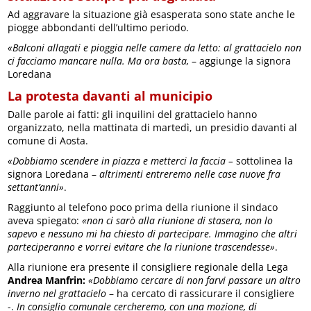
Ad aggravare la situazione già esasperata sono state anche le
piogge abbondanti dell’ultimo periodo.
«Balconi allagati e pioggia nelle camere da letto: al grattacielo non
ci facciamo mancare nulla. Ma ora basta,
– aggiunge la signora
Loredana
La protesta davanti al municipio
Dalle parole ai fatti: gli inquilini del grattacielo hanno
organizzato, nella mattinata di martedì, un presidio davanti al
comune di Aosta.
«Dobbiamo scendere in piazza e metterci la faccia –
sottolinea la
signora Loredana –
altrimenti entreremo nelle case nuove fra
settant’anni»
.
Raggiunto al telefono poco prima della riunione il sindaco
aveva spiegato:
«non ci sarò alla riunione di stasera, non lo
sapevo e nessuno mi ha chiesto di partecipare. Immagino che altri
parteciperanno e vorrei evitare che la riunione trascendesse»
.
Alla riunione era presente il consigliere regionale della Lega
Andrea Manfrin:
«Dobbiamo cercare di non farvi passare un altro
inverno nel grattacielo
– ha cercato di rassicurare il consigliere
-.
In consiglio comunale cercheremo, con una mozione, di