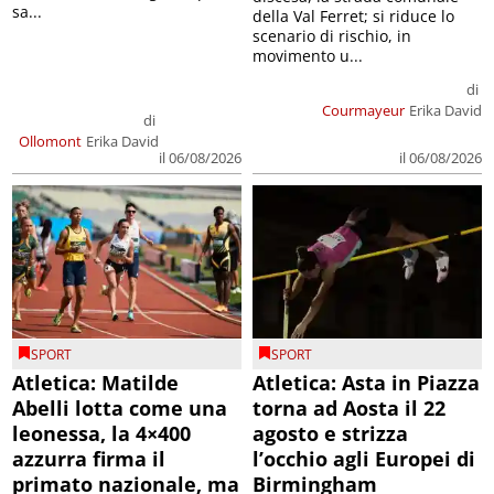
sa...
della Val Ferret; si riduce lo
scenario di rischio, in
movimento u...
di
Courmayeur
Erika David
di
Ollomont
Erika David
il 06/08/2026
il 06/08/2026
SPORT
SPORT
Atletica: Matilde
Atletica: Asta in Piazza
Abelli lotta come una
torna ad Aosta il 22
leonessa, la 4×400
agosto e strizza
azzurra firma il
l’occhio agli Europei di
primato nazionale, ma
Birmingham