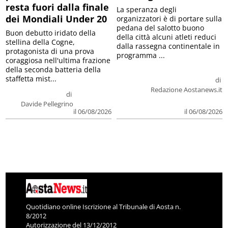
resta fuori dalla finale
La speranza degli
dei Mondiali Under 20
organizzatori è di portare sulla
pedana del salotto buono
Buon debutto iridato della
della città alcuni atleti reduci
stellina della Cogne,
dalla rassegna continentale in
protagonista di una prova
programma ...
coraggiosa nell'ultima frazione
della seconda batteria della
staffetta mist...
di
Redazione Aostanews.it
di
Davide Pellegrino
il 06/08/2026
il 06/08/2026
Quotidiano online Iscrizione al Tribunale di Aosta n.
8/2012
Autorizzazione del 13/12/2012