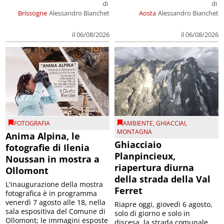
di
di
Brissogne
Alessandro Bianchet
Aosta
Alessandro Bianchet
il 06/08/2026
il 06/08/2026
FOTOGRAFIA
AMBIENTE
,
GHIACCIAI
,
MONTAGNA
Anima Alpina, le
Ghiacciaio
fotografie di Ilenia
Planpincieux,
Noussan in mostra a
riapertura diurna
Ollomont
della strada della Val
L'inaugurazione della mostra
Ferret
fotografica è in programma
venerdì 7 agosto alle 18, nella
Riapre oggi, giovedì 6 agosto,
sala espositiva del Comune di
solo di giorno e solo in
Ollomont; le immagini esposte
discesa, la strada comunale