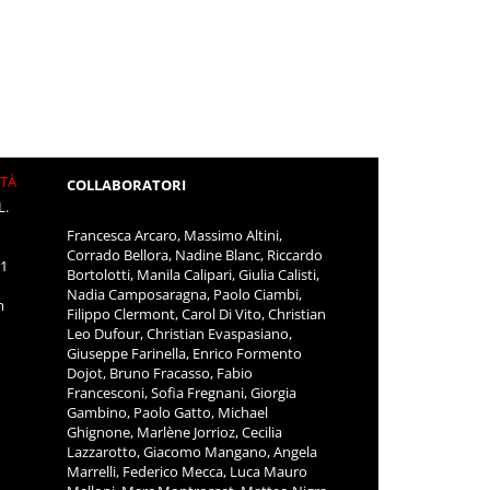
ITÀ
COLLABORATORI
L.
Francesca Arcaro, Massimo Altini,
Corrado Bellora, Nadine Blanc, Riccardo
11
Bortolotti, Manila Calipari, Giulia Calisti,
Nadia Camposaragna, Paolo Ciambi,
m
Filippo Clermont, Carol Di Vito, Christian
Leo Dufour, Christian Evaspasiano,
Giuseppe Farinella, Enrico Formento
Dojot, Bruno Fracasso, Fabio
Francesconi, Sofia Fregnani, Giorgia
Gambino, Paolo Gatto, Michael
Ghignone, Marlène Jorrioz, Cecilia
Lazzarotto, Giacomo Mangano, Angela
Marrelli, Federico Mecca, Luca Mauro