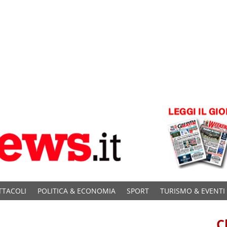
TTACOLI
POLITICA & ECONOMIA
SPORT
TURISMO & EVENTI
C