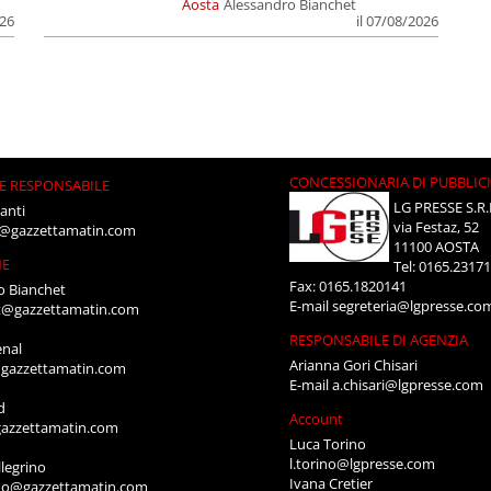
Aosta
Alessandro Bianchet
026
il 07/08/2026
CONCESSIONARIA DI PUBBLIC
E RESPONSABILE
LG PRESSE S.R.
anti
via Festaz, 52
i@gazzettamatin.com
11100 AOSTA
NE
Tel: 0165.2317
Fax: 0165.1820141
o Bianchet
E-mail
segreteria@lgpresse.co
t@gazzettamatin.com
RESPONSABILE DI AGENZIA
enal
Arianna Gori Chisari
gazzettamatin.com
E-mail
a.chisari@lgpresse.com
d
Account
azzettamatin.com
Luca Torino
l.torino@lgpresse.com
legrino
Ivana Cretier
ino@gazzettamatin.com