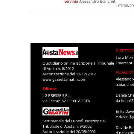
cervinia
Alessandro Bianchet
il 07/08/2
DIRETTOR
Luca Merc
l.mercant
Quotidiano online Iscrizione al Tribunale
di Aosta n. 8/2012
REDAZIO
Autorizzazione del 13/12/2012
Alessandr
www.gazzettamatin.com
a.bianche
Editore
Danila Ch
LG PRESSE S.R.L.
d.chenal@
via Festaz, 52 11100 AOSTA
Erika Davi
e.david@g
Settimanale del Lunedì. Iscrizione al
Tribunale di Aosta n. 9/2002
Davide Pel
Autorizzazione del 20/05/2002
d.pellegr