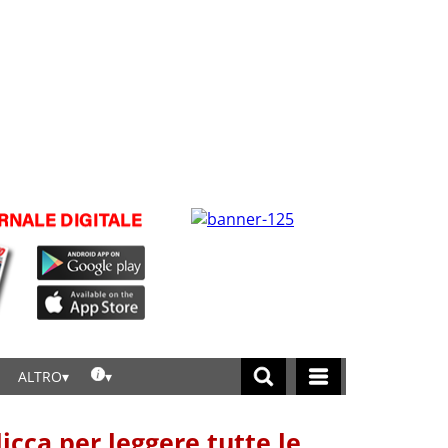
ALTRO
licca per leggere tutte le