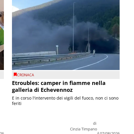
CRONACA
Etroubles: camper in fiamme nella
galleria di Echevennoz
E in corso l'intervento dei vigili del fuoco, non ci sono
feriti
di
Cinzia Timpano
026
il 07/08/2026