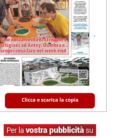
Clicca e scarica la copia