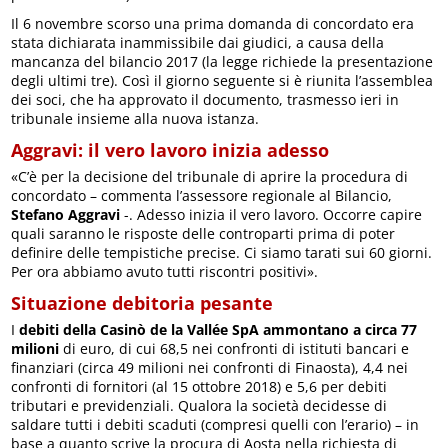
Il 6 novembre scorso una prima domanda di concordato era
stata dichiarata inammissibile dai giudici, a causa della
mancanza del bilancio 2017 (la legge richiede la presentazione
degli ultimi tre). Così il giorno seguente si è riunita l’assemblea
dei soci, che ha approvato il documento, trasmesso ieri in
tribunale insieme alla nuova istanza.
Aggravi: il vero lavoro inizia adesso
«C’è per la decisione del tribunale di aprire la procedura di
concordato – commenta l’assessore regionale al Bilancio,
Stefano Aggravi
-. Adesso inizia il vero lavoro. Occorre capire
quali saranno le risposte delle controparti prima di poter
definire delle tempistiche precise. Ci siamo tarati sui 60 giorni.
Per ora abbiamo avuto tutti riscontri positivi».
Situazione debitoria pesante
I
debiti della Casinò de la Vallée SpA ammontano a circa 77
milioni
di euro, di cui 68,5 nei confronti di istituti bancari e
finanziari (circa 49 milioni nei confronti di Finaosta), 4,4 nei
confronti di fornitori (al 15 ottobre 2018) e 5,6 per debiti
tributari e previdenziali. Qualora la società decidesse di
saldare tutti i debiti scaduti (compresi quelli con l’erario) – in
base a quanto scrive la procura di Aosta nella richiesta di