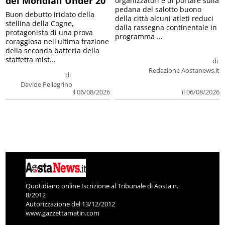
dei Mondiali Under 20
organizzatori è di portare sulla
pedana del salotto buono
Buon debutto iridato della
della città alcuni atleti reduci
stellina della Cogne,
dalla rassegna continentale in
protagonista di una prova
programma ...
coraggiosa nell'ultima frazione
della seconda batteria della
staffetta mist...
di
Redazione Aostanews.it
di
Davide Pellegrino
il 06/08/2026
il 06/08/2026
Quotidiano online Iscrizione al Tribunale di Aosta n.
8/2012
Autorizzazione del 13/12/2012
www.gazzettamatin.com