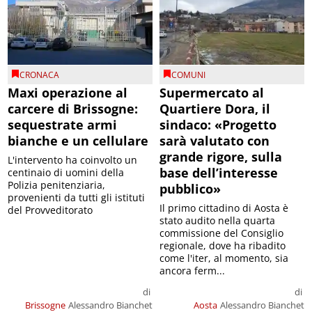
CRONACA
COMUNI
Maxi operazione al
Supermercato al
carcere di Brissogne:
Quartiere Dora, il
sequestrate armi
sindaco: «Progetto
bianche e un cellulare
sarà valutato con
grande rigore, sulla
L'intervento ha coinvolto un
base dell’interesse
centinaio di uomini della
Polizia penitenziaria,
pubblico»
provenienti da tutti gli istituti
Il primo cittadino di Aosta è
del Provveditorato
stato audito nella quarta
commissione del Consiglio
regionale, dove ha ribadito
come l'iter, al momento, sia
ancora ferm...
di
di
Brissogne
Alessandro Bianchet
Aosta
Alessandro Bianchet