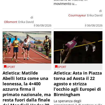
movimento u...
di
Courmayeur
Erika David
di
Ollomont
Erika David
il 06/08/2026
il 06/08/2026
SPORT
SPORT
Atletica: Matilde
Atletica: Asta in Piazza
Abelli lotta come una
torna ad Aosta il 22
leonessa, la 4×400
agosto e strizza
azzurra firma il
l’occhio agli Europei di
primato nazionale, ma
Birmingham
resta fuori dalla finale
La speranza degli