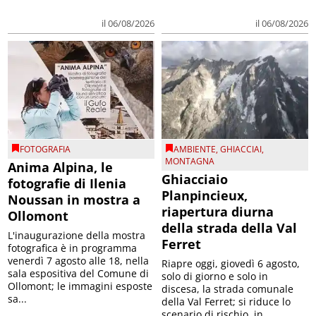
il 06/08/2026
il 06/08/2026
FOTOGRAFIA
AMBIENTE
,
GHIACCIAI
,
MONTAGNA
Anima Alpina, le
Ghiacciaio
fotografie di Ilenia
Planpincieux,
Noussan in mostra a
riapertura diurna
Ollomont
della strada della Val
L'inaugurazione della mostra
Ferret
fotografica è in programma
venerdì 7 agosto alle 18, nella
Riapre oggi, giovedì 6 agosto,
sala espositiva del Comune di
solo di giorno e solo in
Ollomont; le immagini esposte
discesa, la strada comunale
sa...
della Val Ferret; si riduce lo
scenario di rischio, in