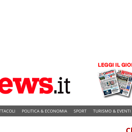
TTACOLI
POLITICA & ECONOMIA
SPORT
TURISMO & EVENTI
C