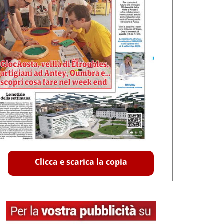
Clicca e scarica la copia