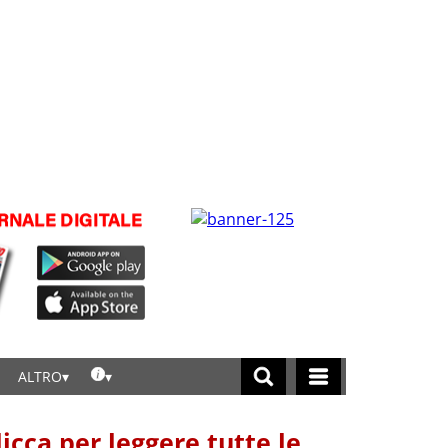
ALTRO
licca per leggere tutte le