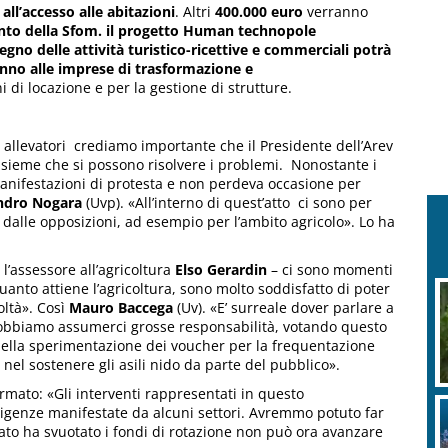
all’accesso alle abitazioni
. Altri
400.000 euro
verranno
nto della Sfom.
il progetto Human technopole
gno delle attività turistico-ricettive e commerciali potrà
anno alle imprese di trasformazione e
 di locazione e per la gestione di strutture.
 allevatori crediamo importante che il Presidente dell’Arev
insieme che si possono risolvere i problemi. Nonostante i
anifestazioni di protesta e non perdeva occasione per
ndro Nogara
(Uvp). «All’interno di quest’atto ci sono per
si dalle opposizioni, ad esempio per l’ambito agricolo». Lo ha
o l’assessore all’agricoltura
Elso Gerardin
– ci sono momenti
quanto attiene l’agricoltura, sono molto soddisfatto di poter
oltà». Così
Mauro Baccega
(Uv). «E’ surreale dover parlare a
 dobbiamo assumerci grosse responsabilità, votando questo
della sperimentazione dei voucher per la frequentazione
nel sostenere gli asili nido da parte del pubblico».
rmato: «Gli interventi rappresentati in questo
igenze manifestate da alcuni settori. Avremmo potuto far
ato ha svuotato i fondi di rotazione non può ora avanzare