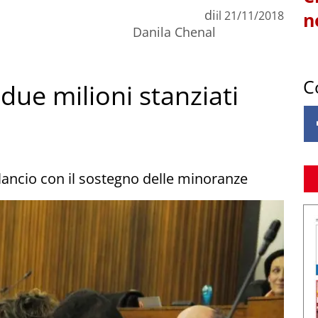
di
il
21/11/2018
n
Danila Chenal
C
 due milioni stanziati
lancio con il sostegno delle minoranze