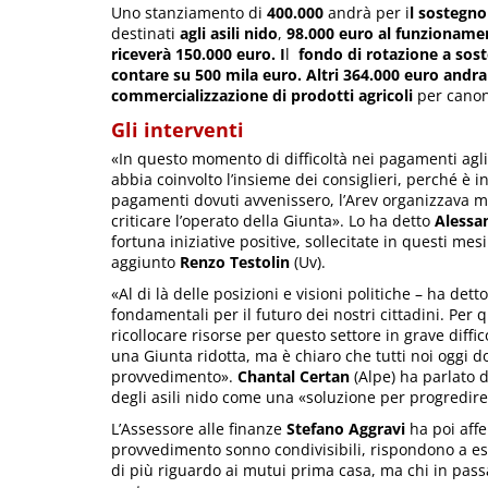
Uno stanziamento di
400.000
andrà per i
l sostegno 
destinati
agli asili nido
,
98.000 euro al funzioname
riceverà
150.000 euro. I
l
fondo di rotazione a soste
contare su 500 mila euro. Altri 364.000 euro andr
commercializzazione di prodotti agricoli
per canoni
Gli interventi
«In questo momento di difficoltà nei pagamenti agli
abbia coinvolto l’insieme dei consiglieri, perché è 
pagamenti dovuti avvenissero, l’Arev organizzava m
criticare l’operato della Giunta». Lo ha detto
Alessa
fortuna iniziative positive, sollecitate in questi me
aggiunto
Renzo Testolin
(Uv).
«Al di là delle posizioni e visioni politiche – ha dett
fondamentali per il futuro dei nostri cittadini. Per 
ricollocare risorse per questo settore in grave diffic
una Giunta ridotta, ma è chiaro che tutti noi oggi
provvedimento».
Chantal Certan
(Alpe) ha parlato 
degli asili nido come una «soluzione per progredire 
L’Assessore alle finanze
Stefano Aggravi
ha poi affe
provvedimento sonno condivisibili, rispondono a es
di più riguardo ai mutui prima casa, ma chi in pass