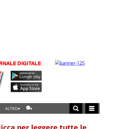
ALTRO
licca per leggere tutte le