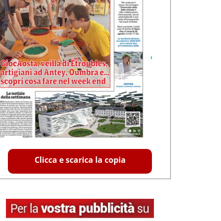
Clicca e scarica la copia