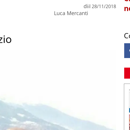
di
il
28/11/2018
n
Luca Mercanti
C
zio