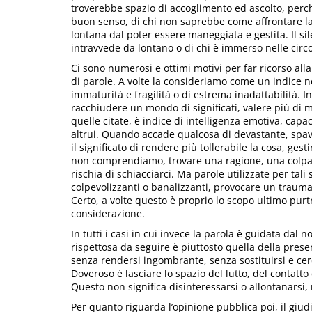
troverebbe spazio di accoglimento ed ascolto, perch
buon senso, di chi non saprebbe come affrontare l
lontana dal poter essere maneggiata e gestita. Il sil
intravvede da lontano o di chi è immerso nelle circ
Ci sono numerosi e ottimi motivi per far ricorso all
di parole. A volte la consideriamo come un indice ne
immaturità e fragilità o di estrema inadattabilità. 
racchiudere un mondo di significati, valere più di m
quelle citate, è indice di intelligenza emotiva, cap
altrui. Quando accade qualcosa di devastante, spave
il significato di rendere più tollerabile la cosa, gest
non comprendiamo, trovare una ragione, una colpa, 
rischia di schiacciarci. Ma parole utilizzate per tali 
colpevolizzanti o banalizzanti, provocare un trauma
Certo, a volte questo è proprio lo scopo ultimo pu
considerazione.
In tutti i casi in cui invece la parola è guidata dal
rispettosa da seguire è piuttosto quella della presen
senza rendersi ingombrante, senza sostituirsi e cerc
Doveroso è lasciare lo spazio del lutto, del contatt
Questo non significa disinteressarsi o allontanarsi, ma
Per quanto riguarda l’opinione pubblica poi, il giudizi