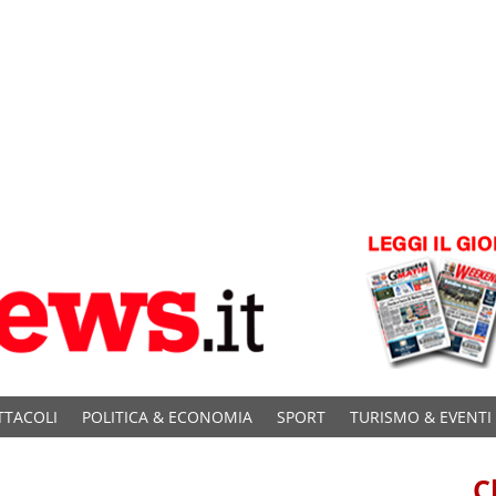
TTACOLI
POLITICA & ECONOMIA
SPORT
TURISMO & EVENTI
C