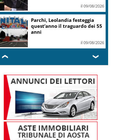
il 09/08/2026
ampania, Allerta gialla per temporali
mprovvisi su tutta Regione
il 09/08/2026
❮
❯