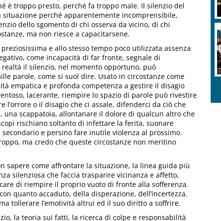
é è troppo presto, perché fa troppo male. Il silenzio del
a situazione perché apparentemente incomprensibile,
enzio dello sgomento di chi osserva da vicino, di chi
ostanze, ma non riesce a capacitarsene.
C
i
a preziosissima e allo stesso tempo poco utilizzata assenza
gativo, come incapacità di far fronte, segnale di
In realtà il silenzio, nel momento opportuno, può
ille parole, come si suol dire. Usato in circostanze come
acità empatica e profonda competenza a gestire il disagio
ntoso, lacerante, riempire lo spazio di parole può rivestire
ire l’orrore o il disagio che ci assale, difenderci da ciò che
una scappatoia, allontanare il dolore di qualcun altro che
scopi rischiano soltanto di infettare la ferita, suonare
 secondario e persino fare inutile violenza al prossimo.
rtroppo, ma credo che queste circostanze non meritino
 non sapere come affrontare la situazione, la linea guida più
za silenziosa che faccia trasparire vicinanza e affetto,
are di riempire il proprio vuoto di fronte alla sofferenza.
o con quanto accaduto, della disperazione, dell’incertezza.
 tollerare l’emotività altrui ed il suo diritto a soffrire.
o, la teoria sui fatti, la ricerca di colpe e responsabilità