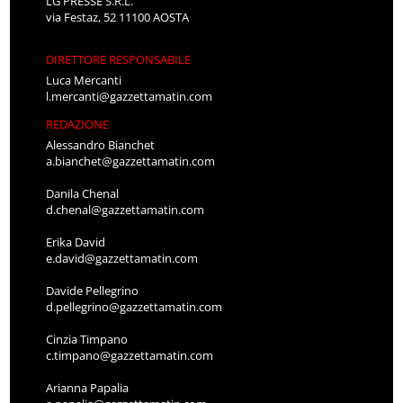
LG PRESSE S.R.L.
via Festaz, 52 11100 AOSTA
DIRETTORE RESPONSABILE
Luca Mercanti
l.mercanti@gazzettamatin.com
REDAZIONE
Alessandro Bianchet
a.bianchet@gazzettamatin.com
Danila Chenal
d.chenal@gazzettamatin.com
Erika David
e.david@gazzettamatin.com
Davide Pellegrino
d.pellegrino@gazzettamatin.com
Cinzia Timpano
c.timpano@gazzettamatin.com
Arianna Papalia