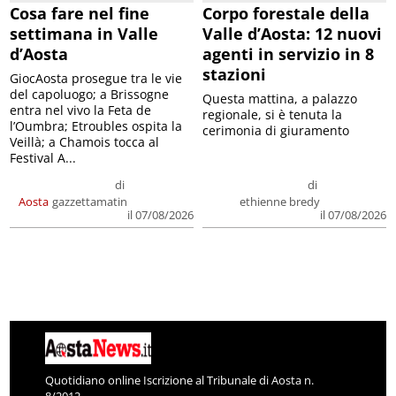
Cosa fare nel fine
Corpo forestale della
settimana in Valle
Valle d’Aosta: 12 nuovi
d’Aosta
agenti in servizio in 8
stazioni
GiocAosta prosegue tra le vie
del capoluogo; a Brissogne
Questa mattina, a palazzo
entra nel vivo la Feta de
regionale, si è tenuta la
l’Oumbra; Etroubles ospita la
cerimonia di giuramento
Veillà; a Chamois tocca al
Festival A...
di
di
Aosta
gazzettamatin
ethienne bredy
il 07/08/2026
il 07/08/2026
Quotidiano online Iscrizione al Tribunale di Aosta n.