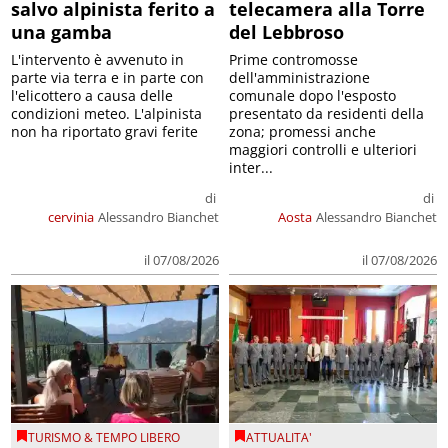
salvo alpinista ferito a
telecamera alla Torre
una gamba
del Lebbroso
L'intervento è avvenuto in
Prime contromosse
parte via terra e in parte con
dell'amministrazione
l'elicottero a causa delle
comunale dopo l'esposto
condizioni meteo. L'alpinista
presentato da residenti della
non ha riportato gravi ferite
zona; promessi anche
maggiori controlli e ulteriori
inter...
di
di
cervinia
Alessandro Bianchet
Aosta
Alessandro Bianchet
il 07/08/2026
il 07/08/2026
TURISMO & TEMPO LIBERO
ATTUALITA'