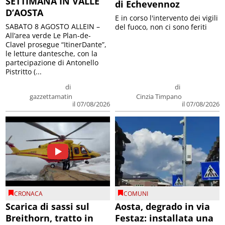
SETTIMANA IN VALLE
di Echevennoz
D’AOSTA
E in corso l'intervento dei vigili
SABATO 8 AGOSTO ALLEIN –
del fuoco, non ci sono feriti
All’area verde Le Plan-de-
Clavel prosegue “ItinerDante”,
le letture dantesche, con la
partecipazione di Antonello
Pistritto (...
di
di
gazzettamatin
Cinzia Timpano
il 07/08/2026
il 07/08/2026
CRONACA
COMUNI
Scarica di sassi sul
Aosta, degrado in via
Breithorn, tratto in
Festaz: installata una