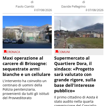
di
di
Paolo Ciambi
Davide Pellegrino
il 07/08/2026
il 07/08/2026
CRONACA
COMUNI
Maxi operazione al
Supermercato al
carcere di Brissogne:
Quartiere Dora, il
sequestrate armi
sindaco: «Progetto
bianche e un cellulare
sarà valutato con
grande rigore, sulla
L'intervento ha coinvolto un
base dell’interesse
centinaio di uomini della
Polizia penitenziaria,
pubblico»
provenienti da tutti gli istituti
Il primo cittadino di Aosta è
del Provveditorato
stato audito nella quarta
commissione del Consiglio