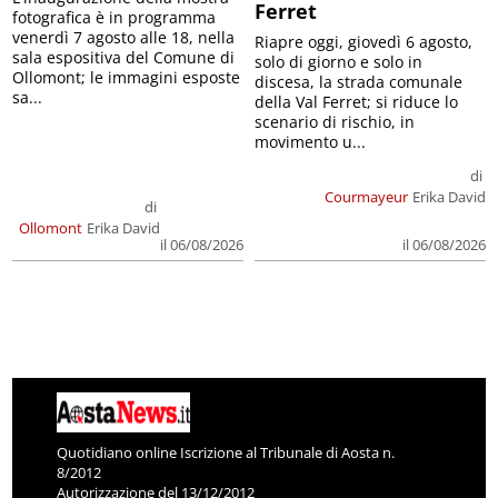
Ferret
fotografica è in programma
venerdì 7 agosto alle 18, nella
Riapre oggi, giovedì 6 agosto,
sala espositiva del Comune di
solo di giorno e solo in
Ollomont; le immagini esposte
discesa, la strada comunale
sa...
della Val Ferret; si riduce lo
scenario di rischio, in
movimento u...
di
Courmayeur
Erika David
di
Ollomont
Erika David
il 06/08/2026
il 06/08/2026
Quotidiano online Iscrizione al Tribunale di Aosta n.
8/2012
Autorizzazione del 13/12/2012