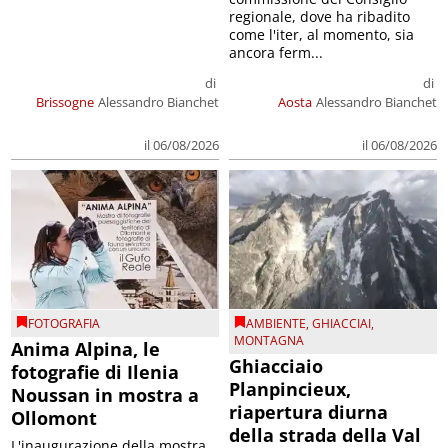
regionale, dove ha ribadito
come l'iter, al momento, sia
ancora ferm...
di
di
Brissogne
Alessandro Bianchet
Aosta
Alessandro Bianchet
il 06/08/2026
il 06/08/2026
FOTOGRAFIA
AMBIENTE
,
GHIACCIAI
,
MONTAGNA
Anima Alpina, le
Ghiacciaio
fotografie di Ilenia
Planpincieux,
Noussan in mostra a
riapertura diurna
Ollomont
della strada della Val
L'inaugurazione della mostra