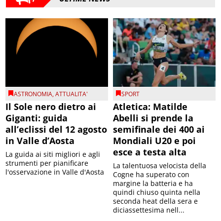
ASTRONOMIA
,
ATTUALITA'
SPORT
Il Sole nero dietro ai
Atletica: Matilde
Giganti: guida
Abelli si prende la
all’eclissi del 12 agosto
semifinale dei 400 ai
in Valle d’Aosta
Mondiali U20 e poi
esce a testa alta
La guida ai siti migliori e agli
strumenti per pianificare
La talentuosa velocista della
l'osservazione in Valle d'Aosta
Cogne ha superato con
margine la batteria e ha
quindi chiuso quinta nella
seconda heat della sera e
diciassettesima nell...