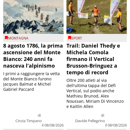
MONTAGNA
SPORT
8 agosto 1786, la prima
Trail: Daniel Thedy e
ascensione del Monte
Michela Comola
Bianco: 240 anni fa
firmano il Vertical
nasceva l’alpinismo
Brusson-Bringuez a
tempo di record
I primi a raggiungere la vetta
del Monte Bianco furono
Oltre 200 atleti al via
Jacques Balmat e Michel
dell'ultima tappa del Défì
Gabriel Paccard
Vertical, sul podio anche
Mathieu Brunod, Alex
Noussan, Miriam Di Vincenzo
e Kaitlin Allen
di
di
Cinzia Timpano
Davide Pellegrino
il 08/08/2026
il 08/08/2026