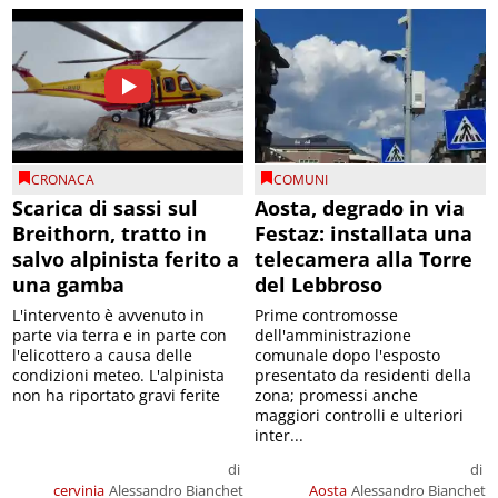
CRONACA
COMUNI
Scarica di sassi sul
Aosta, degrado in via
Breithorn, tratto in
Festaz: installata una
salvo alpinista ferito a
telecamera alla Torre
una gamba
del Lebbroso
L'intervento è avvenuto in
Prime contromosse
parte via terra e in parte con
dell'amministrazione
l'elicottero a causa delle
comunale dopo l'esposto
condizioni meteo. L'alpinista
presentato da residenti della
non ha riportato gravi ferite
zona; promessi anche
maggiori controlli e ulteriori
inter...
di
di
cervinia
Alessandro Bianchet
Aosta
Alessandro Bianchet