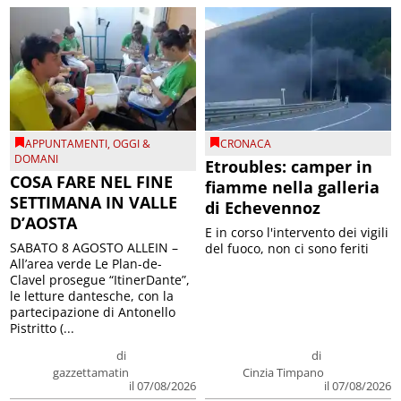
APPUNTAMENTI
,
OGGI &
CRONACA
DOMANI
Etroubles: camper in
COSA FARE NEL FINE
fiamme nella galleria
SETTIMANA IN VALLE
di Echevennoz
D’AOSTA
E in corso l'intervento dei vigili
SABATO 8 AGOSTO ALLEIN –
del fuoco, non ci sono feriti
All’area verde Le Plan-de-
Clavel prosegue “ItinerDante”,
le letture dantesche, con la
partecipazione di Antonello
Pistritto (...
di
di
gazzettamatin
Cinzia Timpano
il 07/08/2026
il 07/08/2026