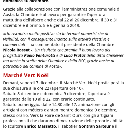
domenica 16 dicembre.
Grazie alla collaborazione con l’amministrazione comunale di
Aosta, la Chambre è al lavoro per garantire l’apertura
mattutina dell’albero anche dal 22 al 26 dicembre, il 30 e 31
dicembre e il primo, 5 e 6 gennaio 2019.
«Un riscontro molto positivo sia in termini numerici che di
visibilità, con il conseguente indotto sulle attività ricettive e
commerciali
– ha commentato il presidente della Chambre
Nicola Rosset
-.
Un risultato che premia il buon lavoro del
progettista
Paolo Venturotti
e di
Luca Frutaz
della ditta Chenevier,
ma anche la scelta della Chambre e della BCC, grazie anche al
patrocinio del comune di Aosta».
Marché Vert Noël
Domani, venerdì 7 dicembre, il Marché Vert Noël posticiperà la
sua chiusura alle ore 22 (apertura ore 10).
Sabato 8 dicembre e domenica 9 dicembre, l’apertura è
garantita dalle 10 alle 22, con orario continuato.
Sabato pomeriggio, dalle 14.30 alle 17, animazione con gli
artigiani con métiers d’antan mentre domenica 9 dicembre,
stesso orario, ‘Vers la Foire de Saint-Ours’ con gli artigiani
professionisti che daranno dimostrazione delle proprie abilità:
lo scultore
Enrico Massetto
, il sabotier
Gontran Sarteur
e il