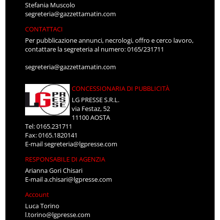
Stefania Muscolo
segreteria@gazzettamatin.com
CONTATTACI
Per pubblicazione annunci, necrologi, offro e cerco lavoro,
contattare la segreteria al numero: 0165/231711
segreteria@gazzettamatin.com
CONCESSIONARIA DI PUBBLICITÀ
LG PRESSE S.R.L.
via Festaz, 52
11100 AOSTA
Tel: 0165.231711
Fax: 0165.1820141
E-mail
segreteria@lgpresse.com
RESPONSABILE DI AGENZIA
Arianna Gori Chisari
E-mail
a.chisari@lgpresse.com
Account
Luca Torino
l.torino@lgpresse.com