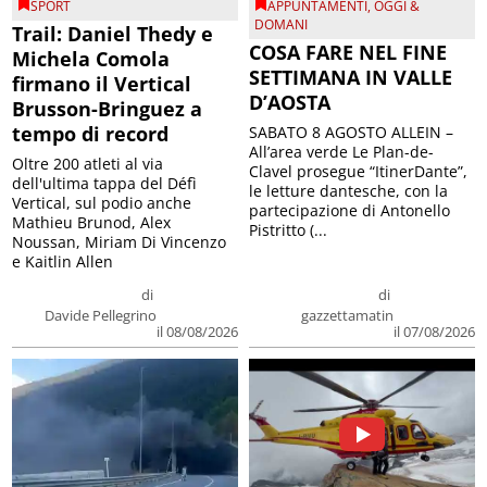
SPORT
APPUNTAMENTI
,
OGGI &
DOMANI
Trail: Daniel Thedy e
COSA FARE NEL FINE
Michela Comola
SETTIMANA IN VALLE
firmano il Vertical
D’AOSTA
Brusson-Bringuez a
tempo di record
SABATO 8 AGOSTO ALLEIN –
All’area verde Le Plan-de-
Oltre 200 atleti al via
Clavel prosegue “ItinerDante”,
dell'ultima tappa del Défì
le letture dantesche, con la
Vertical, sul podio anche
partecipazione di Antonello
Mathieu Brunod, Alex
Pistritto (...
Noussan, Miriam Di Vincenzo
e Kaitlin Allen
di
di
Davide Pellegrino
gazzettamatin
il 08/08/2026
il 07/08/2026