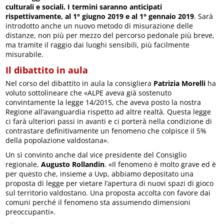
culturali e sociali. I termini saranno anticipati
rispettivamente, al 1° giugno 2019 e al 1° gennaio 2019
. Sarà
introdotto anche un nuovo metodo di misurazione delle
distanze, non più per mezzo del percorso pedonale più breve,
ma tramite il raggio dai luoghi sensibili, più facilmente
misurabile.
Il dibattito in aula
Nel corso del dibattito in aula la consigliera
Patrizia Morelli
ha
voluto sottolineare che «ALPE aveva già sostenuto
convintamente la legge 14/2015, che aveva posto la nostra
Regione all’avanguardia rispetto ad altre realtà. Questa legge
ci farà ulteriori passi in avanti e ci porterà nella condizione di
contrastare definitivamente un fenomeno che colpisce il 5%
della popolazione valdostana».
Un sì convinto anche dal vice presidente del Consiglio
regionale,
Augusto Rollandin
. «Il fenomeno è molto grave ed è
per questo che, insieme a Uvp, abbiamo depositato una
proposta di legge per vietare l’apertura di nuovi spazi di gioco
sul territorio valdostano. Una proposta accolta con favore dai
comuni perché il fenomeno sta assumendo dimensioni
preoccupanti».