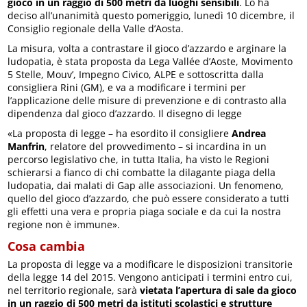
gioco in un raggio di 500 metri da luoghi sensibili
. Lo ha
deciso all’unanimità questo pomeriggio, lunedì 10 dicembre, il
Consiglio regionale della Valle d’Aosta.
La misura, volta a contrastare il gioco d’azzardo e arginare la
ludopatia, è stata proposta da Lega Vallée d’Aoste, Movimento
5 Stelle, Mouv’, Impegno Civico, ALPE e sottoscritta dalla
consigliera Rini (GM), e va a modificare i termini per
l’applicazione delle misure di prevenzione e di contrasto alla
dipendenza dal gioco d’azzardo. Il disegno di legge
«La proposta di legge – ha esordito il consigliere
Andrea
Manfrin
, relatore del provvedimento – si incardina in un
percorso legislativo che, in tutta Italia, ha visto le Regioni
schierarsi a fianco di chi combatte la dilagante piaga della
ludopatia, dai malati di Gap alle associazioni. Un fenomeno,
quello del gioco d’azzardo, che può essere considerato a tutti
gli effetti una vera e propria piaga sociale e da cui la nostra
regione non è immune».
Cosa cambia
La proposta di legge va a modificare le disposizioni transitorie
della legge 14 del 2015. Vengono anticipati i termini entro cui,
nel territorio regionale, sarà
vietata l’apertura di sale da gioco
in un raggio di 500 metri da istituti scolastici e strutture