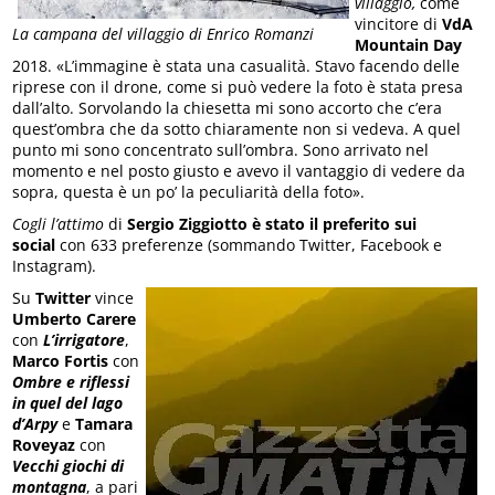
villaggio,
come
vincitore di
VdA
La campana del villaggio di Enrico Romanzi
Mountain Day
2018. «L’immagine è stata una casualità. Stavo facendo delle
riprese con il drone, come si può vedere la foto è stata presa
dall’alto. Sorvolando la chiesetta mi sono accorto che c’era
quest’ombra che da sotto chiaramente non si vedeva. A quel
punto mi sono concentrato sull’ombra. Sono arrivato nel
momento e nel posto giusto e avevo il vantaggio di vedere da
sopra, questa è un po’ la peculiarità della foto».
Cogli l’attimo
di
Sergio Ziggiotto è stato il preferito sui
social
con 633 preferenze (sommando Twitter, Facebook e
Instagram).
Su
Twitter
vince
Umberto Carere
con
L’irrigatore
,
Marco Fortis
con
Ombre e riflessi
in quel del lago
d’Arpy
e
Tamara
Roveyaz
con
Vecchi giochi di
montagna
, a pari