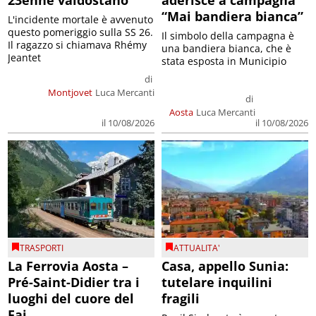
“Mai bandiera bianca”
L'incidente mortale è avvenuto
questo pomeriggio sulla SS 26.
Il simbolo della campagna è
Il ragazzo si chiamava Rhémy
una bandiera bianca, che è
Jeantet
stata esposta in Municipio
di
Montjovet
Luca Mercanti
di
Aosta
Luca Mercanti
il 10/08/2026
il 10/08/2026
TRASPORTI
ATTUALITA'
La Ferrovia Aosta –
Casa, appello Sunia:
Pré-Saint-Didier tra i
tutelare inquilini
luoghi del cuore del
fragili
Fai