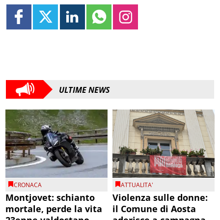
ULTIME NEWS
CRONACA
ATTUALITA'
Montjovet: schianto
Violenza sulle donne:
mortale, perde la vita
il Comune di Aosta
23enne valdostano
aderisce a campagna