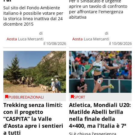
Per il Sindacato è urgente
aprire un tavolo di confronto
Sul sito del Fondo Ambiente
per affrontare l'emergenza
Italiano è possibile votare per
abitativa
la storica linea inattiva dal 24
dicembre 2015
di
di
Aosta
Luca Mercanti
Aosta
Luca Mercanti
il 10/08/2026
il 10/08/2026
PUBBLIREDAZIONALI
SPORT
Trekking senza limiti:
Atletica, Mondiali U20:
con il progetto
Matilde Abelli brilla
“CASPITA” la Valle
nella finale della
d’Aosta apre i sentieri
4×400, ma l’Italia è 7ª
a tutti
Si è chiusa l'esperienza