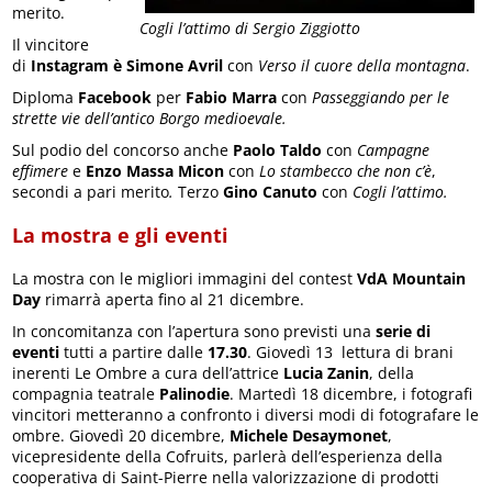
merito.
Cogli l’attimo di Sergio Ziggiotto
Il vincitore
di
Instagram è
Simone Avril
con
Verso il cuore della montagna
.
Diploma
Facebook
per
Fabio Marra
con
Passeggiando per le
strette vie dell’antico Borgo medioevale.
Sul podio del concorso anche
Paolo Taldo
con
Campagne
effimere
e
Enzo Massa Micon
con
Lo stambecco che non c’è
,
secondi a pari merito
.
Terzo
Gino Canuto
con
Cogli l’attimo
.
La mostra e gli eventi
La mostra con le migliori immagini del contest
VdA Mountain
Day
rimarrà aperta fino al 21 dicembre.
In concomitanza con l’apertura sono previsti una
serie di
eventi
tutti a partire dalle
17.30
. Giovedì 13 lettura di brani
inerenti Le Ombre a cura dell’attrice
Lucia Zanin
, della
compagnia teatrale
Palinodie
. Martedì 18 dicembre, i fotografi
vincitori metteranno a confronto i diversi modi di fotografare le
ombre. Giovedì 20 dicembre,
Michele
Desaymonet
,
vicepresidente della Cofruits, parlerà dell’esperienza della
cooperativa di Saint-Pierre nella valorizzazione di prodotti