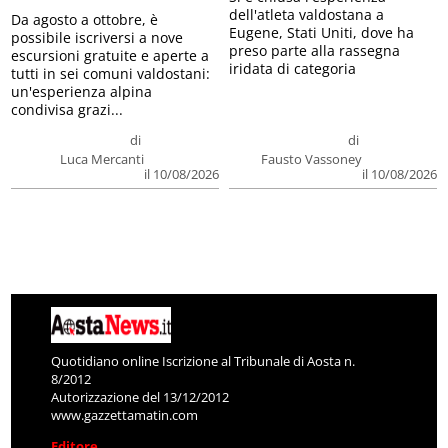
dell'atleta valdostana a
Da agosto a ottobre, è
Eugene, Stati Uniti, dove ha
possibile iscriversi a nove
preso parte alla rassegna
escursioni gratuite e aperte a
iridata di categoria
tutti in sei comuni valdostani:
un'esperienza alpina
condivisa grazi...
di
di
Luca Mercanti
Fausto Vassoney
il 10/08/2026
il 10/08/2026
Quotidiano online Iscrizione al Tribunale di Aosta n.
8/2012
Autorizzazione del 13/12/2012
www.gazzettamatin.com
Editore