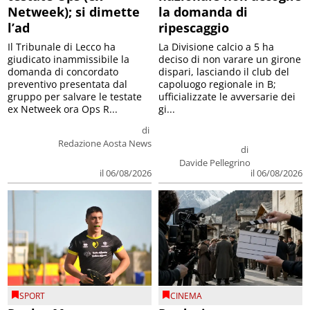
Netweek); si dimette
la domanda di
l’ad
ripescaggio
Il Tribunale di Lecco ha
La Divisione calcio a 5 ha
giudicato inammissibile la
deciso di non varare un girone
domanda di concordato
dispari, lasciando il club del
preventivo presentata dal
capoluogo regionale in B;
gruppo per salvare le testate
ufficializzate le avversarie dei
ex Netweek ora Ops R...
gi...
di
Redazione Aosta News
di
Davide Pellegrino
il 06/08/2026
il 06/08/2026
SPORT
CINEMA