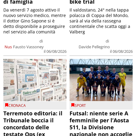
di famiglia
bike trial
Da venerdì 7 agosto attivo il
Il valdostano, 24° nella tappa
nuovo servizio medico, mentre
polacca di Coppa del Mondo,
il dottor Gino Sapone si è
sarà al via della rassegna
detto disponibile a proseguire
continentale che scatta oggi a
nel servizio alla comunità
Valberg
di
di
Nus
Fausto Vassoney
Davide Pellegrino
il 06/08/2026
il 06/08/2026
CRONACA
SPORT
Terremoto editoria: il
Futsal: niente serie A
Tribunale boccia il
femminile per l’Aosta
concordato delle
511, la Divisione
testate Ops (ex
nazionale non accoglie