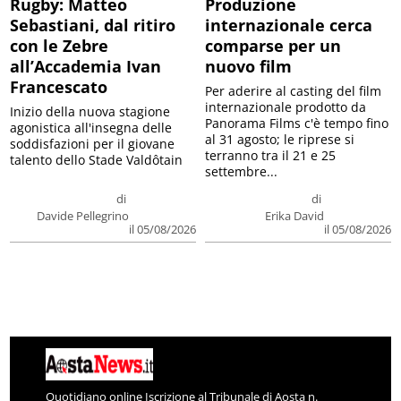
Rugby: Matteo
Produzione
Sebastiani, dal ritiro
internazionale cerca
con le Zebre
comparse per un
all’Accademia Ivan
nuovo film
Francescato
Per aderire al casting del film
internazionale prodotto da
Inizio della nuova stagione
Panorama Films c'è tempo fino
agonistica all'insegna delle
al 31 agosto; le riprese si
soddisfazioni per il giovane
terranno tra il 21 e 25
talento dello Stade Valdôtain
settembre...
di
di
Davide Pellegrino
Erika David
il 05/08/2026
il 05/08/2026
Quotidiano online Iscrizione al Tribunale di Aosta n.