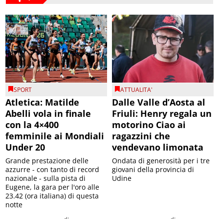
SPORT
ATTUALITA'
Atletica: Matilde
Dalle Valle d’Aosta al
Abelli vola in finale
Friuli: Henry regala un
con la 4×400
motorino Ciao ai
femminile ai Mondiali
ragazzini che
Under 20
vendevano limonata
Grande prestazione delle
Ondata di generosità per i tre
azzurre - con tanto di record
giovani della provincia di
nazionale - sulla pista di
Udine
Eugene, la gara per l'oro alle
23.42 (ora italiana) di questa
notte