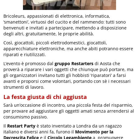
Bricoleurs, appassionati di elettronica, informatica,
‘smanettoni’, virtuosi del cucito e del rammendo: tutti sono
benvenuti e invitati a partecipare, mettendo a disposizione
degli altri, gratuitamente, le proprie abilità.
Così, giocattoli, piccoli elettrodomestici, giocattoli,
apparecchiature elettroniche, ma anche abiti potranno essere
riparati e riutilizzati.
L’evento è promosso dal
gruppo Restarters
di Aosta che
proverà a riparare i vari oggetti che chiunque può portare, ma
gli organizzatori invitano tutti gli hobbisti ‘riparatori’ a farsi
avanti e proporsi come volontari, portando con sè i necessari
strumenti di lavoro.
La festa giusta di chi aggiusta
Sarà un’occasione di incontro, una piccola festa del risparmio,
per provare ad aggiustare gli oggetti amati senza arrendersi al
consumismo passivo.
Il
Restart Party
è stato inventato a Londra da un ragazzo
italiano e diversi anni fa, furono il
Movimento per la
Decrescita Felice
e il
Circolo Legambiente
a promuovere