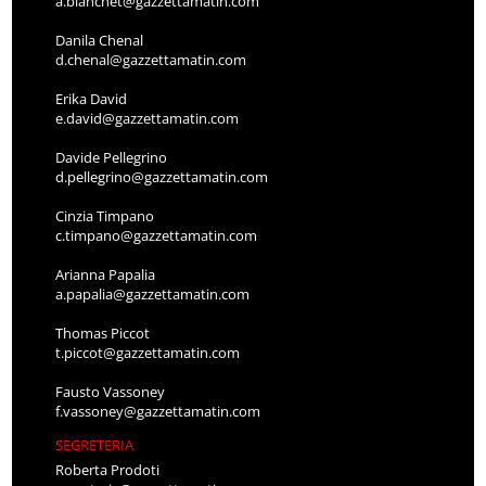
a.bianchet@gazzettamatin.com
Danila Chenal
d.chenal@gazzettamatin.com
Erika David
e.david@gazzettamatin.com
Davide Pellegrino
d.pellegrino@gazzettamatin.com
Cinzia Timpano
c.timpano@gazzettamatin.com
Arianna Papalia
a.papalia@gazzettamatin.com
Thomas Piccot
t.piccot@gazzettamatin.com
Fausto Vassoney
f.vassoney@gazzettamatin.com
SEGRETERIA
Roberta Prodoti