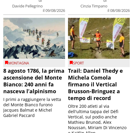
di
di
Davide Pellegrino
Cinzia Timpano
il 09/08/2026
il 08/08/2026
MONTAGNA
SPORT
8 agosto 1786, la prima
Trail: Daniel Thedy e
ascensione del Monte
Michela Comola
Bianco: 240 anni fa
firmano il Vertical
nasceva l’alpinismo
Brusson-Bringuez a
tempo di record
I primi a raggiungere la vetta
del Monte Bianco furono
Oltre 200 atleti al via
Jacques Balmat e Michel
dell'ultima tappa del Défì
Gabriel Paccard
Vertical, sul podio anche
Mathieu Brunod, Alex
Noussan, Miriam Di Vincenzo
e Kaitlin Allen