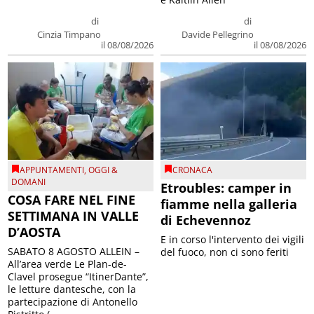
di
di
Cinzia Timpano
Davide Pellegrino
il 08/08/2026
il 08/08/2026
APPUNTAMENTI
,
OGGI &
CRONACA
DOMANI
Etroubles: camper in
COSA FARE NEL FINE
fiamme nella galleria
SETTIMANA IN VALLE
di Echevennoz
D’AOSTA
E in corso l'intervento dei vigili
SABATO 8 AGOSTO ALLEIN –
del fuoco, non ci sono feriti
All’area verde Le Plan-de-
Clavel prosegue “ItinerDante”,
le letture dantesche, con la
partecipazione di Antonello