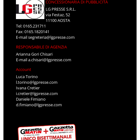
CONCESSIONARIA DI PUBBLICITÀ
LG PRESSE S.R.L.
via Festaz, 52
11100 AOSTA
Tel: 0165.231711
Fax: 0165.1820141
E-mail
segreteria@lgpresse.com
RESPONSABILE DI AGENZIA
Arianna Gori Chisari
E-mail
a.chisari@lgpresse.com
Account
Luca Torino
l.torino@lgpresse.com
Ivana Cretier
i.cretier@lgpresse.com
Daniele Fimiano
d.fimiano@lgpresse.com