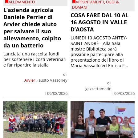
ALLEVAMENTO
APPUNTAMENTI
,
OGGI &
DOMANI
L’azienda agricola
COSA FARE DAL 10 AL
Daniele Perrier di
16 AGOSTO IN VALLE
Arvier chiede aiuto
D’AOSTA
per salvare il suo
allevamento, colpito
LUNEDÌ 10 AGOSTO ANTEY-
SAINT-ANDRÉ - Alla Sala
da un batterio
mostre Biblioteca sarà
Lanciata una raccolta fondi
possibile partecipare alla
per sostenere i costi veterinari
presentazione del libro di
e far ripartire la stalla
Maria Vassallo ed Enrico F...
di
Arvier
Fausto Vassoney
di
gazzettamatin
il 09/08/2026
il 09/08/2026