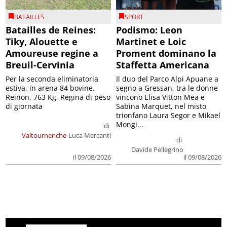
BATAILLES
SPORT
Batailles de Reines:
Podismo: Leon
Tiky, Alouette e
Martinet e Loic
Amoureuse regine a
Proment dominano la
Breuil-Cervinia
Staffetta Americana
Per la seconda eliminatoria
Il duo del Parco Alpi Apuane a
estiva, in arena 84 bovine.
segno a Gressan, tra le donne
Reinon, 763 Kg, Regina di peso
vincono Elisa Vitton Mea e
di giornata
Sabina Marquet, nel misto
trionfano Laura Segor e Mikael
Mongi...
di
Valtournenche
Luca Mercanti
di
Davide Pellegrino
il 09/08/2026
il 09/08/2026