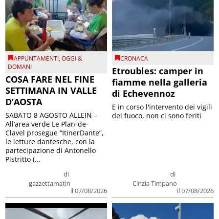
APPUNTAMENTI
,
OGGI &
CRONACA
DOMANI
Etroubles: camper in
COSA FARE NEL FINE
fiamme nella galleria
SETTIMANA IN VALLE
di Echevennoz
D’AOSTA
E in corso l'intervento dei vigili
SABATO 8 AGOSTO ALLEIN –
del fuoco, non ci sono feriti
All’area verde Le Plan-de-
Clavel prosegue “ItinerDante”,
le letture dantesche, con la
partecipazione di Antonello
Pistritto (...
di
di
gazzettamatin
Cinzia Timpano
il 07/08/2026
il 07/08/2026