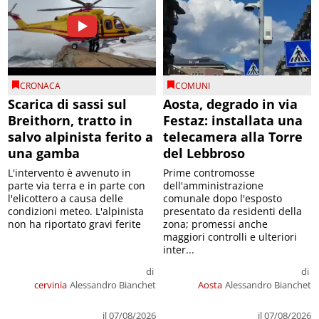
CRONACA
COMUNI
Scarica di sassi sul
Aosta, degrado in via
Breithorn, tratto in
Festaz: installata una
salvo alpinista ferito a
telecamera alla Torre
una gamba
del Lebbroso
L'intervento è avvenuto in
Prime contromosse
parte via terra e in parte con
dell'amministrazione
l'elicottero a causa delle
comunale dopo l'esposto
condizioni meteo. L'alpinista
presentato da residenti della
non ha riportato gravi ferite
zona; promessi anche
maggiori controlli e ulteriori
inter...
di
di
cervinia
Alessandro Bianchet
Aosta
Alessandro Bianchet
il 07/08/2026
il 07/08/2026