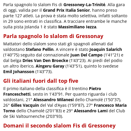
Parla spagnolo lo slalom Fis di
Gressoney-La-Trinité
. Alla gara
di oggi, valida per il
Grand Prix Italia Senior
, hanno preso
parte 127 atleti. La prova è stata molto selettiva, infatti soltanto
in 29 sono entrati in classifica. A tracciare entrambe le manche
sulla pista Jolanda 1 è stato
Massimiliano Iezza
.
Parla spagnolo lo slalom di Gressonay
Mattatori dello slalom sono stati gli spagnoli allenati dal
valdostano
Stefano Pellin
. A vincere è stato
Joaquin Salarich
(1’40”75) seguito dal connazionale
Juan Del Campo
(1’41”21) e
dal belga
Dries Van Den Broecke
(1’43”23). Ai piedi del podio
un altro iberico,
Aingeru Garay
(1’43”51), quinto lo svedese
Emil Johansson
(1’43”73).
Gli italiani fuori dall top five
Il primo italiano della classifica è il trentino
Pietro
Franceschetti
, sesto in 1’43”91. Per quanto riguarda i club
valdostani, 21°
Alessandro Milanesi
dello Chamolé (1’50”37),
26°
Gilles Vacquin
del Val d’Ayas (1’59”87), 27°
Francesco Maria
Torno
dello Chamolé (2’01”83) e 29°
Alessandro Lami
del Club
de Ski Valtournenche (2’03”93).
Domani il secondo slalom Fis di Gressoney