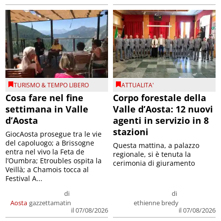
TURISMO & TEMPO LIBERO
ATTUALITA'
Cosa fare nel fine
Corpo forestale della
settimana in Valle
Valle d’Aosta: 12 nuovi
d’Aosta
agenti in servizio in 8
stazioni
GiocAosta prosegue tra le vie
del capoluogo; a Brissogne
Questa mattina, a palazzo
entra nel vivo la Feta de
regionale, si è tenuta la
l’Oumbra; Etroubles ospita la
cerimonia di giuramento
Veillà; a Chamois tocca al
Festival A...
di
di
Aosta
gazzettamatin
ethienne bredy
il 07/08/2026
il 07/08/2026