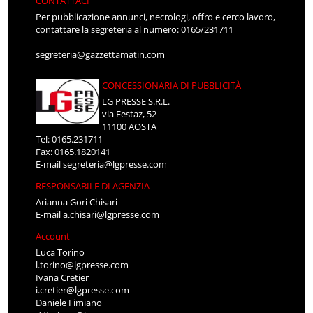
CONTATTACI
Per pubblicazione annunci, necrologi, offro e cerco lavoro,
contattare la segreteria al numero: 0165/231711
segreteria@gazzettamatin.com
CONCESSIONARIA DI PUBBLICITÀ
LG PRESSE S.R.L.
via Festaz, 52
11100 AOSTA
Tel: 0165.231711
Fax: 0165.1820141
E-mail
segreteria@lgpresse.com
RESPONSABILE DI AGENZIA
Arianna Gori Chisari
E-mail
a.chisari@lgpresse.com
Account
Luca Torino
l.torino@lgpresse.com
Ivana Cretier
i.cretier@lgpresse.com
Daniele Fimiano