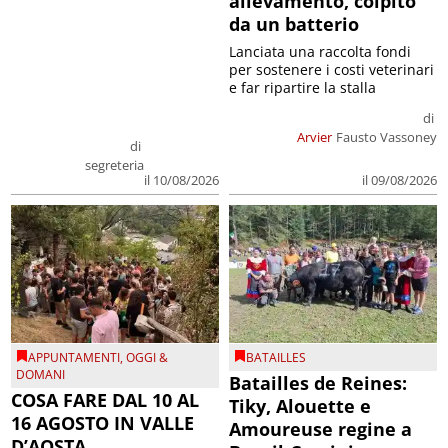
allevamento, colpito
da un batterio
Lanciata una raccolta fondi
per sostenere i costi veterinari
e far ripartire la stalla
di
Arvier
Fausto Vassoney
di
segreteria
il 09/08/2026
il 10/08/2026
APPUNTAMENTI
,
OGGI &
BATAILLES
DOMANI
Batailles de Reines:
COSA FARE DAL 10 AL
Tiky, Alouette e
16 AGOSTO IN VALLE
Amoureuse regine a
D’AOSTA