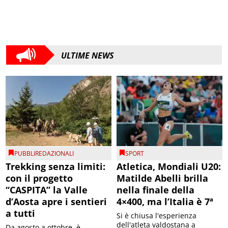
ULTIME NEWS
PUBBLIREDAZIONALI
SPORT
Trekking senza limiti:
Atletica, Mondiali U20:
con il progetto
Matilde Abelli brilla
“CASPITA” la Valle
nella finale della
d’Aosta apre i sentieri
4×400, ma l’Italia è 7ª
a tutti
Si è chiusa l'esperienza
dell'atleta valdostana a
Da agosto a ottobre, è