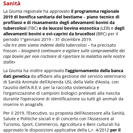
Sanità
La Giunta regionale ha approvato
il programma regionale
2019 di bonifica sanitaria del bestiame
–
piano tecnico di
profilassi e di risanamento degli allevamenti bovini da
tubercolosi
(TBC)
e da leucosi bovina enzootica
(LEB) e
degli
allevamenti bovini e ovi-caprini da brucellosi
(BRC) per il
periodo 1°gennaio 2019 – 31 dicembre 2019.
«Da tre anni siamo indenni dalla tubercolosi
– ha precisato
Fosson –
bisognerà continuare a vigilare sulle compravendite dei
capi bovini per non rischiare di riportare la malattia nelle nostre
stalle»
La Giunta ha inoltre approvato
l’aggiornamento della banca
dati genetica
da affidare alla gestione del servizio veterinario
di Sanità Animale dell’Azienda USL della Valle d’Aosta, con
l’ausilio dell’A.R.E.V. per la raccolta sistematica e
l’organizzazione di campioni biologici prelevati alla nascita
durante l’operazione di identificazione su tutti gli animali da
inserire in anagrafe.
Per il 2019, l’Esecutivo, su proposta dell’Assessore alla Sanità,
Salute e Politiche sociali e di concerto con l’Assessore al
Turismo, Sport, Commercio, Agricoltura e Beni culturali ha
approvato le disposizioni applicative della L.r. 4/2012
per il