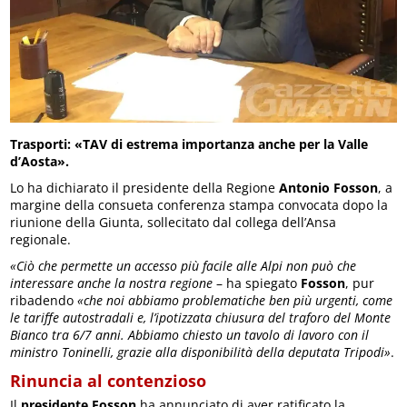
Trasporti: «TAV di estrema importanza anche per la Valle
d’Aosta».
Lo ha dichiarato il presidente della Regione
Antonio Fosson
, a
margine della consueta conferenza stampa convocata dopo la
riunione della Giunta, sollecitato dal collega dell’Ansa
regionale.
«Ciò che permette un accesso più facile alle Alpi non può che
interessare anche la nostra regione
– ha spiegato
Fosson
, pur
ribadendo
«che noi abbiamo problematiche ben più urgenti, come
le tariffe autostradali e, l’ipotizzata chiusura del traforo del Monte
Bianco tra 6/7 anni. Abbiamo chiesto un tavolo di lavoro con il
ministro Toninelli, grazie alla disponibilità della deputata Tripodi»
.
Rinuncia al contenzioso
Il
presidente Fosson
ha annunciato di aver ratificato la