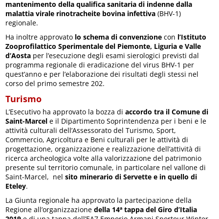
mantenimento della qualifica sanitaria di indenne dalla
malattia virale rinotracheite bovina infettiva
(BHV-1)
regionale.
Ha inoltre approvato
lo schema di convenzione
con
l’Istituto
Zooprofilattico Sperimentale del Piemonte, Liguria e Valle
d’Aosta
per l’esecuzione degli esami sierologici previsti dal
programma regionale di eradicazione del virus BHV-1 per
quest’anno e per l’elaborazione dei risultati degli stessi nel
corso del primo semestre 202.
Turismo
L’Esecutivo ha approvato la bozza di
accordo tra il Comune di
Saint-Marcel
e il Dipartimento Soprintendenza per i beni e le
attività culturali dell’Assessorato del Turismo, Sport,
Commercio, Agricoltura e Beni culturali per le attività di
progettazione, organizzazione e realizzazione dell’attività di
ricerca archeologica volte alla valorizzazione del patrimonio
presente sul territorio comunale, in particolare nel vallone di
Saint-Marcel, nel
sito minerario di Servette e in quello di
Eteley
.
La Giunta regionale ha approvato la partecipazione della
Regione all’organizzazione
della 14ª tappa del Giro d’Italia
2019
e di una tappa dell’EA7 Emporio Armani Sportour Winter