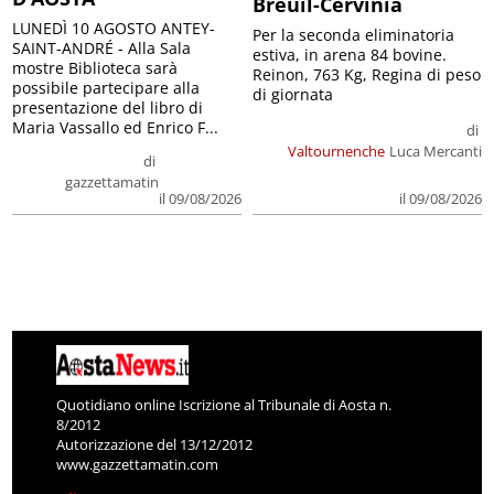
Breuil-Cervinia
LUNEDÌ 10 AGOSTO ANTEY-
Per la seconda eliminatoria
SAINT-ANDRÉ - Alla Sala
estiva, in arena 84 bovine.
mostre Biblioteca sarà
Reinon, 763 Kg, Regina di peso
possibile partecipare alla
di giornata
presentazione del libro di
Maria Vassallo ed Enrico F...
di
Valtournenche
Luca Mercanti
di
gazzettamatin
il 09/08/2026
il 09/08/2026
Quotidiano online Iscrizione al Tribunale di Aosta n.
8/2012
Autorizzazione del 13/12/2012
www.gazzettamatin.com