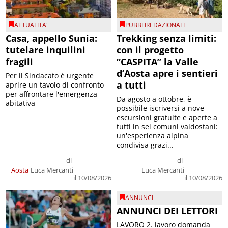
ATTUALITA'
PUBBLIREDAZIONALI
Casa, appello Sunia:
Trekking senza limiti:
tutelare inquilini
con il progetto
fragili
“CASPITA” la Valle
d’Aosta apre i sentieri
Per il Sindacato è urgente
a tutti
aprire un tavolo di confronto
per affrontare l'emergenza
Da agosto a ottobre, è
abitativa
possibile iscriversi a nove
escursioni gratuite e aperte a
tutti in sei comuni valdostani:
un'esperienza alpina
condivisa grazi...
di
di
Aosta
Luca Mercanti
Luca Mercanti
il 10/08/2026
il 10/08/2026
ANNUNCI
ANNUNCI DEI LETTORI
LAVORO 2. lavoro domanda