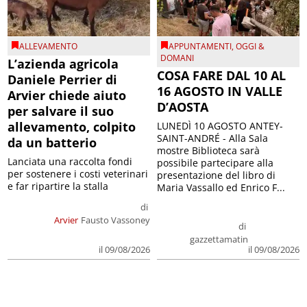
ALLEVAMENTO
APPUNTAMENTI
,
OGGI &
DOMANI
L’azienda agricola
COSA FARE DAL 10 AL
Daniele Perrier di
16 AGOSTO IN VALLE
Arvier chiede aiuto
D’AOSTA
per salvare il suo
allevamento, colpito
LUNEDÌ 10 AGOSTO ANTEY-
SAINT-ANDRÉ - Alla Sala
da un batterio
mostre Biblioteca sarà
Lanciata una raccolta fondi
possibile partecipare alla
per sostenere i costi veterinari
presentazione del libro di
e far ripartire la stalla
Maria Vassallo ed Enrico F...
di
Arvier
Fausto Vassoney
di
gazzettamatin
il 09/08/2026
il 09/08/2026