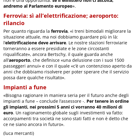
non è una opportunità:
se il Ministero non ci ascolta,
andremo al Parlamento europeo
».
Ferrovia: sì all’elettrificazione; aeroporto:
rilancio
Per quanto riguarda la
ferrovia
, «i treni bimodali migliorare la
situazione attuale, ma noi dobbiamo guardare più in là:
l’
elettrificazione deve arrivare
. Le nostre stazioni ferroviarie
torneranno a essere presidiate e le zone circostanti
riqualificate», ancora Bertschy, il quale guarda anche
all’
aeroporto
, che definisce «una delusione con i suoi 1500
passeggeri annui» e con il quale «c’è un contenzioso aperto da
anni che dobbiamo risolvere per poter sperare che il servizio
possa dare qualche risultato».
Impianti a fune
«Bisogna ragionare in maniera seria per il futuro anche degli
impianti a fune – conclude l’assessore -.
Per tenere in ordine
gli impianti, nei prossimi 5 anni ci vorranno 40 milioni di
euro
. Un ragionamento globale sugli investimenti va fatto:
accorpamenti tra società ne sono stati fatti e non è detto che
ce ne siano ancora in futuro».
(luca mercanti)