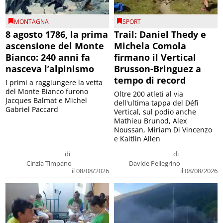
MONTAGNA
SPORT
8 agosto 1786, la prima
Trail: Daniel Thedy e
ascensione del Monte
Michela Comola
Bianco: 240 anni fa
firmano il Vertical
nasceva l’alpinismo
Brusson-Bringuez a
tempo di record
I primi a raggiungere la vetta
del Monte Bianco furono
Oltre 200 atleti al via
Jacques Balmat e Michel
dell'ultima tappa del Défì
Gabriel Paccard
Vertical, sul podio anche
Mathieu Brunod, Alex
Noussan, Miriam Di Vincenzo
e Kaitlin Allen
di
di
Cinzia Timpano
Davide Pellegrino
il 08/08/2026
il 08/08/2026