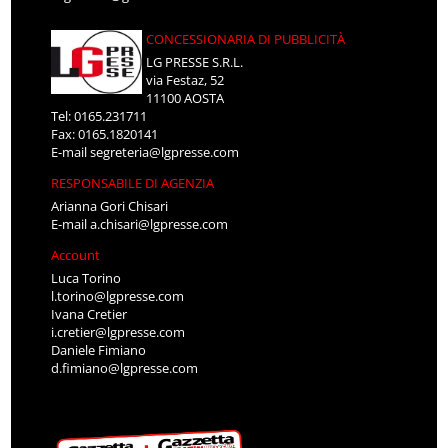
CONCESSIONARIA DI PUBBLICITÀ
LG PRESSE S.R.L.
via Festaz, 52
11100 AOSTA
Tel: 0165.231711
Fax: 0165.1820141
E-mail
segreteria@lgpresse.com
RESPONSABILE DI AGENZIA
Arianna Gori Chisari
E-mail
a.chisari@lgpresse.com
Account
Luca Torino
l.torino@lgpresse.com
Ivana Cretier
i.cretier@lgpresse.com
Daniele Fimiano
d.fimiano@lgpresse.com