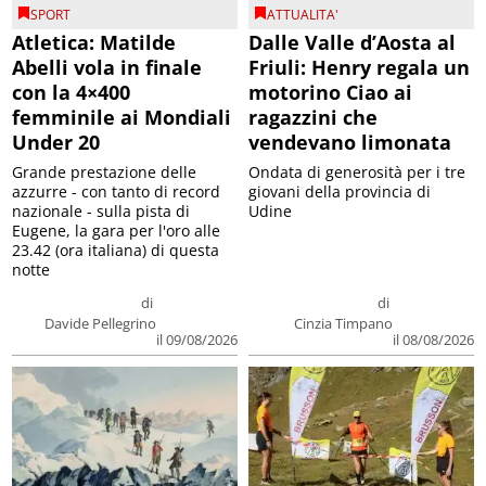
SPORT
ATTUALITA'
Atletica: Matilde
Dalle Valle d’Aosta al
Abelli vola in finale
Friuli: Henry regala un
con la 4×400
motorino Ciao ai
femminile ai Mondiali
ragazzini che
Under 20
vendevano limonata
Grande prestazione delle
Ondata di generosità per i tre
azzurre - con tanto di record
giovani della provincia di
nazionale - sulla pista di
Udine
Eugene, la gara per l'oro alle
23.42 (ora italiana) di questa
notte
di
di
Davide Pellegrino
Cinzia Timpano
il 09/08/2026
il 08/08/2026