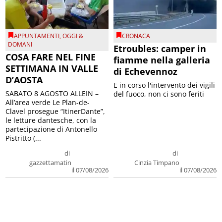
APPUNTAMENTI
,
OGGI &
CRONACA
DOMANI
Etroubles: camper in
COSA FARE NEL FINE
fiamme nella galleria
SETTIMANA IN VALLE
di Echevennoz
D’AOSTA
E in corso l'intervento dei vigili
SABATO 8 AGOSTO ALLEIN –
del fuoco, non ci sono feriti
All’area verde Le Plan-de-
Clavel prosegue “ItinerDante”,
le letture dantesche, con la
partecipazione di Antonello
Pistritto (...
di
di
gazzettamatin
Cinzia Timpano
il 07/08/2026
il 07/08/2026