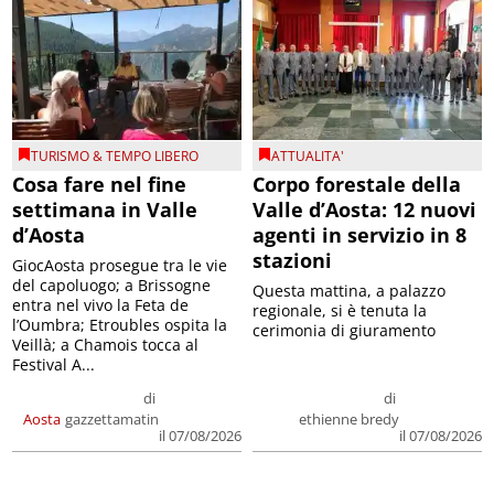
TURISMO & TEMPO LIBERO
ATTUALITA'
Cosa fare nel fine
Corpo forestale della
settimana in Valle
Valle d’Aosta: 12 nuovi
d’Aosta
agenti in servizio in 8
stazioni
GiocAosta prosegue tra le vie
del capoluogo; a Brissogne
Questa mattina, a palazzo
entra nel vivo la Feta de
regionale, si è tenuta la
l’Oumbra; Etroubles ospita la
cerimonia di giuramento
Veillà; a Chamois tocca al
Festival A...
di
di
Aosta
gazzettamatin
ethienne bredy
il 07/08/2026
il 07/08/2026