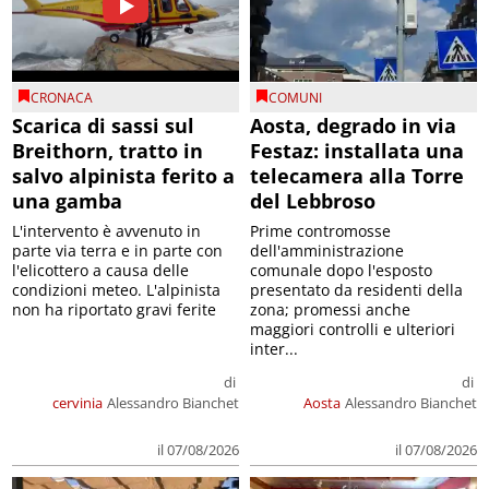
CRONACA
COMUNI
Scarica di sassi sul
Aosta, degrado in via
Breithorn, tratto in
Festaz: installata una
salvo alpinista ferito a
telecamera alla Torre
una gamba
del Lebbroso
L'intervento è avvenuto in
Prime contromosse
parte via terra e in parte con
dell'amministrazione
l'elicottero a causa delle
comunale dopo l'esposto
condizioni meteo. L'alpinista
presentato da residenti della
non ha riportato gravi ferite
zona; promessi anche
maggiori controlli e ulteriori
inter...
di
di
cervinia
Alessandro Bianchet
Aosta
Alessandro Bianchet
il 07/08/2026
il 07/08/2026