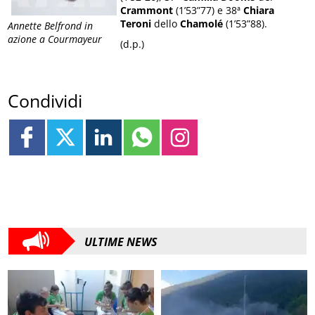
Crammont
(1’53”77) e 38ª
Chiara
Teroni
dello
Chamolé
(1’53”88).
Annette Belfrond in
azione a Courmayeur
(d.p.)
Condividi
ULTIME NEWS