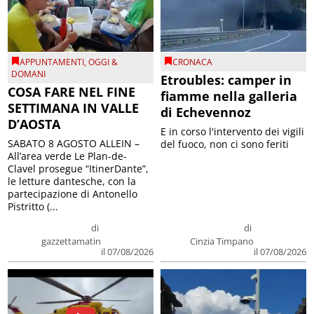
APPUNTAMENTI
,
OGGI &
CRONACA
DOMANI
Etroubles: camper in
COSA FARE NEL FINE
fiamme nella galleria
SETTIMANA IN VALLE
di Echevennoz
D’AOSTA
E in corso l'intervento dei vigili
SABATO 8 AGOSTO ALLEIN –
del fuoco, non ci sono feriti
All’area verde Le Plan-de-
Clavel prosegue “ItinerDante”,
le letture dantesche, con la
partecipazione di Antonello
Pistritto (...
di
di
gazzettamatin
Cinzia Timpano
il 07/08/2026
il 07/08/2026