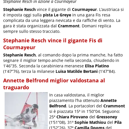
Stephanie Resch in azione a Courmayeur
Stephanie Resch
vince il gigante di
Courmayeur
. L’austriaca si
è imposta oggi sulla
pista Le Greye
in una gara Fis resa
complicata da una leggera nevicata e da raffiche di vento. La
gara è stata organizzata dal
Crammont
. Domani replica
sempre sullo stesso tracciato.
Stephanie Resch vince il gigante Fis di
Courmayeur
Stephanie Resch
, al comando dopo la prima manche, ha fatto
segnare il miglior tempo anche nella seconda, chiudendo in
1’46”35. Seconda la carabiniera meranese
Elisa Platino
(1’47”76), terza la milanese
Luisa Matilde Bertani
(1’47”84).
Annette Belfrond miglior valdostana al
traguardo
In casa valdostana, il miglior
piazzamento l’ha ottenuto
Annette
Belfrond
. La portacolori del
Crammont
si è piazzata 15ª in 1’50”04. Seguono:
25ª
Chiara Pirovano
del
Gressoney
(1’51”08), 31ª
Sophie Mathiou
del
Pila
(1’52”26), 37ª
Camilla Dooms
del