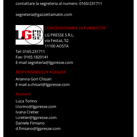
contattare la segreteria al numero: 0165/231711
segreteria@gazzettamatin.com
CONCESSIONARIA DI PUBBLICITÀ
LG PRESSE S.R.L.
via Festaz, 52
11100 AOSTA
Tel: 0165.231711
Fax: 0165.1820141
E-mail
segreteria@lgpresse.com
RESPONSABILE DI AGENZIA
Arianna Gori Chisari
E-mail
a.chisari@lgpresse.com
Account
Luca Torino
l.torino@lgpresse.com
Ivana Cretier
i.cretier@lgpresse.com
Daniele Fimiano
d.fimiano@lgpresse.com