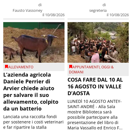
di
di
Fausto Vassoney
segreteria
il 10/08/2026
il 10/08/2026
ALLEVAMENTO
APPUNTAMENTI
,
OGGI &
DOMANI
L’azienda agricola
COSA FARE DAL 10 AL
Daniele Perrier di
16 AGOSTO IN VALLE
Arvier chiede aiuto
D’AOSTA
per salvare il suo
allevamento, colpito
LUNEDÌ 10 AGOSTO ANTEY-
SAINT-ANDRÉ - Alla Sala
da un batterio
mostre Biblioteca sarà
Lanciata una raccolta fondi
possibile partecipare alla
per sostenere i costi veterinari
presentazione del libro di
e far ripartire la stalla
Maria Vassallo ed Enrico F...