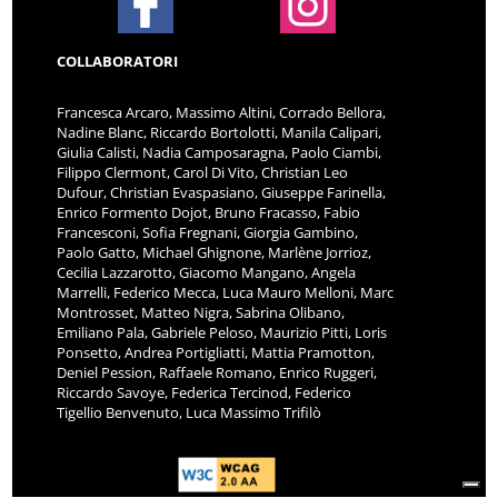
COLLABORATORI
Francesca Arcaro, Massimo Altini, Corrado Bellora,
Nadine Blanc, Riccardo Bortolotti, Manila Calipari,
Giulia Calisti, Nadia Camposaragna, Paolo Ciambi,
Filippo Clermont, Carol Di Vito, Christian Leo
Dufour, Christian Evaspasiano, Giuseppe Farinella,
Enrico Formento Dojot, Bruno Fracasso, Fabio
Francesconi, Sofia Fregnani, Giorgia Gambino,
Paolo Gatto, Michael Ghignone, Marlène Jorrioz,
Cecilia Lazzarotto, Giacomo Mangano, Angela
Marrelli, Federico Mecca, Luca Mauro Melloni, Marc
Montrosset, Matteo Nigra, Sabrina Olibano,
Emiliano Pala, Gabriele Peloso, Maurizio Pitti, Loris
Ponsetto, Andrea Portigliatti, Mattia Pramotton,
Deniel Pession, Raffaele Romano, Enrico Ruggeri,
Riccardo Savoye, Federica Tercinod, Federico
Tigellio Benvenuto, Luca Massimo Trifilò