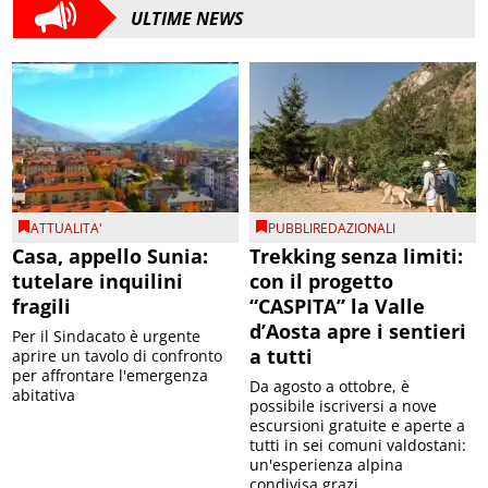
ULTIME NEWS
ATTUALITA'
PUBBLIREDAZIONALI
Casa, appello Sunia:
Trekking senza limiti:
tutelare inquilini
con il progetto
fragili
“CASPITA” la Valle
d’Aosta apre i sentieri
Per il Sindacato è urgente
a tutti
aprire un tavolo di confronto
per affrontare l'emergenza
Da agosto a ottobre, è
abitativa
possibile iscriversi a nove
escursioni gratuite e aperte a
tutti in sei comuni valdostani:
un'esperienza alpina
condivisa grazi...