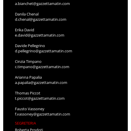
a.bianchet@gazzettamatin.com
Danila Chenal
d.chenal@gazzettamatin.com
Erika David
e.david@gazzettamatin.com
Davide Pellegrino
d.pellegrino@gazzettamatin.com
Cinzia Timpano
c.timpano@gazzettamatin.com
Arianna Papalia
a.papalia@gazzettamatin.com
Thomas Piccot
t.piccot@gazzettamatin.com
Fausto Vassoney
f.vassoney@gazzettamatin.com
SEGRETERIA
Roberta Prodoti