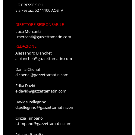
LG PRESSE S.R.L.
via Festaz, 52 11100 AOSTA
DIRETTORE RESPONSABILE
Luca Mercanti
l.mercanti@gazzettamatin.com
REDAZIONE
Alessandro Bianchet
a.bianchet@gazzettamatin.com
Danila Chenal
d.chenal@gazzettamatin.com
Erika David
e.david@gazzettamatin.com
Davide Pellegrino
d.pellegrino@gazzettamatin.com
Cinzia Timpano
c.timpano@gazzettamatin.com
Arianna Papalia