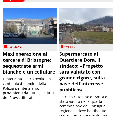
CRONACA
COMUNI
Maxi operazione al
Supermercato al
carcere di Brissogne:
Quartiere Dora, il
sequestrate armi
sindaco: «Progetto
bianche e un cellulare
sarà valutato con
grande rigore, sulla
L'intervento ha coinvolto un
base dell’interesse
centinaio di uomini della
Polizia penitenziaria,
pubblico»
provenienti da tutti gli istituti
Il primo cittadino di Aosta è
del Provveditorato
stato audito nella quarta
commissione del Consiglio
regionale, dove ha ribadito
come l'iter, al momento, sia