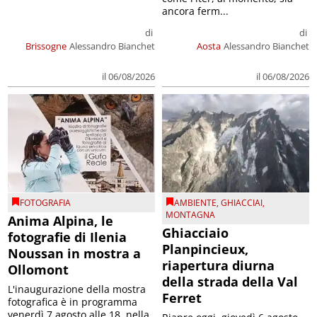
ancora ferm...
di
di
Brissogne
Alessandro Bianchet
Aosta
Alessandro Bianchet
il 06/08/2026
il 06/08/2026
FOTOGRAFIA
AMBIENTE
,
GHIACCIAI
,
MONTAGNA
Anima Alpina, le
Ghiacciaio
fotografie di Ilenia
Planpincieux,
Noussan in mostra a
riapertura diurna
Ollomont
della strada della Val
L'inaugurazione della mostra
Ferret
fotografica è in programma
venerdì 7 agosto alle 18, nella