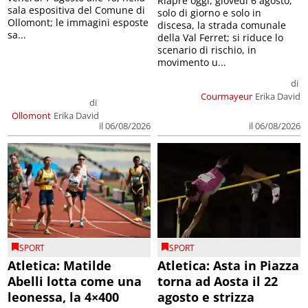
Riapre oggi, giovedì 6 agosto,
sala espositiva del Comune di
solo di giorno e solo in
Ollomont; le immagini esposte
discesa, la strada comunale
sa...
della Val Ferret; si riduce lo
scenario di rischio, in
movimento u...
di
Courmayeur
Erika David
di
Ollomont
Erika David
il 06/08/2026
il 06/08/2026
SPORT
SPORT
Atletica: Matilde
Atletica: Asta in Piazza
Abelli lotta come una
torna ad Aosta il 22
leonessa, la 4×400
agosto e strizza