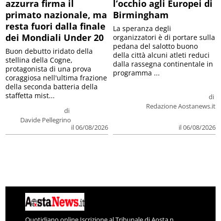
azzurra firma il
l’occhio agli Europei di
primato nazionale, ma
Birmingham
resta fuori dalla finale
La speranza degli
dei Mondiali Under 20
organizzatori è di portare sulla
pedana del salotto buono
Buon debutto iridato della
della città alcuni atleti reduci
stellina della Cogne,
dalla rassegna continentale in
protagonista di una prova
programma ...
coraggiosa nell'ultima frazione
della seconda batteria della
staffetta mist...
di
Redazione Aostanews.it
di
Davide Pellegrino
il 06/08/2026
il 06/08/2026
Quotidiano online Iscrizione al Tribunale di Aosta n.