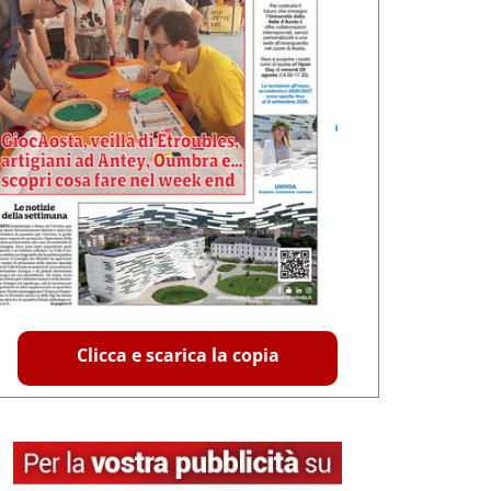
Clicca e scarica la copia