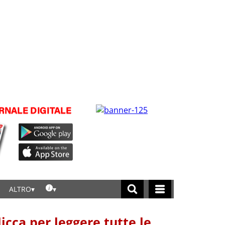
ALTRO
licca per leggere tutte le