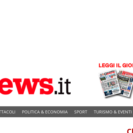
TTACOLI
POLITICA & ECONOMIA
SPORT
TURISMO & EVENTI
C