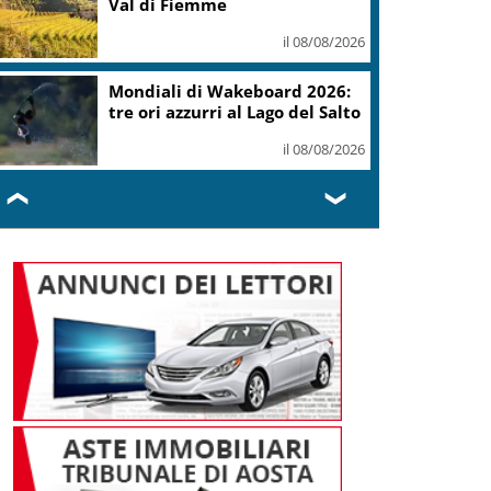
l’assistenza
il 08/08/2026
Calcio, Milan-Chelsea 0-3,
prima sconfitta estiva per i
rossoneri
il 08/08/2026
❮
❯