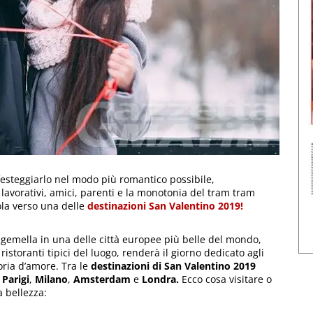
 festeggiarlo nel modo più romantico possibile,
vorativi, amici, parenti e la monotonia del tram tram
ola verso una delle
destinazioni San Valentino 2019!
mella in una delle città europee più belle del mondo,
 ristoranti tipici del luogo, renderà il giorno dedicato agli
oria d’amore. Tra le
destinazioni di San Valentino 2019
o
Parigi
,
Milano
,
Amsterdam
e
Londra.
Ecco cosa visitare o
a bellezza: