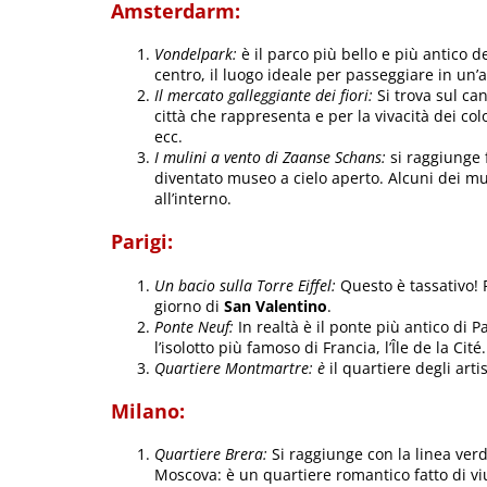
Amsterdarm:
Vondelpark:
è il parco più bello e più antico de
centro, il luogo ideale per passeggiare in un’a
Il mercato galleggiante dei fiori:
Si trova sul ca
città che rappresenta e per la vivacità dei col
ecc.
I mulini a vento di Zaanse Schans:
si raggiunge 
diventato museo a cielo aperto. Alcuni dei mu
all’interno.
Parigi
:
Un bacio sulla Torre Eiffel:
Questo è tassativo! 
giorno di
San Valentino
.
Ponte Neuf:
In realtà è il ponte più antico di 
l’isolotto più famoso di Francia, l’Île de la Cité.
Quartiere Montmartre: è
il quartiere degli arti
Milano:
Quartiere Brera:
Si raggiunge con la linea ve
Moscova: è un quartiere romantico fatto di vi