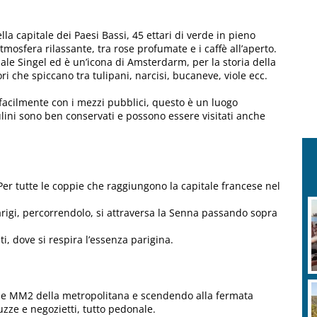
lla capitale dei Paesi Bassi, 45 ettari di verde in pieno
tmosfera rilassante, tra rose profumate e i caffè all’aperto.
nale Singel ed è un’icona di Amsterdarm, per la storia della
ori che spiccano tra tulipani, narcisi, bucaneve, viole ecc.
facilmente con i mezzi pubblici, questo è un luogo
lini sono ben conservati e possono essere visitati anche
Per tutte le coppie che raggiungono la capitale francese nel
Parigi, percorrendolo, si attraversa la Senna passando sopra
sti, dove si respira l’essenza parigina.
rde MM2 della metropolitana e scendendo alla fermata
uzze e negozietti, tutto pedonale.