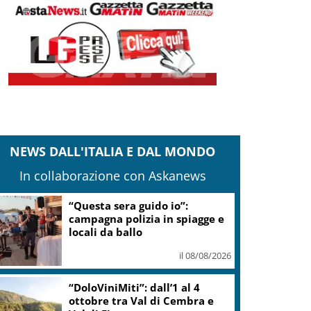
NEWS DALL'ITALIA E DAL MONDO
In collaborazione con Askanews
Ex avvocato personale Trump,
Blanche è nuovo Procuratore
Generale Usa
il 08/08/2026
La Spagna ripristina i controlli,
la Farnesina rafforza