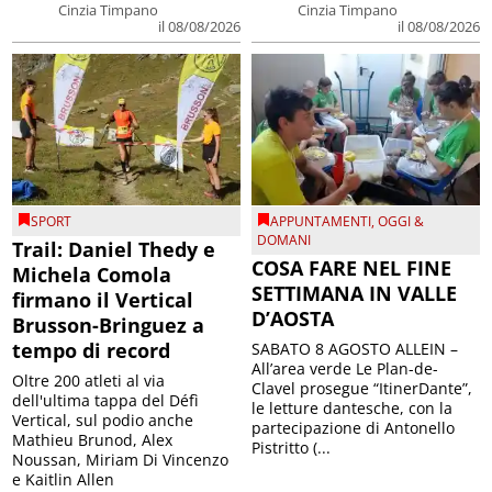
Cinzia Timpano
Cinzia Timpano
il 08/08/2026
il 08/08/2026
SPORT
APPUNTAMENTI
,
OGGI &
DOMANI
Trail: Daniel Thedy e
COSA FARE NEL FINE
Michela Comola
SETTIMANA IN VALLE
firmano il Vertical
D’AOSTA
Brusson-Bringuez a
tempo di record
SABATO 8 AGOSTO ALLEIN –
All’area verde Le Plan-de-
Oltre 200 atleti al via
Clavel prosegue “ItinerDante”,
dell'ultima tappa del Défì
le letture dantesche, con la
Vertical, sul podio anche
partecipazione di Antonello
Mathieu Brunod, Alex
Pistritto (...
Noussan, Miriam Di Vincenzo
e Kaitlin Allen