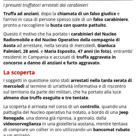
I presunti truffatori arrestati dai carabinieri
Truffa ad anziani
, dopo la
chiamata di un falso giudice
e
l’arrivo in casa di persone spesso sole di un
falso carabiniere
,
pronto a raccogliere la
busta con quanto pattuito
.
Questo il motivo che ha portato i
carabinieri del Nucleo
Radiomobile e del Nucleo Operativo della compagnia di
Aosta
ad arrestare, nella serata di mercoledì,
Gianluca
Palmieri, 28 anni
, e
Maria Esposito, 47 anni (in foto)
, entrambi
residenti in Campania e accusati di
truffa aggravata in
concorso a danno di anziani e furto aggravato
.
La scoperta
I soggetti in questione sono stati
arrestati nella tarda serata di
mercoledì
al termine di un’attività informativa e di riscontro
sul territorio da parte dei militari, che ha portato alla luce
almeno due truffe eseguite e tre tentate
.
La scoperta è arrivata nel corso di un
controllo
, quando una
pattuglia del Nucleo operativo ha notato, a bordo di una
Jeep
Renegade
, una donna già ripresa, a gennaio, dalla
videosorveglianza
in una gioielleria aostana, mentre tentava
di comprare un collier in oro utilizzando un
bancomat rubato
a un anziano.