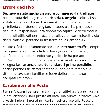
Errore decisivo
Decisivo è stato anche un errore commesso dai truffatori
:
«Nella truffa del 16 gennaio – ricorda
D’Angelo
-, oltre ai soldi
è stato rubato anche un
bancomat
, poi utilizzato in una
gioielleria con videosorveglianza. Questo ci ha permesso di
risalire ai responsabili, ora dobbiamo capire i diversi modus
operandi utilizzati per provare a collegare i vari episodi, visto
che si tratta di persone in trasferta dalla Campania».
A tutto ciò si sono sommate anche
due tentate truffe
, sempre
nella giornata di mercoledì: «Una signora ha buttato giù il
telefono, quando un sedicente giudice le ha parlato
dell’incidente del marito; peccato fosse morto da dieci mesi.
Bisogna fare
attenzione e denunciare il prima possibile
,
anche perché i truffatori cercano di non dare tempo alle
vittime di avvisare familiari e forze dell’ordine, magari tenendo
occupati i telefoni».
Carabinieri alle Poste
Per rinforzare i controlli
e coniugare l’attività «repressiva con
la prevenzione» sarà presto attivata una nuova iniziativa: «Nei
prossimi giorni i nostri
militari si recheranno alle Poste
e
faranno la fila con le persone per controllare la situazione –