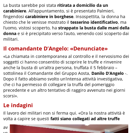
La busta sarebbe poi stata
ritirata a domicilio da un
carabiniere
. All’appuntamento, si è presentato Palmieri,
fingendosi
carabiniere in borghese
. Insospettita, la donna ha
chiesto che le venisse mostrato il
tesserino identificativo
, ma
l’uomo, vistosi scoperto, ha
strappato la busta dalle mani della
donna
e si è precipitato verso l’auto, venendo così scoperto dai
militari.
Il comandante D’Angelo: «Denunciate»
«La chiamata in contemporanea al controllo e il nervosismo dei
soggetti ci hanno consentito di scoprire le truffe e rinvenire
anche la busta di un’altra persona, truffata il 5 febbraio –
sottolinea il Comandante del Gruppo Aosta,
Danilo D’Angelo
-.
Dopo il fatto abbiamo svolto un’intensa attività investigativa,
che ci ha permesso di collegare la truffa del pomeriggio
precedente e un altro tentativo di raggiro avvenuto nei giorni
scorsi».
Le indagini
Il lavoro dei militari non si ferma qui. «Ora la nostra attività è
volta a capire se questi
fatti siano collegati ad altre truffe
av
ve