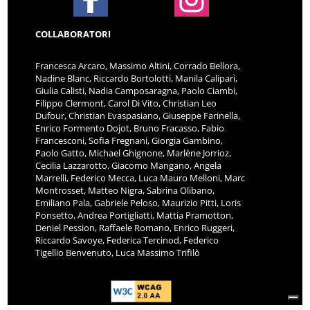
COLLABORATORI
Francesca Arcaro, Massimo Altini, Corrado Bellora,
Nadine Blanc, Riccardo Bortolotti, Manila Calipari,
Giulia Calisti, Nadia Camposaragna, Paolo Ciambi,
Filippo Clermont, Carol Di Vito, Christian Leo
Dufour, Christian Evaspasiano, Giuseppe Farinella,
Enrico Formento Dojot, Bruno Fracasso, Fabio
Francesconi, Sofia Fregnani, Giorgia Gambino,
Paolo Gatto, Michael Ghignone, Marlène Jorrioz,
Cecilia Lazzarotto, Giacomo Mangano, Angela
Marrelli, Federico Mecca, Luca Mauro Melloni, Marc
Montrosset, Matteo Nigra, Sabrina Olibano,
Emiliano Pala, Gabriele Peloso, Maurizio Pitti, Loris
Ponsetto, Andrea Portigliatti, Mattia Pramotton,
Deniel Pession, Raffaele Romano, Enrico Ruggeri,
Riccardo Savoye, Federica Tercinod, Federico
Tigellio Benvenuto, Luca Massimo Trifilò