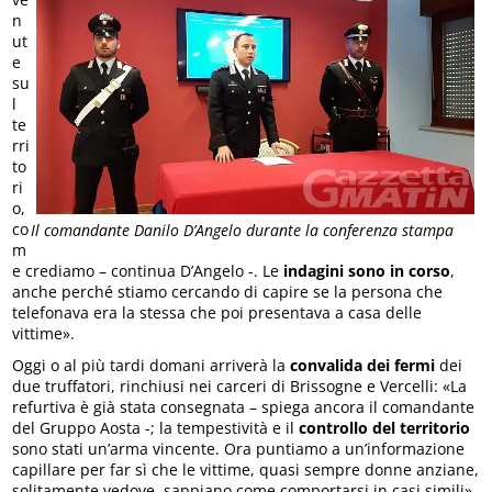
n
ut
e
su
l
te
rri
to
ri
o,
co
Il comandante Danilo D’Angelo durante la conferenza stampa
m
e crediamo – continua D’Angelo -. Le
indagini sono in corso
,
anche perché stiamo cercando di capire se la persona che
telefonava era la stessa che poi presentava a casa delle
vittime».
Oggi o al più tardi domani arriverà la
convalida dei fermi
dei
due truffatori, rinchiusi nei carceri di Brissogne e Vercelli: «La
refurtiva è già stata consegnata – spiega ancora il comandante
del Gruppo Aosta -; la tempestività e il
controllo del territorio
sono stati un’arma vincente. Ora puntiamo a un’informazione
capillare per far sì che le vittime, quasi sempre donne anziane,
solitamente vedove, sappiano come comportarsi in casi simili».