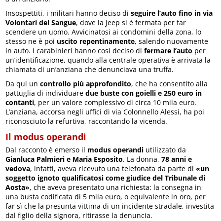
Insospettiti, i militari hanno deciso di
seguire l’auto fino in via
Volontari del Sangue
, dove la Jeep si è fermata per far
scendere un uomo. Avvicinatosi ai condomini della zona, lo
stesso ne è poi
uscito repentinamente
, salendo nuovamente
in auto. I carabinieri hanno così deciso di
fermare l’auto
per
un’identificazione, quando alla centrale operativa è arrivata la
chiamata di un’anziana che denunciava una truffa.
Da qui un
controllo più approfondito
, che ha consentito alla
pattuglia di individuare
due buste con goielli e 250 euro in
contanti
, per un valore complessivo di circa 10 mila euro.
L’anziana, accorsa negli uffici di via Colonnello Alessi, ha poi
riconosciuto la refurtiva, raccontando la vicenda.
Il modus operandi
Dal racconto è emerso il
modus operandi
utilizzato da
Gianluca Palmieri e Maria Esposito
. La donna,
78 anni e
vedova
, infatti, aveva ricevuto una telefonata da parte di
«un
soggetto ignoto qualificatosi come giudice del Tribunale di
Aosta»
, che aveva presentato una richiesta: la consegna in
una busta codificata di 5 mila euro, o equivalente in oro, per
far sì che la presunta vittima di un incidente stradale, investita
dal figlio della signora, ritirasse la denuncia.