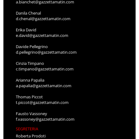
a.bianchet@gazzettamatin.com
Danila Chenal
d.chenal@gazzettamatin.com
Erika David
e.david@gazzettamatin.com
Davide Pellegrino
d.pellegrino@gazzettamatin.com
Cinzia Timpano
c.timpano@gazzettamatin.com
Arianna Papalia
a.papalia@gazzettamatin.com
Thomas Piccot
t.piccot@gazzettamatin.com
Fausto Vassoney
f.vassoney@gazzettamatin.com
SEGRETERIA
Roberta Prodoti