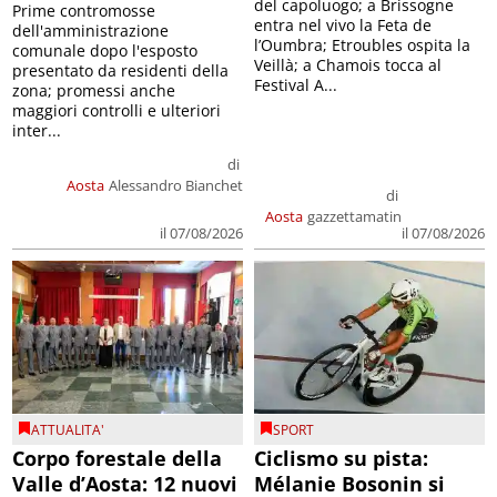
del capoluogo; a Brissogne
Prime contromosse
entra nel vivo la Feta de
dell'amministrazione
l’Oumbra; Etroubles ospita la
comunale dopo l'esposto
Veillà; a Chamois tocca al
presentato da residenti della
Festival A...
zona; promessi anche
maggiori controlli e ulteriori
inter...
di
Aosta
Alessandro Bianchet
di
Aosta
gazzettamatin
il 07/08/2026
il 07/08/2026
ATTUALITA'
SPORT
Corpo forestale della
Ciclismo su pista:
Valle d’Aosta: 12 nuovi
Mélanie Bosonin si