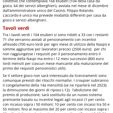
collettivo che contemplava 168 esuberi (104 della casa da
gioco, 64 dei servizi alberghieri), avviata nel mese di dicembre
dall’amministratore unico del Casinò, Filippo Rolando.
L’accordo è unico ma prevede modalità differenti per casa da
gioco e servizi alberghieri.
Tavoli verdi
Tra i tavoli verdi i 104 esuberi si sono ridotti a 33 con i restanti
71 che verranno avviati al pensionamento con incentivi
all’esodo (700 euro lordi per ogni mese di utilizzo della Naspi) e
somme aggiuntive per lavoratori precoci (2500 euro); per chi
non raggiungesse i requisiti per il pensionamento entro il
termine della Naspi ma entro i 12 mesi successivi (800 euro
lordi mensili per ciascun mese mancante alla maturazione del
primo dei requisiti pensionistici utili).
Se il settore gioco non sarà interessato da licenziamenti sono
comunque previsti dei ritocchi normativi. I croupier subiranno
il congelamento della 14a mensilità (se ne riparlerà nel 2023);
la diminuzione dei giorni di riposo (-12); l’abolizione del
premio di produzione; sarà sostituito da un nuovo sistema
premiante basato su incentivi legati agli incassi (1 per cento
con incasso sopra i 50 milioni; 10 per cento con incassi tra 50 e
55 milioni; fino al massimo del 20 per cento con incassi sopra i