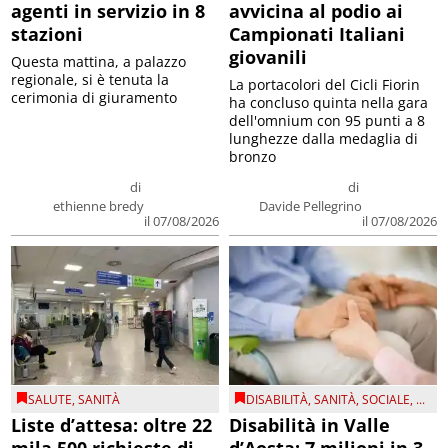
agenti in servizio in 8
avvicina al podio ai
stazioni
Campionati Italiani
giovanili
Questa mattina, a palazzo
regionale, si è tenuta la
La portacolori del Cicli Fiorin
cerimonia di giuramento
ha concluso quinta nella gara
dell'omnium con 95 punti a 8
lunghezze dalla medaglia di
bronzo
di
di
ethienne bredy
Davide Pellegrino
il 07/08/2026
il 07/08/2026
SALUTE
,
SANITÀ
DISABILITÀ
,
SANITÀ
,
SOCIALE
, ...
Liste d’attesa: oltre 22
Disabilità in Valle
mila 500 richieste di
d’Aosta: 7 milioni in 3