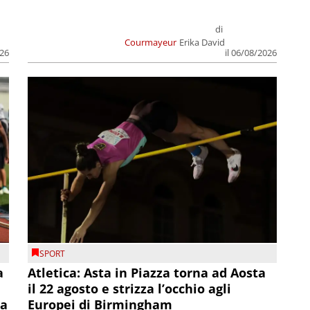
di
Courmayeur
Erika David
026
il 06/08/2026
SPORT
a
Atletica: Asta in Piazza torna ad Aosta
il 22 agosto e strizza l’occhio agli
la
Europei di Birmingham