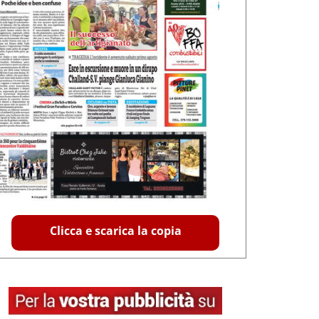
Clicca e scarica la copia