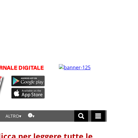
ALTRO
licca per leggere tutte le