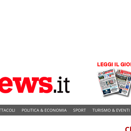
TTACOLI
POLITICA & ECONOMIA
SPORT
TURISMO & EVENTI
C