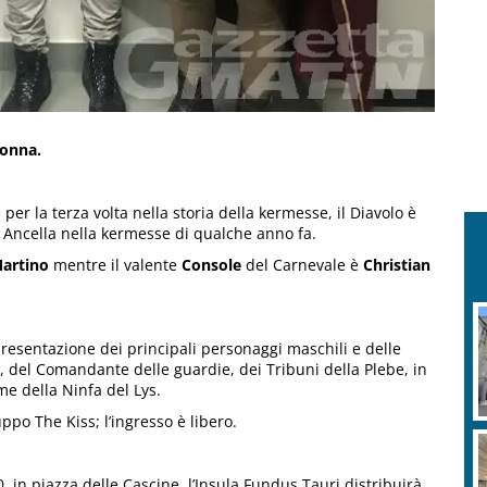
 donna.
er la terza volta nella storia della kermesse, il Diavolo è
à Ancella nella kermesse di qualche anno fa.
artino
mentre il valente
Console
del Carnevale è
Christian
resentazione dei principali personaggi maschili e delle
, del Comandante delle guardie, dei Tribuni della Plebe, in
me della Ninfa del Lys.
ppo The Kiss; l’ingresso è libero.
 in piazza delle Cascine, l’Insula Fundus Tauri distribuirà