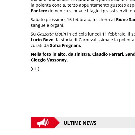
la polenta concia, terzo appuntamento gustoso aspet
Pantere
domenica scorsa e i fagioli grassi serviti da
Sabato prossimo, 16 febbraio, toccherà al
Rione Sa
sangue e organi.
Su
Gazzetta Matin
in edicola lunedì 11 febbraio, il s
Lucio Bovo
, la storia di Carnevalissima e la polen
curati da
Sofia Fregnani.
Nella foto in alto, da sinistra, Claudio Ferrari, San
Giorgio Vassoney.
(c.t.)
ULTIME NEWS