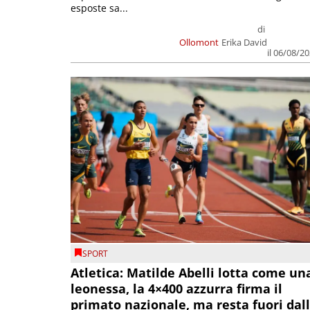
esposte sa...
di
Ollomont
Erika David
il 06/08/2
SPORT
Atletica: Matilde Abelli lotta come un
leonessa, la 4×400 azzurra firma il
primato nazionale, ma resta fuori dal