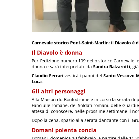
Carnevale storico Pont-Saint-Martin: il Diavolo è
Il Diavolo è donna
Per l’edizione numero 109 dello storico Carnevale e p
donna e sarà interpretato da
Sandra Balzarotti
, gi
Claudio Ferrari
vestirà i panni del
Santo Vescovo M
Lucà
.
Gli altri personaggi
Alla Maison du Boulodrome è in corso la serata di p
Fanciulle romane, dei Soldati romani, delle Guardie
attesa di conoscere, nelle prossime settimane il no
Dopo la cena, spazio alla serata danzante con il Gru
Domani polenta concia
Domani, domenica 10 febbraio, a partire dalle 11.30,