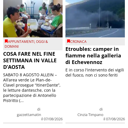
APPUNTAMENTI
,
OGGI &
CRONACA
DOMANI
Etroubles: camper in
COSA FARE NEL FINE
fiamme nella galleria
SETTIMANA IN VALLE
di Echevennoz
D’AOSTA
E in corso l'intervento dei vigili
SABATO 8 AGOSTO ALLEIN –
del fuoco, non ci sono feriti
All’area verde Le Plan-de-
Clavel prosegue “ItinerDante”,
le letture dantesche, con la
partecipazione di Antonello
Pistritto (...
di
di
gazzettamatin
Cinzia Timpano
il 07/08/2026
il 07/08/2026