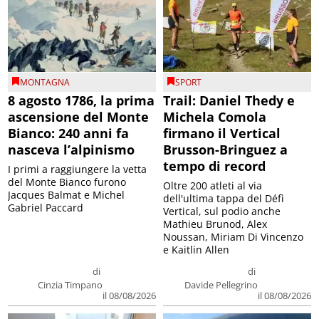
MONTAGNA
SPORT
8 agosto 1786, la prima
Trail: Daniel Thedy e
ascensione del Monte
Michela Comola
Bianco: 240 anni fa
firmano il Vertical
nasceva l’alpinismo
Brusson-Bringuez a
tempo di record
I primi a raggiungere la vetta
del Monte Bianco furono
Oltre 200 atleti al via
Jacques Balmat e Michel
dell'ultima tappa del Défì
Gabriel Paccard
Vertical, sul podio anche
Mathieu Brunod, Alex
Noussan, Miriam Di Vincenzo
e Kaitlin Allen
di
di
Cinzia Timpano
Davide Pellegrino
il 08/08/2026
il 08/08/2026