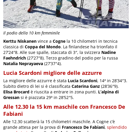
Il podio della 10 km femminile
Kerttu Niskanen
vince a
Cogne
la 10 chilometri in tecnica
classica di
Coppa del Mondo
. La finlandese ha trionfato il
27’24″8. Alle sue spalle, staccata di 3″, la svizzera
Nadine
Faehndrich
(27’27″8). Terzo gradino del podio per la russa
Natalia Neprayaeva
(27’37″4).
Lucia Scardoni migliore delle azzurre
La migliore delle azzurre è stata
Lucia Scardoni
, 14ª in 28’34″3.
Subito dietro di lei si è classificata
Caterina Ganz
(28’36″9).
Elisa Brocard
è riuscita a entrare in zona punti.
L’alpina di
Gressan
si è piazzata 29ª in 28’52″5.
Alle 12.30 la 15 km maschile con Francesco De
Fabiani
Alle 12.30 scatterà la 15 chilometri maschile. A Cogne c’è
grande attesa per la prova di
Francesco De Fabiani
,
splendido