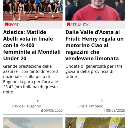
SPORT
ATTUALITA'
Atletica: Matilde
Dalle Valle d’Aosta al
Abelli vola in finale
Friuli: Henry regala un
con la 4×400
motorino Ciao ai
femminile ai Mondiali
ragazzini che
Under 20
vendevano limonata
Grande prestazione delle
Ondata di generosità per i tre
azzurre - con tanto di record
giovani della provincia di
nazionale - sulla pista di
Udine
Eugene, la gara per l'oro alle
23.42 (ora italiana) di questa
notte
di
di
Davide Pellegrino
Cinzia Timpano
il 09/08/2026
il 08/08/2026