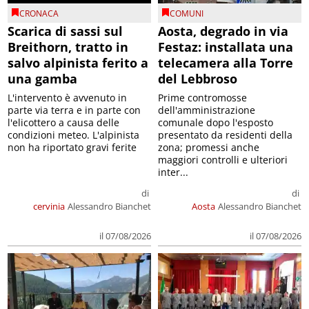
CRONACA
COMUNI
Scarica di sassi sul
Aosta, degrado in via
Breithorn, tratto in
Festaz: installata una
salvo alpinista ferito a
telecamera alla Torre
una gamba
del Lebbroso
L'intervento è avvenuto in
Prime contromosse
parte via terra e in parte con
dell'amministrazione
l'elicottero a causa delle
comunale dopo l'esposto
condizioni meteo. L'alpinista
presentato da residenti della
non ha riportato gravi ferite
zona; promessi anche
maggiori controlli e ulteriori
inter...
di
di
cervinia
Alessandro Bianchet
Aosta
Alessandro Bianchet
il 07/08/2026
il 07/08/2026