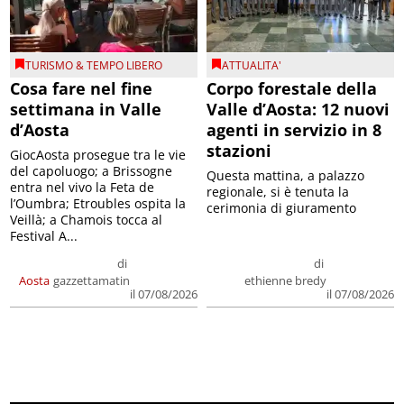
TURISMO & TEMPO LIBERO
ATTUALITA'
Cosa fare nel fine
Corpo forestale della
settimana in Valle
Valle d’Aosta: 12 nuovi
d’Aosta
agenti in servizio in 8
stazioni
GiocAosta prosegue tra le vie
del capoluogo; a Brissogne
Questa mattina, a palazzo
entra nel vivo la Feta de
regionale, si è tenuta la
l’Oumbra; Etroubles ospita la
cerimonia di giuramento
Veillà; a Chamois tocca al
Festival A...
di
di
Aosta
gazzettamatin
ethienne bredy
il 07/08/2026
il 07/08/2026