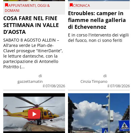
APPUNTAMENTI
,
OGGI &
CRONACA
DOMANI
Etroubles: camper in
COSA FARE NEL FINE
fiamme nella galleria
SETTIMANA IN VALLE
di Echevennoz
D’AOSTA
E in corso l'intervento dei vigili
SABATO 8 AGOSTO ALLEIN –
del fuoco, non ci sono feriti
All’area verde Le Plan-de-
Clavel prosegue “ItinerDante”,
le letture dantesche, con la
partecipazione di Antonello
Pistritto (...
di
di
gazzettamatin
Cinzia Timpano
il 07/08/2026
il 07/08/2026