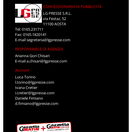
CONCESSIONARIA DI PUBBLICITÀ
LG PRESSE S.R.L.
via Festaz, 52
11100 AOSTA
Tel: 0165.231711
Fax: 0165.1820141
E-mail
segreteria@lgpresse.com
RESPONSABILE DI AGENZIA
Arianna Gori Chisari
E-mail
a.chisari@lgpresse.com
Account
Luca Torino
l.torino@lgpresse.com
Ivana Cretier
i.cretier@lgpresse.com
Daniele Fimiano
d.fimiano@lgpresse.com