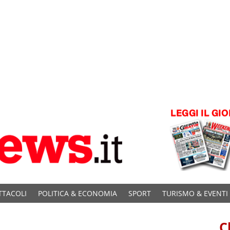
TTACOLI
POLITICA & ECONOMIA
SPORT
TURISMO & EVENTI
C