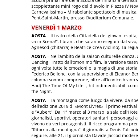
Scuola primaria e della Scuola dell’infanzia dell’Ist
scoppiettante mini rogo del diavolo in Piazza IV No
Carnevalissima – Mirabolante spettacolo di musica, t
Pont-Saint-Martin, presso l’Auditorium Comunale.
VENERDÌ 1 MARZO
AOSTA
– Il teatro della Cittadella dei giovani ospita, 
va in Scena!”. I brani, che saranno eseguiti dal vivo
Agnesod (chitarra) e Beatrice Crea (violino). La regi
AOSTA
– Nell’ambito della saison culturelle danza, a
Dancing. Tratto dall’omonimo film, la versione teatr
ogni volta tutte le emozioni e la magia di una stori
Federico Bellone, con la supervisione di Eleanor Berg
colonna sonora comprende, oltre all’iconico brano v
Had) The Time Of My Life -, hit indimenticabili come
the Night.
AOSTA
– La montagna come luogo da vivere, da spe
dell’edizione 2019 di «Mont Livres» il primo Festival
e “Aubert”. Dal 1° marzo al 3 marzo la sala dell’Hot
giornalisti, sportivi, operatori sanitari: personag
vivono da veri protagonisti. Il ricco programma pren
“Ritorno alla montagna”: il giornalista Denis Falconi
seguire, alle 21, il giornalista Davide Jaccod moderer