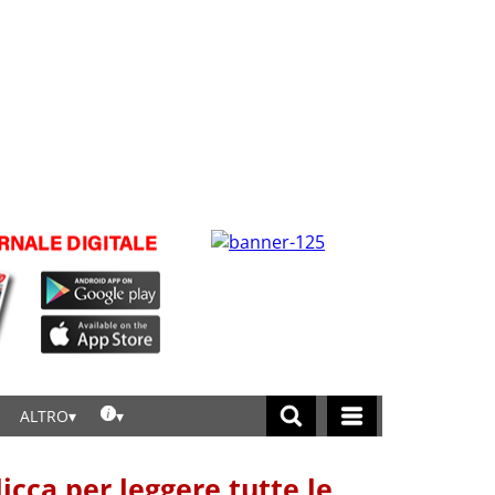
ALTRO
licca per leggere tutte le