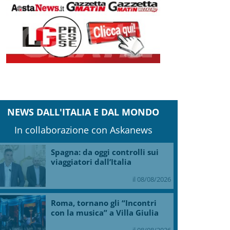
NEWS DALL'ITALIA E DAL MONDO
In collaborazione con Askanews
Spagna: da oggi controlli sui
viaggiatori dall’Italia
il 08/08/2026
Roma, tornano gli “Incontri
con la musica” a Villa Giulia
il 08/08/2026