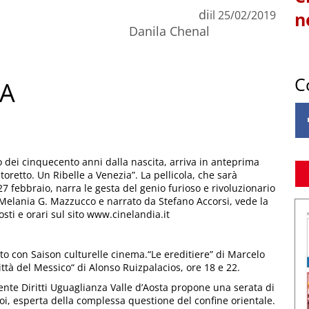
di
il
25/02/2019
n
Danila Chenal
C
NA
o dei cinquecento anni dalla nascita, arriva in anteprima
toretto. Un Ribelle a Venezia”. La pellicola, che sarà
27 febbraio, narra le gesta del genio furioso e rivoluzionario
da Melania G. Mazzucco e narrato da Stefano Accorsi, vede la
ti e orari sul sito www.cinelandia.it
o con Saison culturelle cinema.“Le ereditiere” di Marcelo
ittà del Messico“ di Alonso Ruizpalacios, ore 18 e 22.
nte Diritti Uguaglianza Valle d’Aosta propone una serata di
i, esperta della complessa questione del confine orientale.