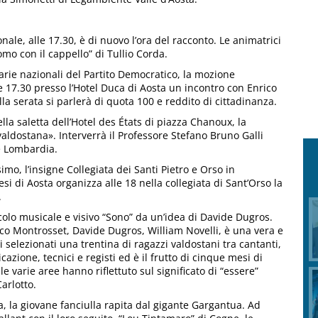
nale, alle 17.30, è di nuovo l’ora del racconto. Le animatrici
omo con il cappello” di Tullio Corda.
marie nazionali del Partito Democratico, la mozione
 17.30 presso l’Hotel Duca di Aosta un incontro con Enrico
a serata si parlerà di quota 100 e reddito di cittadinanza.
lla saletta dell’Hotel des États di piazza Chanoux, la
ldostana». Interverrà il Professore Stefano Bruno Galli
e Lombardia.
mo, l’insigne Collegiata dei Santi Pietro e Orso in
esi di Aosta organizza alle 18 nella collegiata di Sant’Orso la
.
tacolo musicale e visivo “Sono” da un’idea di Davide Dugros.
rico Montrosset, Davide Dugros, William Novelli, è una vera e
 selezionati una trentina di ragazzi valdostani tra cantanti,
azione, tecnici e registi ed è il frutto di cinque mesi di
le varie aree hanno riflettuto sul significato di “essere”
arlotto.
a, la giovane fanciulla rapita dal gigante Gargantua. Ad