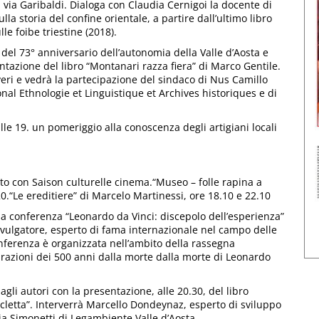
i via Garibaldi. Dialoga con Claudia Cernigoi la docente di
la storia del confine orientale, a partire dall’ultimo libro
le foibe triestine (2018).
e del 73° anniversario dell’autonomia della Valle d’Aosta e
entazione del libro “Montanari razza fiera” di Marco Gentile.
eri e vedrà la partecipazione del sindaco di Nus Camillo
nal Ethnologie et Linguistique et Archives historiques e di
lle 19. un pomeriggio alla conoscenza degli artigiani locali
to con Saison culturelle cinema.“Museo – folle rapina a
20.“Le ereditiere” di Marcelo Martinessi, ore 18.10 e 22.10
 la conferenza “Leonardo da Vinci: discepolo dell’esperienza”
divulgatore, esperto di fama internazionale nel campo delle
onferenza è organizzata nell’ambito della rassegna
brazioni dei 500 anni dalla morte dalla morte di Leonardo
gli autori con la presentazione, alle 20.30, del libro
cicletta”. Interverrà Marcello Dondeynaz, esperto di sviluppo
ia Simonetti di Legambiente Valle d’Aosta.