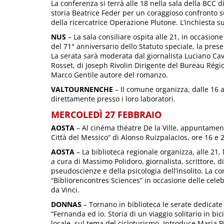
La conferenza si terrà alle 18 nella sala della BCC d
storia Beatrice Feder per un coraggioso confronto sul
della ricercatrice Operazione Plutone. L’inchiesta sul
NUS
– La sala consiliare ospita alle 21, in occasion
del 71° anniversario dello Statuto speciale, la pres
La serata sarà moderata dal giornalista Luciano Cav
Rosset, di Joseph Rivolin Dirigente del Bureau Régio
Marco Gentile autore del romanzo.
VALTOURNENCHE
– Il comune organizza, dalle 16 a
direttamente presso i loro laboratori.
MERCOLEDÌ 27 FEBBRAIO
AOSTA
– Al cinéma théatre De la Ville, appuntamen
Città del Messico“ di Alonso Ruizpalacios, ore 16 e 
AOSTA
– La biblioteca regionale organizza, alle 21,
a cura di Massimo Polidoro, giornalista, scrittore, 
pseudoscienze e della psicologia dell’insolito. La c
“Bibliorencontres Sciences” in occasione delle cele
da Vinci.
DONNAS
– Tornano in biblioteca le serate dedicate a
“Fernanda ed io. Storia di un viaggio solitario in bi
locale, sul tema del cicloturismo. Introduce Maria P