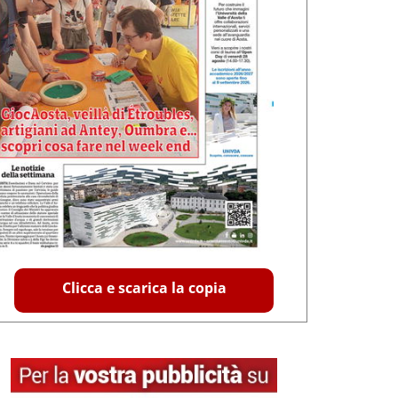
Clicca e scarica la copia