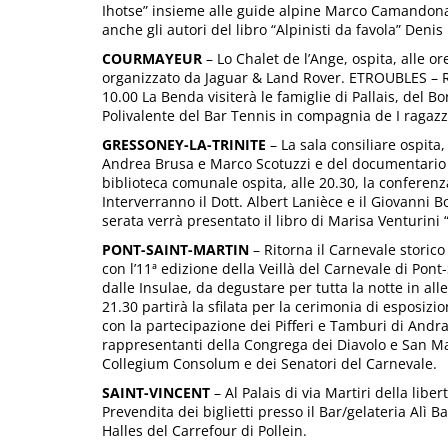
Ihotse” insieme alle guide alpine Marco Camandona 
anche gli autori del libro “Alpinisti da favola” Denis
COURMAYEUR
– Lo Chalet de l’Ange, ospita, alle 
organizzato da Jaguar & Land Rover. ETROUBLES – Ri
10.00 La Benda visiterà le famiglie di Pallais, del B
Polivalente del Bar Tennis in compagnia de I ragazzi 
GRESSONEY-LA-TRINITE
– La sala consiliare ospita,
Andrea Brusa e Marco Scotuzzi e del documentario 
biblioteca comunale ospita, alle 20.30, la confere
Interverranno il Dott. Albert Lanièce e il Giovanni 
serata verrà presentato il libro di Marisa Venturini 
PONT-SAINT-MARTIN
– Ritorna il Carnevale storico
con l’11ª edizione della Veillà del Carnevale di P
dalle Insulae, da degustare per tutta la notte in al
21.30 partirà la sfilata per la cerimonia di esposizi
con la partecipazione dei Pifferi e Tamburi di Andra
rappresentanti della Congrega dei Diavolo e San Mar
Collegium Consolum e dei Senatori del Carnevale.
SAINT-VINCENT
– Al Palais di via Martiri della lib
Prevendita dei biglietti presso il Bar/gelateria Alì 
Halles del Carrefour di Pollein.