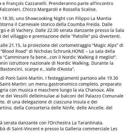
e François Cazzanelli. Prenderanno parte all’incontro
 Falconieri, Chicco Margaroli e Rossella Scalise.
ore 18.30, uno Showcooking Night con Filippo La Mantia
torna il Carnevale storico della Coumba Freida. Dalle
orgo e di Vachery. Dalle 22.00 serata danzante presso la Sala
del villaggio e premiazione delle “Patoille” più divertenti.
 alle 21.15, la proiezione del cortometraggio “Magic Alps” di
“Blood Road” di Nicholas Schrunk.HONE – La sala della
nza “Camminare fa bene…con il Nordic Walking è meglio!”.
Bonin istruttore nazionale di Nordic Walking. Durante la
“Bastoncini, scarpe e…Valle d’Aosta”.
 di Pont-Saint-Martin. I festeggiamenti partono alle 19.30
ont-Saint-Martin: un menu gastronomico completo, preparato
legria con musica e maschere lungo la via Chanoux. Alle
one dei Vessilli delleInsulae ai balconi del Palazzo Comunale
te, di una delegazione di ciascuna Insula e dei
tino, della Consorteria delle Ninfe, delle Ancelle, del
ertà serata danzante con l’Orchestra La Tarantinata.
Babà di Saint-Vincent e presso la Galleria commerciale Les