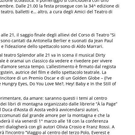
ituzione scolastica. Il pomeriggio si concluderà con uno
vembre. Dalle 21.00 la festa prosegue con la 34^ edizione di
eatro, balletti e… altro, a cura degli Amici del Teatro di
alle 21, il saggio finale degli allievi del Corso di Teatro “Si
, sono cantati da Antonella Berlier e suonati da Jean Paul
a e l’ideazione dello spettacolo sono di Aldo Marrari.
l teatro Splendor alle 21 va in scena il musical Dirty
ale è oramai un classico da vedere e rivedere per vivere
a d’amore senza tempo. L’allestimento è firmato dal regista
stein, autrice del film e dello spettacolo teatrale. La
incitore di un Premio Oscar e di un Golden Globe – (I’ve
 Hungry Eyes, Do You Love Me?, Hey! Baby e In the Still of
rimentare, da amare: saranno questi i temi al centro
 dei libri di montagna organizzato dalle librerie “À la Page”
el Duca d’Aosta di Aosta vedrà avvicendarsi autori,
gi accomunati dal grande amore per la montagna e che la
derà il via venerdì 1° marzo alle 18 con la conferenza
eri dialogherà con gli autori Olivia Crosio e Franz Rossi. A
à l’incontro ”Viaggio al centro del terzo Polo, Everest e