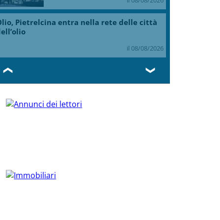
lio, Pietrelcina entra nella rete delle città
ell’olio
il 08/08/2026
❮
❯