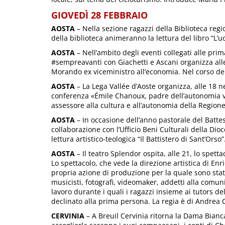
GIOVEDÌ 28 FEBBRAIO
AOSTA
– Nella sezione ragazzi della Biblioteca regio
della biblioteca animeranno la lettura del libro “L’u
AOSTA
– Nell’ambito degli eventi collegati alle pri
#sempreavanti con Giachetti e Ascani organizza alle
Morando ex viceministro all’economia. Nel corso dell
AOSTA
– La Lega Vallée d’Aoste organizza, alle 18 ne
conferenza «Émile Chanoux, padre dell’autonomia va
assessore alla cultura e all’autonomia della Region
AOSTA
– In occasione dell’anno pastorale del Battesi
collaborazione con l’Ufficio Beni Culturali della Dioc
lettura artistico-teologica “Il Battistero di Sant’Orso”
AOSTA
– Il teatro Splendor ospita, alle 21, lo spet
Lo spettacolo, che vede la direzione artistica di En
propria azione di produzione per la quale sono stati
musicisti, fotografi, videomaker, addetti alla comunic
lavoro durante i quali i ragazzi insieme ai tutors del
declinato alla prima persona. La regia è di Andrea C
CERVINIA
– A Breuil Cervinia ritorna la Dama Bianc