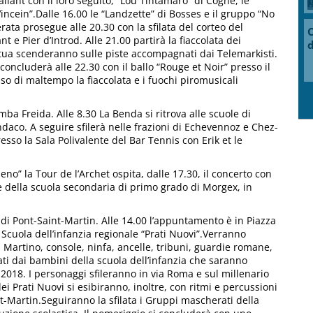
llant con il loro seguito, “Lou Tintamaro” di Cogne, le
incein”.Dalle 16.00 le “Landzette” di Bosses e il gruppo “No
ata prosegue alle 20.30 con la sfilata del corteo del
O
t e Pier d’Introd. Alle 21.00 partirà la fiaccolata dei
d
ntua scenderanno sulle piste accompagnati dai Telemarkisti.
i concluderà alle 22.30 con il ballo “Rouge et Noir” presso il
so di maltempo la fiaccolata e i fuochi piromusicali
mba Freida. Alle 8.30 La Benda si ritrova alle scuole di
sindaco. A seguire sfilerà nelle frazioni di Echevennoz e Chez-
esso la Sala Polivalente del Bar Tennis con Erik et le
no” la Tour de l’Archet ospita, dalle 17.30, il concerto con
rze della scuola secondaria di primo grado di Morgex, in
 di Pont-Saint-Martin. Alle 14.00 l’appuntamento è in Piazza
 Scuola dell’infanzia regionale “Prati Nuovi”.Verranno
n Martino, console, ninfa, ancelle, tribuni, guardie romane,
ti dai bambini della scuola dell’infanzia che saranno
018. I personaggi sfileranno in via Roma e sul millenario
i Prati Nuovi si esibiranno, inoltre, con ritmi e percussioni
t-Martin.Seguiranno la sfilata i Gruppi mascherati della