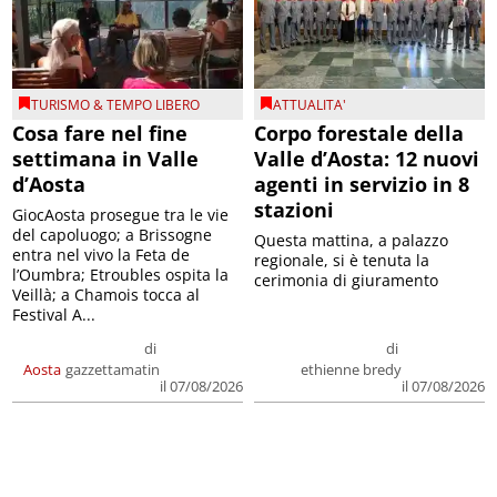
TURISMO & TEMPO LIBERO
ATTUALITA'
Cosa fare nel fine
Corpo forestale della
settimana in Valle
Valle d’Aosta: 12 nuovi
d’Aosta
agenti in servizio in 8
stazioni
GiocAosta prosegue tra le vie
del capoluogo; a Brissogne
Questa mattina, a palazzo
entra nel vivo la Feta de
regionale, si è tenuta la
l’Oumbra; Etroubles ospita la
cerimonia di giuramento
Veillà; a Chamois tocca al
Festival A...
di
di
Aosta
gazzettamatin
ethienne bredy
il 07/08/2026
il 07/08/2026