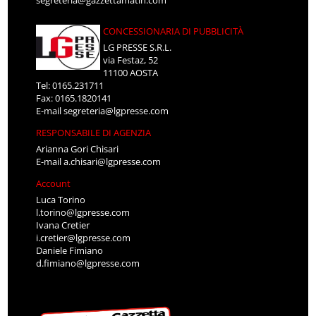
segreteria@gazzettamatin.com
CONCESSIONARIA DI PUBBLICITÀ
LG PRESSE S.R.L.
via Festaz, 52
11100 AOSTA
Tel: 0165.231711
Fax: 0165.1820141
E-mail
segreteria@lgpresse.com
RESPONSABILE DI AGENZIA
Arianna Gori Chisari
E-mail
a.chisari@lgpresse.com
Account
Luca Torino
l.torino@lgpresse.com
Ivana Cretier
i.cretier@lgpresse.com
Daniele Fimiano
d.fimiano@lgpresse.com