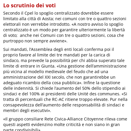
Lo scrutinio dei voti
Secondo il Cpel lo spoglio centralizzato dovrebbe essere
limitato alla città di Aosta; nei comuni con tre o quattro sezioni
elettorali non verrebbe introdotto. «A nostro avviso lo spoglio
centralizzato è un modo per garantire ulteriormente la libertà
di voto; anche nei Comuni con tre o quattro sezioni, cosa che
purtroppo non sempre avviene».
Sui mandati, l’Assemblea degli enti locali conferma poi il
proprio favore al limite dei tre mandati per la carica di
sindaco, ma prevede la possibilità per chi abbia superato tale
limite di entrare in Giunta. «Una gestione dell’amministrazione
più vicina al modello medievale del feudo che ad una
amministrazione del XXI secolo, che non garantirebbe un
adeguato ricambio della cosa pubblica». Infine la questione
delle indennità. Si chiede l’aumento del 50% dello stipendio ai
sindaci e del 100% ai presidenti delle Unité des communes. «Si
tratta di percentuali che RC-AC ritiene troppo elevate. Pur nella
consapevolezza dell’aumento delle responsabilità di sindaci e
membri degli esecutivi».
«Il gruppo consiliare Rete Civica-Alliance Citoyenne rileva come
questi aspetti evidenzino molte criticità e non siano in gran
parte condivisibili».