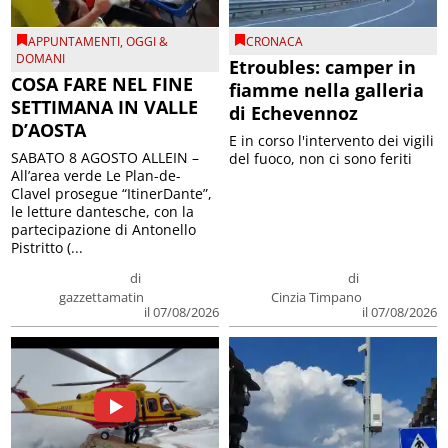
APPUNTAMENTI
,
OGGI &
CRONACA
DOMANI
Etroubles: camper in
COSA FARE NEL FINE
fiamme nella galleria
SETTIMANA IN VALLE
di Echevennoz
D’AOSTA
E in corso l'intervento dei vigili
SABATO 8 AGOSTO ALLEIN –
del fuoco, non ci sono feriti
All’area verde Le Plan-de-
Clavel prosegue “ItinerDante”,
le letture dantesche, con la
partecipazione di Antonello
Pistritto (...
di
di
gazzettamatin
Cinzia Timpano
il 07/08/2026
il 07/08/2026