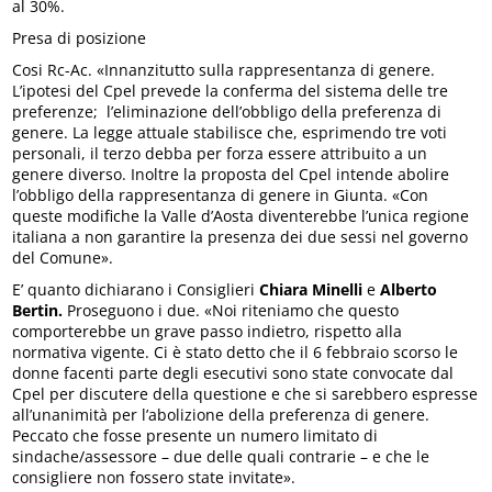
al 30%.
Presa di posizione
Cosi Rc-Ac. «Innanzitutto sulla rappresentanza di genere.
L’ipotesi del Cpel prevede la conferma del sistema delle tre
preferenze; l’eliminazione dell’obbligo della preferenza di
genere. La legge attuale stabilisce che, esprimendo tre voti
personali, il terzo debba per forza essere attribuito a un
genere diverso. Inoltre la proposta del Cpel intende abolire
l’obbligo della rappresentanza di genere in Giunta. «Con
queste modifiche la Valle d’Aosta diventerebbe l’unica regione
italiana a non garantire la presenza dei due sessi nel governo
del Comune».
E’ quanto dichiarano i Consiglieri
Chiara Minelli
e
Alberto
Bertin.
Proseguono i due. «Noi riteniamo che questo
comporterebbe un grave passo indietro, rispetto alla
normativa vigente. Ci è stato detto che il 6 febbraio scorso le
donne facenti parte degli esecutivi sono state convocate dal
Cpel per discutere della questione e che si sarebbero espresse
all’unanimità per l’abolizione della preferenza di genere.
Peccato che fosse presente un numero limitato di
sindache/assessore – due delle quali contrarie – e che le
consigliere non fossero state invitate».