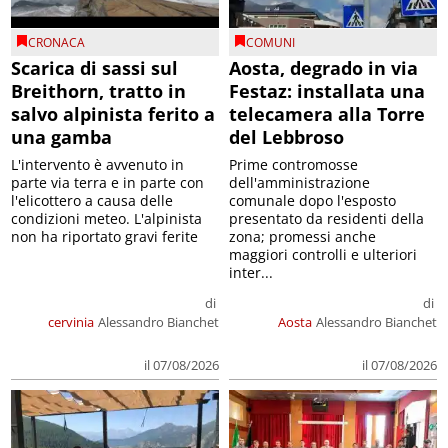
CRONACA
COMUNI
Scarica di sassi sul
Aosta, degrado in via
Breithorn, tratto in
Festaz: installata una
salvo alpinista ferito a
telecamera alla Torre
una gamba
del Lebbroso
L'intervento è avvenuto in
Prime contromosse
parte via terra e in parte con
dell'amministrazione
l'elicottero a causa delle
comunale dopo l'esposto
condizioni meteo. L'alpinista
presentato da residenti della
non ha riportato gravi ferite
zona; promessi anche
maggiori controlli e ulteriori
inter...
di
di
cervinia
Alessandro Bianchet
Aosta
Alessandro Bianchet
il 07/08/2026
il 07/08/2026