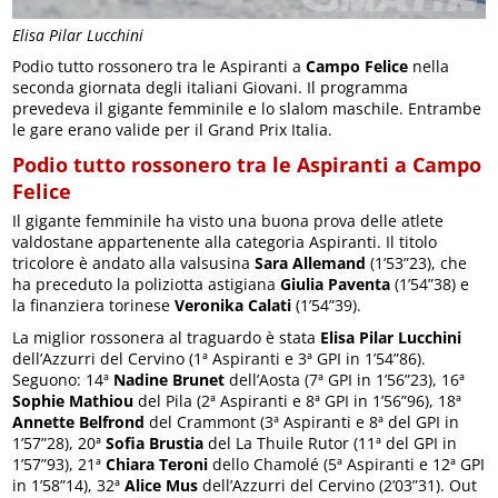
Elisa Pilar Lucchini
Podio tutto rossonero tra le Aspiranti a
Campo Felice
nella
seconda giornata degli italiani Giovani. Il programma
prevedeva il gigante femminile e lo slalom maschile. Entrambe
le gare erano valide per il Grand Prix Italia.
Podio tutto rossonero tra le Aspiranti a Campo
Felice
Il gigante femminile ha visto una buona prova delle atlete
valdostane appartenente alla categoria Aspiranti. Il titolo
tricolore è andato alla valsusina
Sara Allemand
(1’53”23), che
ha preceduto la poliziotta astigiana
Giulia Paventa
(1’54”38) e
la finanziera torinese
Veronika Calati
(1’54”39).
La miglior rossonera al traguardo è stata
Elisa Pilar Lucchini
dell’Azzurri del Cervino (1ª Aspiranti e 3ª GPI in 1’54”86).
Seguono: 14ª
Nadine Brunet
dell’Aosta (7ª GPI in 1’56”23), 16ª
Sophie Mathiou
del Pila (2ª Aspiranti e 8ª GPI in 1’56”96), 18ª
Annette Belfrond
del Crammont (3ª Aspiranti e 8ª del GPI in
1’57”28), 20ª
Sofia Brustia
del La Thuile Rutor (11ª del GPI in
1’57”93), 21ª
Chiara Teroni
dello Chamolé (5ª Aspiranti e 12ª GPI
in 1’58”14), 32ª
Alice Mus
dell’Azzurri del Cervino (2’03”31). Out