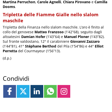
Martina Perruchon
,
Carole Agnelli
,
Chiara Pirovano
e
Camilla
Dooms
.
Tripletta delle Fiamme Gialle nello slalom
maschile
Tripletta della Finanza nello slalom maschile. L’oro è finito al
collo del genovese
Matteo Franzoso
(1’42”68), seguito dagli
altoatesini
Damian Hofer
(1’43”64) e
Manuel Ploner
(1’43”82).
Sul fronte valdostano, 12° il carabiniere
Giovanni Zazzaro
(1’44”81), 41°
Stéphane Berthod
del Pila (1’54”86) e 44°
Elliot
Perretta
del Courmayeur (1’56”13).
(d.p.)
Condividi