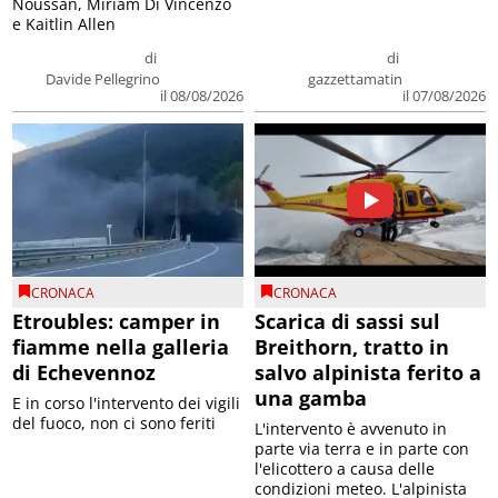
Noussan, Miriam Di Vincenzo
e Kaitlin Allen
di
di
Davide Pellegrino
gazzettamatin
il 08/08/2026
il 07/08/2026
CRONACA
CRONACA
Etroubles: camper in
Scarica di sassi sul
fiamme nella galleria
Breithorn, tratto in
di Echevennoz
salvo alpinista ferito a
una gamba
E in corso l'intervento dei vigili
del fuoco, non ci sono feriti
L'intervento è avvenuto in
parte via terra e in parte con
l'elicottero a causa delle
condizioni meteo. L'alpinista