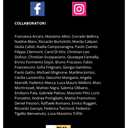
COLLABORATORI
Francesca Arcaro, Massimo Altini, Corrado Bellora,
Nadine Blanc, Riccardo Bortolotti, Manila Calipari,
Giulia Calisti, Nadia Camposaragna, Paolo Ciambi,
Filippo Clermont, Carol Di Vito, Christian Leo
Dufour, Christian Evaspasiano, Giuseppe Farinella,
Enrico Formento Dojot, Bruno Fracasso, Fabio
Francesconi, Sofia Fregnani, Giorgia Gambino,
Paolo Gatto, Michael Ghignone, Marlène Jorrioz,
Cecilia Lazzarotto, Giacomo Mangano, Angela
Marrelli, Federico Mecca, Luca Mauro Melloni, Marc
Montrosset, Matteo Nigra, Sabrina Olibano,
Emiliano Pala, Gabriele Peloso, Maurizio Pitti, Loris
Ponsetto, Andrea Portigliatti, Mattia Pramotton,
Deniel Pession, Raffaele Romano, Enrico Ruggeri,
Riccardo Savoye, Federica Tercinod, Federico
Tigellio Benvenuto, Luca Massimo Trifilò