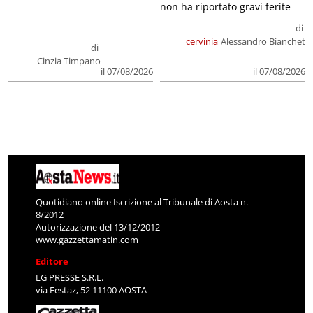
non ha riportato gravi ferite
di
cervinia
Alessandro Bianchet
di
Cinzia Timpano
il 07/08/2026
il 07/08/2026
Quotidiano online Iscrizione al Tribunale di Aosta n.
8/2012
Autorizzazione del 13/12/2012
www.gazzettamatin.com
Editore
LG PRESSE S.R.L.
via Festaz, 52 11100 AOSTA