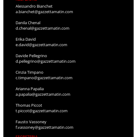
Alessandro Bianchet
a.bianchet@gazzettamatin.com
Danila Chenal
d.chenal@gazzettamatin.com
Erika David
e.david@gazzettamatin.com
Davide Pellegrino
d.pellegrino@gazzettamatin.com
Cinzia Timpano
c.timpano@gazzettamatin.com
Arianna Papalia
a.papalia@gazzettamatin.com
Thomas Piccot
t.piccot@gazzettamatin.com
Fausto Vassoney
f.vassoney@gazzettamatin.com
SEGRETERIA