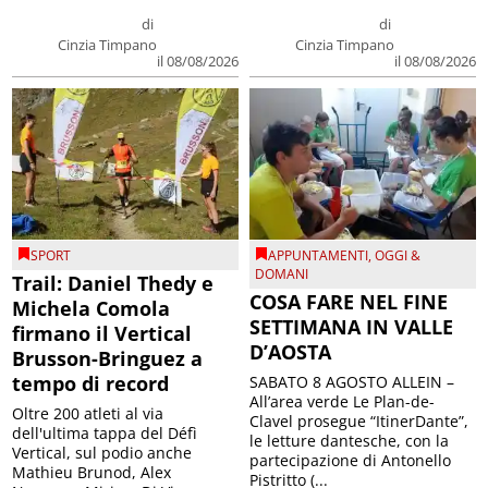
di
di
Cinzia Timpano
Cinzia Timpano
il 08/08/2026
il 08/08/2026
SPORT
APPUNTAMENTI
,
OGGI &
DOMANI
Trail: Daniel Thedy e
COSA FARE NEL FINE
Michela Comola
SETTIMANA IN VALLE
firmano il Vertical
D’AOSTA
Brusson-Bringuez a
tempo di record
SABATO 8 AGOSTO ALLEIN –
All’area verde Le Plan-de-
Oltre 200 atleti al via
Clavel prosegue “ItinerDante”,
dell'ultima tappa del Défì
le letture dantesche, con la
Vertical, sul podio anche
partecipazione di Antonello
Mathieu Brunod, Alex
Pistritto (...