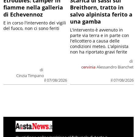
Etroubles: camper in
Scarica di sassi sul
fiamme nella galleria
Breithorn, tratto in
di Echevennoz
salvo alpinista ferito a
una gamba
E in corso l'intervento dei vigili
del fuoco, non ci sono feriti
L'intervento è avvenuto in
parte via terra e in parte con
l'elicottero a causa delle
condizioni meteo. L'alpinista
non ha riportato gravi ferite
di
cervinia
Alessandro Bianchet
di
Cinzia Timpano
il 07/08/2026
il 07/08/2026