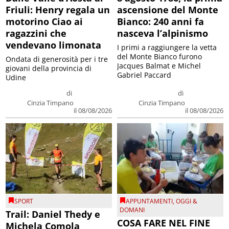
Friuli: Henry regala un
ascensione del Monte
motorino Ciao ai
Bianco: 240 anni fa
ragazzini che
nasceva l’alpinismo
vendevano limonata
I primi a raggiungere la vetta
del Monte Bianco furono
Ondata di generosità per i tre
Jacques Balmat e Michel
giovani della provincia di
Gabriel Paccard
Udine
di
di
Cinzia Timpano
Cinzia Timpano
il 08/08/2026
il 08/08/2026
SPORT
APPUNTAMENTI
,
OGGI &
DOMANI
Trail: Daniel Thedy e
COSA FARE NEL FINE
Michela Comola