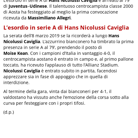
L’esordio in serie A di
Hans
Nicolussi
Caviglia
è arrivato al 79’
di
Juventus
–
Udinese
. Il talentuoso centrocampista classe 2000
di Aosta ha festeggiato al meglio la prima convocazione
ricevuta da
Massimiliano
Allegri
.
L’esordio in serie A di Hans Nicolussi Caviglia
La serata dell’8 marzo 2019 se la ricorderà a lungo
Hans
Nicolussi
Caviglia
. L’azzurrino bianconero ha timbrato la prima
presenza in serie A al 79’, prendendo il posto di
Moise
Kean
. Con i campioni d’Italia in vantaggio 4-0, il
centrocampista aostano è entrato in campo e, al primo pallone
toccato, ha ricevuto l’applauso di tutto l’Allianz Stadium.
Nicolussi
Caviglia
è entrato subito in partita, facendosi
apprezzare sia in fase di appoggio che in quella di
interdizione.
Al termine della gara, vinta dai bianconeri per 4-1, il
valdostano ha vissuto anche l’emozione della corsa sotto alla
curva per festeggiare con i propri tifosi.
(d.p.)