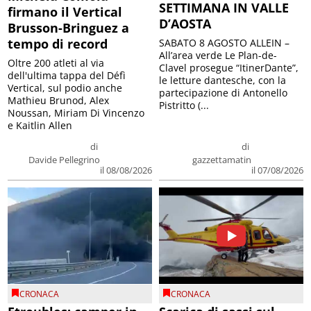
SETTIMANA IN VALLE
firmano il Vertical
D’AOSTA
Brusson-Bringuez a
tempo di record
SABATO 8 AGOSTO ALLEIN –
All’area verde Le Plan-de-
Oltre 200 atleti al via
Clavel prosegue “ItinerDante”,
dell'ultima tappa del Défì
le letture dantesche, con la
Vertical, sul podio anche
partecipazione di Antonello
Mathieu Brunod, Alex
Pistritto (...
Noussan, Miriam Di Vincenzo
e Kaitlin Allen
di
di
Davide Pellegrino
gazzettamatin
il 08/08/2026
il 07/08/2026
CRONACA
CRONACA