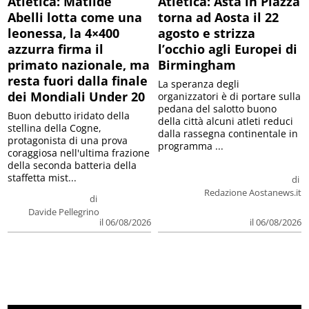
Atletica: Matilde
Atletica: Asta in Piazza
Abelli lotta come una
torna ad Aosta il 22
leonessa, la 4×400
agosto e strizza
azzurra firma il
l’occhio agli Europei di
primato nazionale, ma
Birmingham
resta fuori dalla finale
La speranza degli
dei Mondiali Under 20
organizzatori è di portare sulla
pedana del salotto buono
Buon debutto iridato della
della città alcuni atleti reduci
stellina della Cogne,
dalla rassegna continentale in
protagonista di una prova
programma ...
coraggiosa nell'ultima frazione
della seconda batteria della
staffetta mist...
di
Redazione Aostanews.it
di
Davide Pellegrino
il 06/08/2026
il 06/08/2026