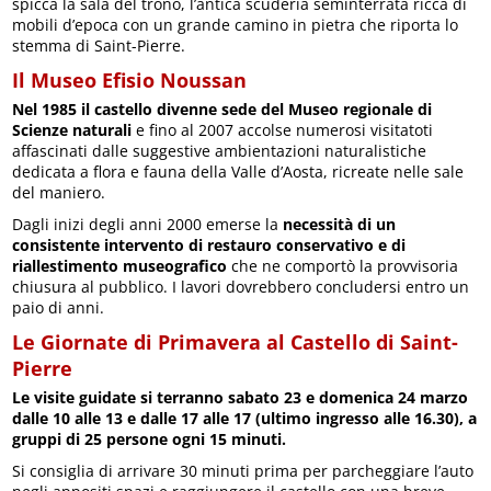
spicca la sala del trono, l’antica scuderia seminterrata ricca di
mobili d’epoca con un grande camino in pietra che riporta lo
stemma di Saint-Pierre.
Il Museo Efisio Noussan
Nel 1985 il castello divenne sede del Museo regionale di
Scienze naturali
e fino al 2007 accolse numerosi visitatoti
affascinati dalle suggestive ambientazioni naturalistiche
dedicata a flora e fauna della Valle d’Aosta, ricreate nelle sale
del maniero.
Dagli inizi degli anni 2000 emerse la
necessità di un
consistente intervento di restauro conservativo e di
riallestimento museografico
che ne comportò la provvisoria
chiusura al pubblico. I lavori dovrebbero concludersi entro un
paio di anni.
Le Giornate di Primavera al Castello di Saint-
Pierre
Le visite guidate si terranno sabato 23 e domenica 24 marzo
dalle 10 alle 13 e dalle 17 alle 17 (ultimo ingresso alle 16.30), a
gruppi di 25 persone ogni 15 minuti.
Si consiglia di arrivare 30 minuti prima per parcheggiare l’auto