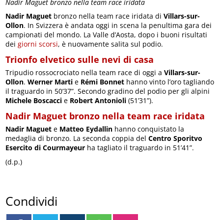
Nadir Maguet bronzo nella team race iridata
Nadir Maguet
bronzo nella team race iridata di
Villars-sur-
Ollon
. In Svizzera è andata oggi in scena la penultima gara dei
campionati del mondo. La Valle d’Aosta, dopo i buoni risultati
dei
giorni scorsi
, è nuovamente salita sul podio.
Trionfo elvetico sulle nevi di casa
Tripudio rossocrociato nella team race di oggi a
Villars-sur-
Ollon
.
Werner Marti
e
Rémi Bonnet
hanno vinto l’oro tagliando
il traguardo in 50’37”. Secondo gradino del podio per gli alpini
Michele Boscacci
e
Robert Antonioli
(51’31”).
Nadir Maguet bronzo nella team race iridata
Nadir Maguet
e
Matteo Eydallin
hanno conquistato la
medaglia di bronzo. La seconda coppia del
Centro Sporitvo
Esercito di Courmayeur
ha tagliato il traguardo in 51’41”.
(d.p.)
Condividi