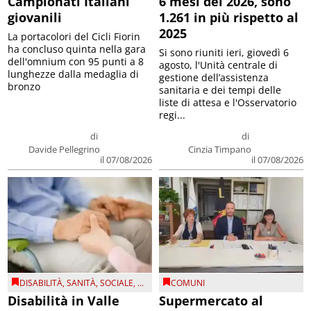
Campionati Italiani
6 mesi del 2026, sono
giovanili
1.261 in più rispetto al
2025
La portacolori del Cicli Fiorin
ha concluso quinta nella gara
Si sono riuniti ieri, giovedì 6
dell'omnium con 95 punti a 8
agosto, l'Unità centrale di
lunghezze dalla medaglia di
gestione dell’assistenza
bronzo
sanitaria e dei tempi delle
liste di attesa e l'Osservatorio
regi...
di
di
Davide Pellegrino
Cinzia Timpano
il 07/08/2026
il 07/08/2026
DISABILITÀ
,
SANITÀ
,
SOCIALE
, ...
COMUNI
Disabilità in Valle
Supermercato al