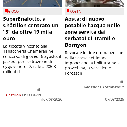
GIOCO
AOSTA
SuperEnalotto, a
Aosta: di nuovo
Châtillon centrato un
potabile l’acqua nelle
“5” da oltre 19 mila
zone servite dai
euro
serbatoi di Tramil e
Bornyon
La giocata vincente alla
Tabaccheria Chameran nel
Revocate le due ordinanze che
concorso di giovedì 6 agosto; il
dalla scorsa settimana
jackpot per l'estrazione di
imponevano la bollitura nella
oggi, venerdì 7, sale a 205,8
pre-collina, a Saraillon e
milioni d...
Porossan
di
Redazione Aostanews.it
di
Châtillon
Erika David
il 07/08/2026
il 07/08/2026