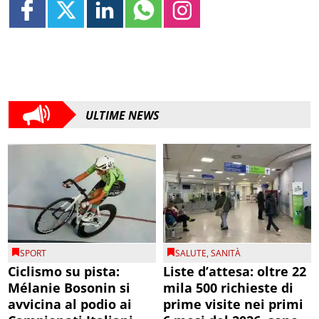
ULTIME NEWS
SPORT
SALUTE
,
SANITÀ
Ciclismo su pista:
Liste d’attesa: oltre 22
Mélanie Bosonin si
mila 500 richieste di
avvicina al podio ai
prime visite nei primi