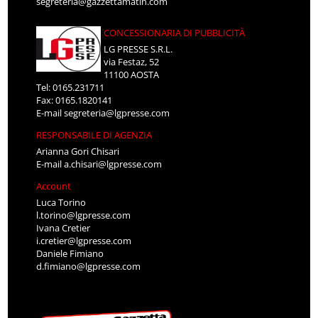
segreteria@gazzettamatin.com
CONCESSIONARIA DI PUBBLICITÀ
LG PRESSE S.R.L.
via Festaz, 52
11100 AOSTA
Tel: 0165.231711
Fax: 0165.1820141
E-mail
segreteria@lgpresse.com
RESPONSABILE DI AGENZIA
Arianna Gori Chisari
E-mail
a.chisari@lgpresse.com
Account
Luca Torino
l.torino@lgpresse.com
Ivana Cretier
i.cretier@lgpresse.com
Daniele Fimiano
d.fimiano@lgpresse.com