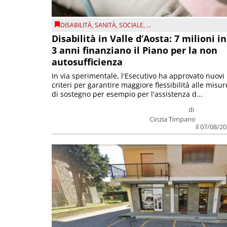
DISABILITÀ
,
SANITÀ
,
SOCIALE
, ...
Disabilità in Valle d’Aosta: 7 milioni in
3 anni finanziano il Piano per la non
autosufficienza
In via sperimentale, l'Esecutivo ha approvato nuovi
criteri per garantire maggiore flessibilità alle misur
di sostegno per esempio per l'assistenza d...
di
Cinzia Timpano
il 07/08/2