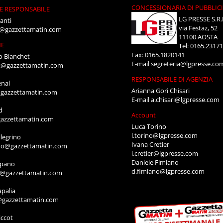
CONCESSIONARIA DI PUBBLIC
E RESPONSABILE
LG PRESSE S.R.
anti
via Festaz, 52
i@gazzettamatin.com
11100 AOSTA
NE
Tel: 0165.2317
Fax: 0165.1820141
o Bianchet
E-mail
segreteria@lgpresse.co
t@gazzettamatin.com
RESPONSABILE DI AGENZIA
enal
Arianna Gori Chisari
gazzettamatin.com
E-mail
a.chisari@lgpresse.com
d
Account
azzettamatin.com
Luca Torino
l.torino@lgpresse.com
legrino
Ivana Cretier
ino@gazzettamatin.com
i.cretier@lgpresse.com
Daniele Fimiano
mpano
d.fimiano@lgpresse.com
o@gazzettamatin.com
apalia
@gazzettamatin.com
ccot