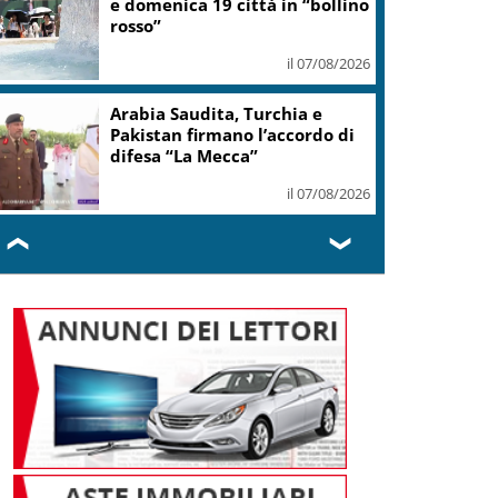
il 07/08/2026
Cons. Maremma Toscana: uve
sane e qualità promettente
malgrado il caldo
il 07/08/2026
❮
❯