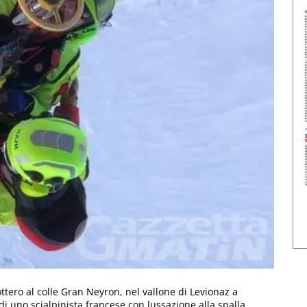
ottero al colle Gran Neyron, nel vallone di Levionaz a
i uno scialpinista francese con lussazione alla spalla.