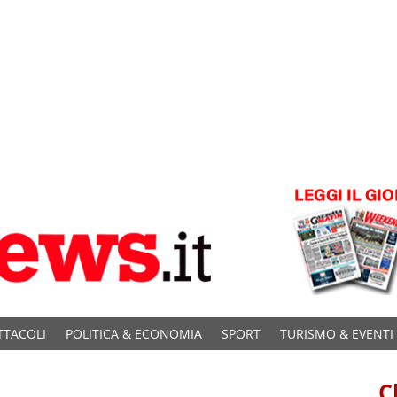
TTACOLI
POLITICA & ECONOMIA
SPORT
TURISMO & EVENTI
C