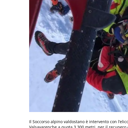
Il Soccorso alpino valdostano è intervento con l’elic
Valsavarenche a quota 3.300 metri, per il recupero d