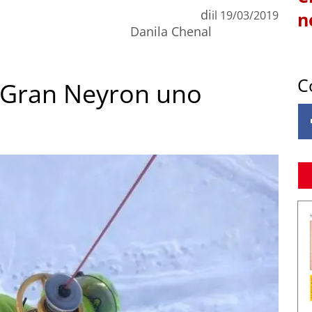
di
il
19/03/2019
n
Danila Chenal
C
e Gran Neyron uno