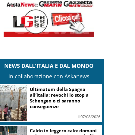
NEWS DALL'ITALIA E DAL MONDO
In collaborazione con Askanews
A Palermo l’incontro Podcast
in Circolo su “3P. Padre Pino
Puglisi”
il 07/08/2026
Onu: Kiev e Mosca cessino
attacchi contro civili