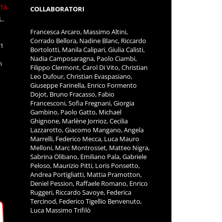
ITÀ
COLLABORATORI
L.
Francesca Arcaro, Massimo Altini,
Corrado Bellora, Nadine Blanc, Riccardo
11
Bortolotti, Manila Calipari, Giulia Calisti,
Nadia Camposaragna, Paolo Ciambi,
m
Filippo Clermont, Carol Di Vito, Christian
Leo Dufour, Christian Evaspasiano,
Giuseppe Farinella, Enrico Formento
Dojot, Bruno Fracasso, Fabio
Francesconi, Sofia Fregnani, Giorgia
Gambino, Paolo Gatto, Michael
Ghignone, Marlène Jorrioz, Cecilia
Lazzarotto, Giacomo Mangano, Angela
Marrelli, Federico Mecca, Luca Mauro
Melloni, Marc Montrosset, Matteo Nigra,
Sabrina Olibano, Emiliano Pala, Gabriele
Peloso, Maurizio Pitti, Loris Ponsetto,
Andrea Portigliatti, Mattia Pramotton,
Deniel Pession, Raffaele Romano, Enrico
Ruggeri, Riccardo Savoye, Federica
Tercinod, Federico Tigellio Benvenuto,
Luca Massimo Trifilò