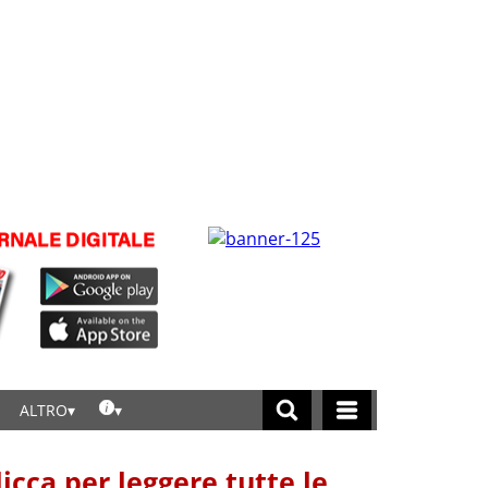
ALTRO
licca per leggere tutte le