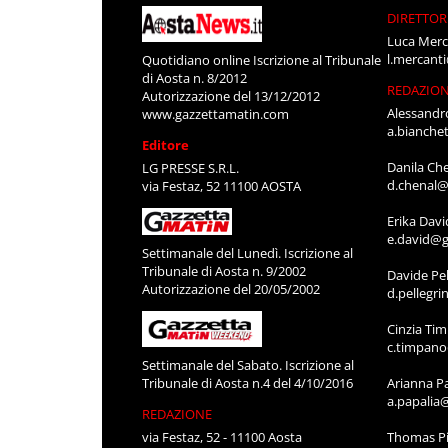
DIRETTOR
Luca Merc
l.mercant
Quotidiano online Iscrizione al Tribunale
di Aosta n. 8/2012
REDAZIO
Autorizzazione del 13/12/2012
Alessandr
www.gazzettamatin.com
a.bianche
Editore
Danila Ch
LG PRESSE S.R.L.
d.chenal@
via Festaz, 52 11100 AOSTA
Erika Davi
e.david@g
Settimanale del Lunedì. Iscrizione al
Tribunale di Aosta n. 9/2002
Davide Pel
Autorizzazione del 20/05/2002
d.pellegr
Cinzia Ti
c.timpan
Settimanale del Sabato. Iscrizione al
Tribunale di Aosta n.4 del 4/10/2016
Arianna P
a.papalia
REDAZIONE
via Festaz, 52 - 11100 Aosta
Thomas Pi