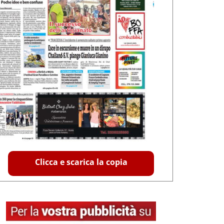
Clicca e scarica la copia