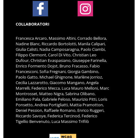
COLLABORATORI
Francesca Arcaro, Massimo Altini, Corrado Bellora,
Nadine Blanc, Riccardo Bortolotti, Manila Calipari,
Giulia Calisti, Nadia Camposaragna, Paolo Ciambi,
Filippo Clermont, Carol Di Vito, Christian Leo
Dufour, Christian Evaspasiano, Giuseppe Farinella,
Enrico Formento Dojot, Bruno Fracasso, Fabio
Francesconi, Sofia Fregnani, Giorgia Gambino,
Paolo Gatto, Michael Ghignone, Marlène Jorrioz,
Cecilia Lazzarotto, Giacomo Mangano, Angela
Marrelli, Federico Mecca, Luca Mauro Melloni, Marc
Montrosset, Matteo Nigra, Sabrina Olibano,
Emiliano Pala, Gabriele Peloso, Maurizio Pitti, Loris
Ponsetto, Andrea Portigliatti, Mattia Pramotton,
Deniel Pession, Raffaele Romano, Enrico Ruggeri,
Riccardo Savoye, Federica Tercinod, Federico
Tigellio Benvenuto, Luca Massimo Trifilò