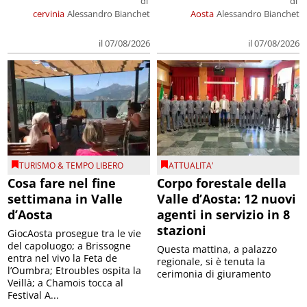
di
di
cervinia
Alessandro Bianchet
Aosta
Alessandro Bianchet
il 07/08/2026
il 07/08/2026
TURISMO & TEMPO LIBERO
ATTUALITA'
Cosa fare nel fine
Corpo forestale della
settimana in Valle
Valle d’Aosta: 12 nuovi
d’Aosta
agenti in servizio in 8
stazioni
GiocAosta prosegue tra le vie
del capoluogo; a Brissogne
Questa mattina, a palazzo
entra nel vivo la Feta de
regionale, si è tenuta la
l’Oumbra; Etroubles ospita la
cerimonia di giuramento
Veillà; a Chamois tocca al
Festival A...