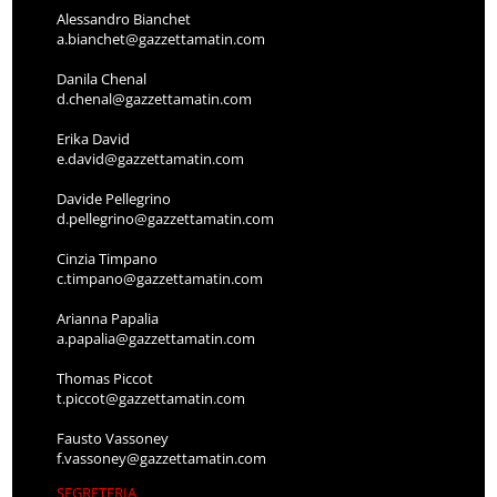
Alessandro Bianchet
a.bianchet@gazzettamatin.com
Danila Chenal
d.chenal@gazzettamatin.com
Erika David
e.david@gazzettamatin.com
Davide Pellegrino
d.pellegrino@gazzettamatin.com
Cinzia Timpano
c.timpano@gazzettamatin.com
Arianna Papalia
a.papalia@gazzettamatin.com
Thomas Piccot
t.piccot@gazzettamatin.com
Fausto Vassoney
f.vassoney@gazzettamatin.com
SEGRETERIA