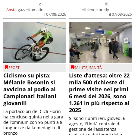
di
di
Aosta
gazzettamatin
ethienne bredy
il 07/08/2026
il 07/08/2026
SPORT
SALUTE
,
SANITÀ
Ciclismo su pista:
Liste d’attesa: oltre 22
Mélanie Bosonin si
mila 500 richieste di
avvicina al podio ai
prime visite nei primi
Campionati Italiani
6 mesi del 2026, sono
giovanili
1.261 in più rispetto al
2025
La portacolori del Cicli Fiorin
ha concluso quinta nella gara
Si sono riuniti ieri, giovedì 6
dell'omnium con 95 punti a 8
agosto, l'Unità centrale di
lunghezze dalla medaglia di
gestione dell’assistenza
bronzo
sanitaria e dei tempi delle