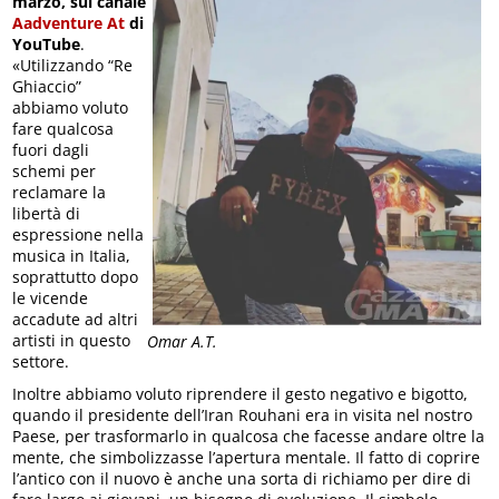
marzo, sul canale
Aadventure At
di
YouTube
.
«Utilizzando “Re
Ghiaccio”
abbiamo voluto
fare qualcosa
fuori dagli
schemi per
reclamare la
libertà di
espressione nella
musica in Italia,
soprattutto dopo
le vicende
accadute ad altri
artisti in questo
Omar A.T.
settore.
Inoltre abbiamo voluto riprendere il gesto negativo e bigotto,
quando il presidente dell’Iran Rouhani era in visita nel nostro
Paese, per trasformarlo in qualcosa che facesse andare oltre la
mente, che simbolizzasse l’apertura mentale. Il fatto di coprire
l’antico con il nuovo è anche una sorta di richiamo per dire di