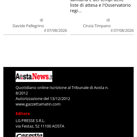
liste di attesa e l'Osservatorio
regi...
di
di
Davide Pellegrino
Cinzia Timpano
il 07/08/2026
il 07/08/2026
Quotidiano online Iscrizione al Tribunale di Aosta n.
8/2012
Autorizzazione del 13/12/2012
www.gazzettamatin.com
Editore
LG PRESSE S.R.L.
via Festaz, 52 11100 AOSTA