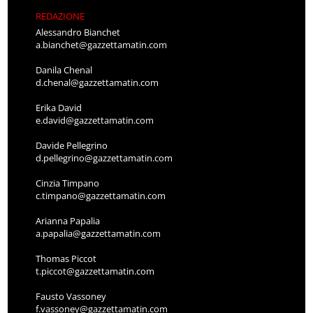
REDAZIONE
Alessandro Bianchet
a.bianchet@gazzettamatin.com
Danila Chenal
d.chenal@gazzettamatin.com
Erika David
e.david@gazzettamatin.com
Davide Pellegrino
d.pellegrino@gazzettamatin.com
Cinzia Timpano
c.timpano@gazzettamatin.com
Arianna Papalia
a.papalia@gazzettamatin.com
Thomas Piccot
t.piccot@gazzettamatin.com
Fausto Vassoney
f.vassoney@gazzettamatin.com