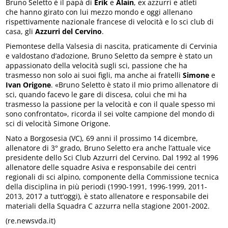
Bruno Seletto è il papà di
Erik
e
Alain
, ex azzurri e atleti
che hanno girato con lui mezzo mondo e oggi allenano
rispettivamente nazionale francese di velocità e lo sci club di
casa, gli
Azzurri del Cervino
.
Piemontese della Valsesia di nascita, praticamente di Cervinia
e valdostano d’adozione, Bruno Seletto da sempre è stato un
appassionato della velocità sugli sci, passione che ha
trasmesso non solo ai suoi figli, ma anche ai fratelli
Simone
e
Ivan Origone
. «Bruno Seletto è stato il mio primo allenatore di
sci, quando facevo le gare di discesa, colui che mi ha
trasmesso la passione per la velocità e con il quale spesso mi
sono confrontato», ricorda il sei volte campione del mondo di
sci di velocità Simone Origone.
Nato a Borgosesia (VC), 69 anni il prossimo 14 dicembre,
allenatore di 3° grado, Bruno Seletto era anche l’attuale vice
presidente dello Sci Club Azzurri del Cervino. Dal 1992 al 1996
allenatore delle squadre Asiva e responsabile dei centri
regionali di sci alpino, componente della Commissione tecnica
della disciplina in più periodi (1990-1991, 1996-1999, 2011-
2013, 2017 a tutt’oggi), è stato allenatore e responsabile dei
materiali della Squadra C azzurra nella stagione 2001-2002.
(re.newsvda.it)