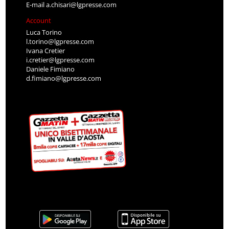
E-mail
a.chisari@lgpresse.com
Account
Luca Torino
l.torino@lgpresse.com
Ivana Cretier
i.cretier@lgpresse.com
Daniele Fimiano
d.fimiano@lgpresse.com