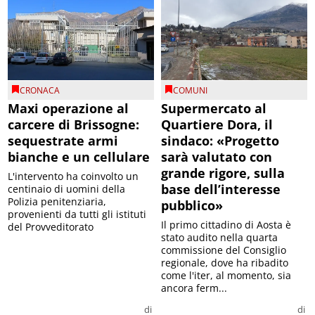
CRONACA
COMUNI
Maxi operazione al
Supermercato al
carcere di Brissogne:
Quartiere Dora, il
sequestrate armi
sindaco: «Progetto
bianche e un cellulare
sarà valutato con
grande rigore, sulla
L'intervento ha coinvolto un
base dell’interesse
centinaio di uomini della
Polizia penitenziaria,
pubblico»
provenienti da tutti gli istituti
Il primo cittadino di Aosta è
del Provveditorato
stato audito nella quarta
commissione del Consiglio
regionale, dove ha ribadito
come l'iter, al momento, sia
ancora ferm...
di
di