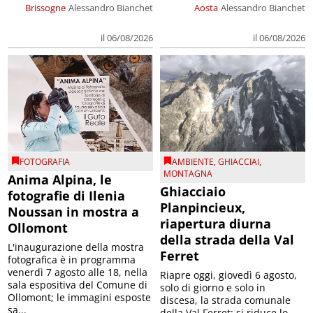
Brissogne
Alessandro Bianchet
Aosta
Alessandro Bianchet
il 06/08/2026
il 06/08/2026
FOTOGRAFIA
AMBIENTE
,
GHIACCIAI
,
MONTAGNA
Anima Alpina, le
Ghiacciaio
fotografie di Ilenia
Planpincieux,
Noussan in mostra a
riapertura diurna
Ollomont
della strada della Val
L'inaugurazione della mostra
Ferret
fotografica è in programma
venerdì 7 agosto alle 18, nella
Riapre oggi, giovedì 6 agosto,
sala espositiva del Comune di
solo di giorno e solo in
Ollomont; le immagini esposte
discesa, la strada comunale
sa...
della Val Ferret; si riduce lo