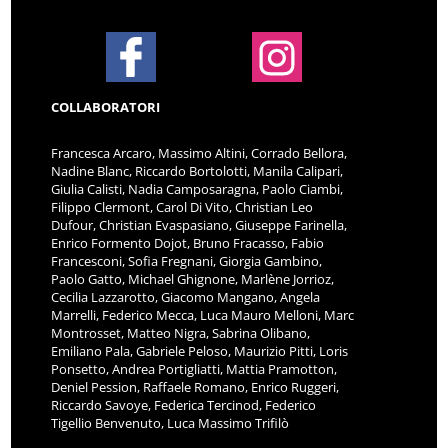
COLLABORATORI
Francesca Arcaro, Massimo Altini, Corrado Bellora,
Nadine Blanc, Riccardo Bortolotti, Manila Calipari,
Giulia Calisti, Nadia Camposaragna, Paolo Ciambi,
Filippo Clermont, Carol Di Vito, Christian Leo
Dufour, Christian Evaspasiano, Giuseppe Farinella,
Enrico Formento Dojot, Bruno Fracasso, Fabio
Francesconi, Sofia Fregnani, Giorgia Gambino,
Paolo Gatto, Michael Ghignone, Marlène Jorrioz,
Cecilia Lazzarotto, Giacomo Mangano, Angela
Marrelli, Federico Mecca, Luca Mauro Melloni, Marc
Montrosset, Matteo Nigra, Sabrina Olibano,
Emiliano Pala, Gabriele Peloso, Maurizio Pitti, Loris
Ponsetto, Andrea Portigliatti, Mattia Pramotton,
Deniel Pession, Raffaele Romano, Enrico Ruggeri,
Riccardo Savoye, Federica Tercinod, Federico
Tigellio Benvenuto, Luca Massimo Trifilò