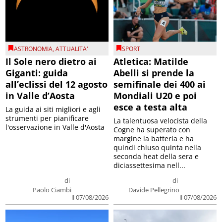
ASTRONOMIA
,
ATTUALITA'
SPORT
Il Sole nero dietro ai
Atletica: Matilde
Giganti: guida
Abelli si prende la
all’eclissi del 12 agosto
semifinale dei 400 ai
in Valle d’Aosta
Mondiali U20 e poi
esce a testa alta
La guida ai siti migliori e agli
strumenti per pianificare
La talentuosa velocista della
l'osservazione in Valle d'Aosta
Cogne ha superato con
margine la batteria e ha
quindi chiuso quinta nella
seconda heat della sera e
diciassettesima nell...
di
di
Paolo Ciambi
Davide Pellegrino
il 07/08/2026
il 07/08/2026