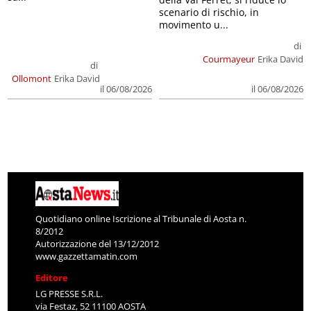
scenario di rischio, in
movimento u...
di
Courmayeur
Erika David
di
Ollomont
Erika David
il 06/08/2026
il 06/08/2026
Quotidiano online Iscrizione al Tribunale di Aosta n.
8/2012
Autorizzazione del 13/12/2012
www.gazzettamatin.com
Editore
LG PRESSE S.R.L.
via Festaz, 52 11100 AOSTA