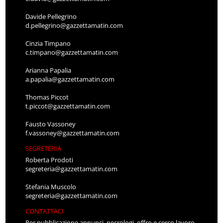
Davide Pellegrino
d.pellegrino@gazzettamatin.com
Cinzia Timpano
c.timpano@gazzettamatin.com
Arianna Papalia
a.papalia@gazzettamatin.com
Thomas Piccot
t.piccot@gazzettamatin.com
Fausto Vassoney
f.vassoney@gazzettamatin.com
SEGRETERIA
Roberta Prodoti
segreteria@gazzettamatin.com
Stefania Muscolo
segreteria@gazzettamatin.com
CONTATTACI
Per pubblicazione annunci, necrologi, offro e cerco lavoro,