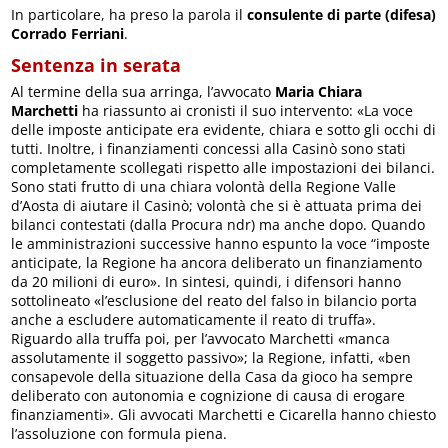
In particolare, ha preso la parola il
consulente di parte (difesa)
Corrado Ferriani
.
Sentenza in serata
Al termine della sua arringa, l’avvocato
Maria Chiara
Marchetti
ha riassunto ai cronisti il suo intervento: «La voce
delle imposte anticipate era evidente, chiara e sotto gli occhi di
tutti. Inoltre, i finanziamenti concessi alla Casinò sono stati
completamente scollegati rispetto alle impostazioni dei bilanci.
Sono stati frutto di una chiara volontà della Regione Valle
d’Aosta di aiutare il Casinò; volontà che si è attuata prima dei
bilanci contestati (dalla Procura ndr) ma anche dopo. Quando
le amministrazioni successive hanno espunto la voce “imposte
anticipate, la Regione ha ancora deliberato un finanziamento
da 20 milioni di euro». In sintesi, quindi, i difensori hanno
sottolineato «l’esclusione del reato del falso in bilancio porta
anche a escludere automaticamente il reato di truffa».
Riguardo alla truffa poi, per l’avvocato Marchetti «manca
assolutamente il soggetto passivo»; la Regione, infatti, «ben
consapevole della situazione della Casa da gioco ha sempre
deliberato con autonomia e cognizione di causa di erogare
finanziamenti». Gli avvocati Marchetti e Cicarella hanno chiesto
l’assoluzione con formula piena.