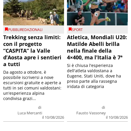
PUBBLIREDAZIONALI
SPORT
Trekking senza limiti:
Atletica, Mondiali U20:
con il progetto
Matilde Abelli brilla
“CASPITA” la Valle
nella finale della
d’Aosta apre i sentieri
4×400, ma l’Italia è 7ª
a tutti
Si è chiusa l'esperienza
dell'atleta valdostana a
Da agosto a ottobre, è
Eugene, Stati Uniti, dove ha
possibile iscriversi a nove
preso parte alla rassegna
escursioni gratuite e aperte a
iridata di categoria
tutti in sei comuni valdostani:
un'esperienza alpina
condivisa grazi...
di
di
Luca Mercanti
Fausto Vassoney
il 10/08/2026
il 10/08/2026