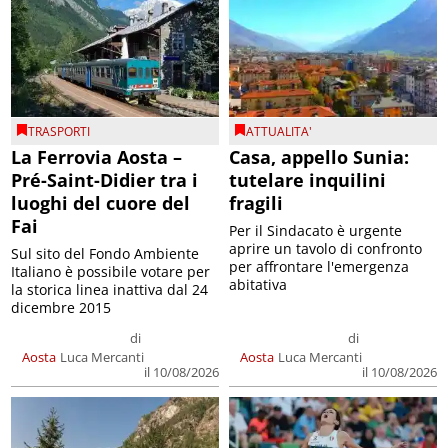
TRASPORTI
ATTUALITA'
La Ferrovia Aosta –
Casa, appello Sunia:
Pré-Saint-Didier tra i
tutelare inquilini
luoghi del cuore del
fragili
Fai
Per il Sindacato è urgente
aprire un tavolo di confronto
Sul sito del Fondo Ambiente
per affrontare l'emergenza
Italiano è possibile votare per
abitativa
la storica linea inattiva dal 24
dicembre 2015
di
di
Aosta
Luca Mercanti
Aosta
Luca Mercanti
il 10/08/2026
il 10/08/2026