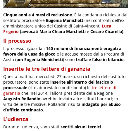
Cinque anni e 4 mesi di reclusione
. È la condanna richiesta dal
sostituto procuratore
Eugenia Menichetti
nei confronti dell’ex
amministratore unico del Casinò di Saint-Vincent,
Luca
Frigerio
(avvocati Maria Chiara Marchetti
e
Cesare Cicarella).
Il processo
Il processo riguarda i
140 milioni di finanziamenti erogati a
favore della Casa da gioco
e le accuse mosse dalla Procura di
Aosta (
pm Eugenia Menichetti
) sono
truffa e falso in bilancio
.
Inserite le tre lettere di garanzia
Questa mattina, mercoledì 27 marzo, su richiesta del sostituto
procuratore, sono state
inserite all’interno del fascicolo
processuale
(rito abbreviato condizionato) le
tre lettere di
garanzia
che, nel 2014, l’allora presidente della Regione
Augusto Rollandin
avrebbe inviato a tre istituti bancari; in
virtù delle tre missive, Rollandin risulta
indagato per abuso
d’ufficio continuato
.
L’udienza
Durante l’udienza, sono stati
sentiti alcuni tecnici
.